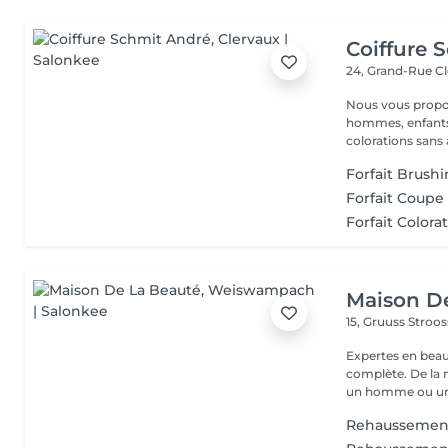
Coiffure 
24, Grand-Rue
Cl
Nous vous proposons différents services: COIFFURE : dames,
hommes, enfants.
colorations sans
Forfait Brush
Forfait Coupe
Forfait Colora
Maison D
15, Gruuss Stroo
Expertes en beau
complète. De la
un homme ou un
Rehaussement