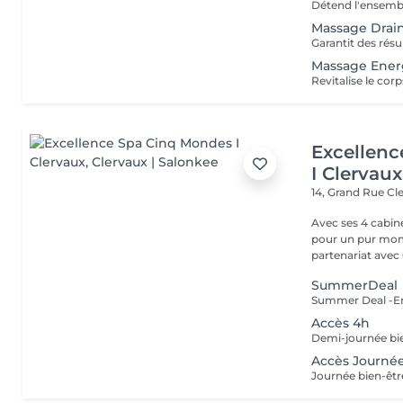
Massage Drai
Massage Ener
Excellen
I Clervaux
14, Grand Rue
Cl
Avec ses 4 cabin
pour un pur momen
partenariat avec C
SummerDeal
Accès 4h
Accès Journé