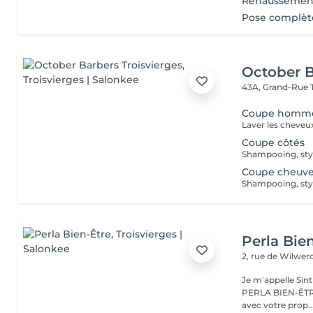
Rehaussement 
Pose complète
October B
43A, Grand-Rue
Coupe homme
Laver les cheveux
Coupe côtés
Shampooing, styl
Coupe cheuve
Shampooing, styl
Perla Bie
2, rue de Wilwe
Je m'appelle Sint
PERLA BIEN-ÊTRE à Troisvierges.
avec votre prop..