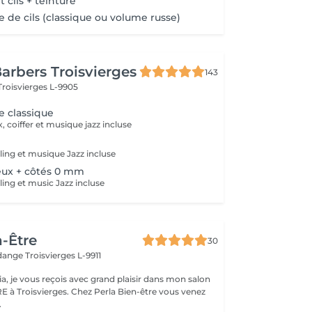
cils + teinture
 de cils (classique ou volume russe)
arbers Troisvierges
143
Troisvierges L-9905
 classique
, coiffer et musique jazz incluse
ing et musique Jazz incluse
ux + côtés 0 mm
ing et music Jazz incluse
n-Être
30
rdange
Troisvierges L-9911
ia, je vous reçois avec grand plaisir dans mon salon
 Chez Perla Bien-être vous venez
.