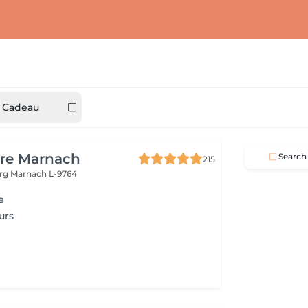
 Cadeau
ure Marnach
Search
215
urg
Marnach L-9764
e
urs