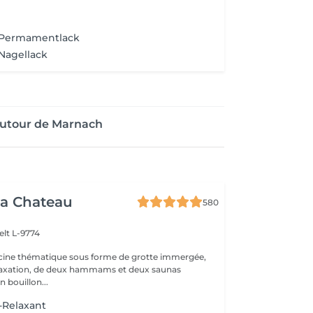
 Permamentlack
Nagellack
autour de Marnach
a Chateau
580
elt L-9774
scine thématique sous forme de grotte immergée,
elaxation, de deux hammams et deux saunas
n bouillon...
-Relaxant