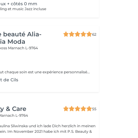
ux + côtés 0 mm
ing et music Jazz incluse
e beauté Alia-
62
Pia Moda
rooss
Marnach L-9764
Dans notre Institut chaque soin est une expérience personnalisée. In unseren institut ist jede Gesichtsbehandlung ein ganz persönliches Erlebnis.
 de Cils
ty & Care
55
Marnach L-9764
ulina Sliwinska und ich lade Dich herzlich in meinen
 Im November 2021 habe ich mit P.S. Beauty &