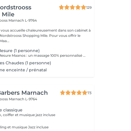
ordstrooss
129
 Mile
rooss
Marnach L-9764
vous accueille chaleureusement dans son cabinet à
Nordstrooss Shopping Mile. Pour vous offrir le
Maa...
esure (1 personne)
Le Massage Sur Mesure Maanos : un massage 100% personnalisé en fonction de vos besoins et de vos envies !
es Chaudes (1 personne)
e enceinte / prénatal
Barbers Marnach
73
rooss
Marnach L-9764
 classique
, coiffer et musique jazz incluse
ing et musique Jazz incluse