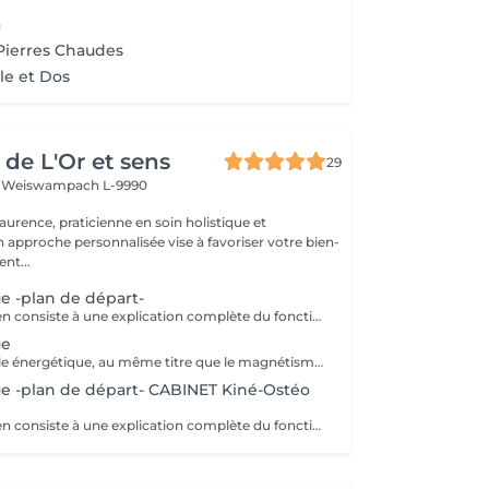
a
Pierres Chaudes
le et Dos
 de L'Or et sens
29
s
Weiswampach L-9990
Laurence, praticienne en soin holistique et
nt...
ue -plan de départ-
Notre 1er entretien consiste à une explication complète du fonctionne de l'Ostéofluidique ainsi que de voir notre plan d'action et le nombre de séance à fixer selon votre problématique.
ue
Thérapie manuelle énergétique, au même titre que le magnétisme, à la différence que celui-ci permet un décodage biologique et permet la libération émotionnelle. L'ostéofluidique permet de travailler directement sur l'énergie des os, articulations, organes, glandes et de tous les systèmes énergétiques du corps, sans aucune manipulation ni cracking. Mon travail consiste à mettre en lumière ces blocages et de les libérer. À la rencontre des maux et mots. - douleurs. - traumas. - blocages physiques et émotionnels. -
ue -plan de départ- CABINET Kiné-Ostéo
Notre 1er entretien consiste à une explication complète du fonctionne de l'Ostéofluidique ainsi que de voir notre plan d'action et le nombre de séance à fixer selon votre problématique.