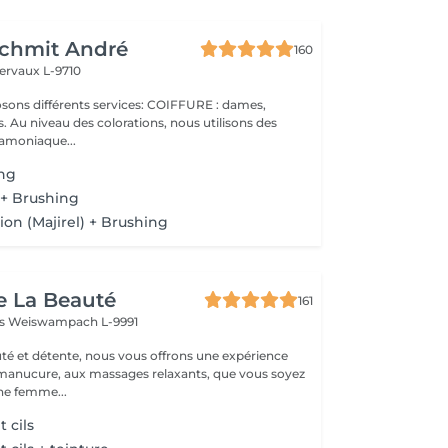
Schmit André
160
ervaux L-9710
 Au niveau des colorations, nous utilisons des
 amoniaque...
ing
 + Brushing
tion (Majirel) + Brushing
e La Beauté
161
ss
Weiswampach L-9991
té et détente, nous vous offrons une expérience
 manucure, aux massages relaxants, que vous soyez
e femme...
 cils