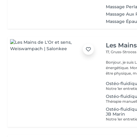
Massage Perl
Massage Aux 
Massage Épau
Les Mains
17, Gruss-Stroos
Bonjour, je suis 
énergétique. Mon approche personnalisée vise à favoriser votre bien-
être physique, me
Ostéo-fluidiq
Ostéo-fluidiq
Ostéo-fluidiq
JB Marin