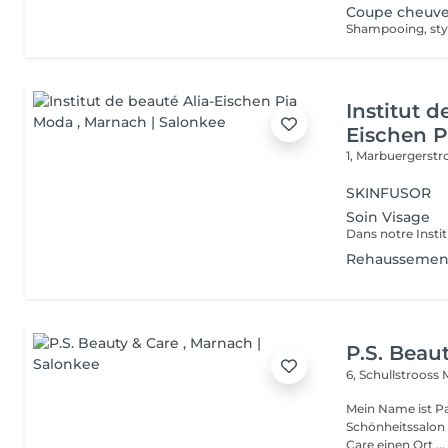
Coupe cheuve
Shampooing, styl
Institut d
Eischen 
1, Marbuergerst
SKINFUSOR
Soin Visage
Rehaussement
P.S. Beau
6, Schullstrooss
Mein Name ist Pa
Schönheitssalon ein.
Care einen Ort ...