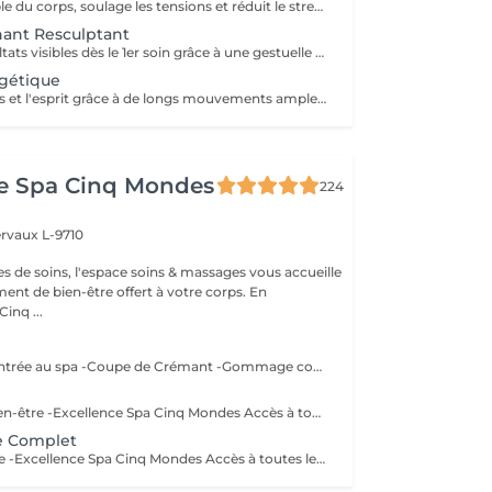
Détend l'ensemble du corps, soulage les tensions et réduit le stress grâce à une succession de manuvres douces et enveloppantes. Un moment de pure relaxation.
nant Resculptant
Garantit des résultats visibles dès le 1er soin grâce à une gestuelle précise alliant des techniques de pompage et de drainage. Les jambes sont regalbées, le ventre est affiné.
gétique
Revitalise le corps et l'esprit grâce à de longs mouvements amples et rythmés s'inspirant du flux des vagues. Geste après geste, il infuse le corps d'une nouvelle énergie.
ce Spa Cinq Mondes
224
ervaux L-9710
es de soins, l'espace soins & massages vous accueille
t de bien-être offert à votre corps. En
inq ...
Summer Deal -Entrée au spa -Coupe de Crémant -Gommage complet du corps (30') -Massage du dos (20') Valable cet été jusqu'au 24/08/26 La durée de la prestation (60min) inclut l'installation et le temps de relaxation intégré à nos soins (10min).
Demi-journée bien-être -Excellence Spa Cinq Mondes Accès à toutes les installations : Piscine et Bain à Bulles, Sauna Finlandais, Hammam, Grotte Saline, Luminothérapie, Douche Tropicale, Espace Détente et Salle de Fitness. *Enfants autorisés à la piscine et au bain à bulles jusqu'à 12h00 *Monde du sauna naturiste (serviette autorisée), interdit aux moins de 14 ans *Maillot de bain obligatoire dans l'espace piscine et bain à bulles *Peignoir, serviette et chaussons à apporter ou disponibles à la location (15 € / personne)
e Complet
Journée bien-être -Excellence Spa Cinq Mondes Accès à toutes les installations : Piscine et Bain à Bulles, Sauna Finlandais, Hammam, Grotte Saline, Luminothérapie, Douche Tropicale, Espace Détente et Salle de Fitness. *Enfants autorisés à la piscine et au bain à bulles jusqu'à 12h00 *Monde du sauna naturiste (serviette autorisée), interdit aux moins de 14 ans *Maillot de bain obligatoire dans l'espace piscine et bain à bulles *Peignoir, serviette et chaussons à apporter ou disponibles à la location (15 € / personne)