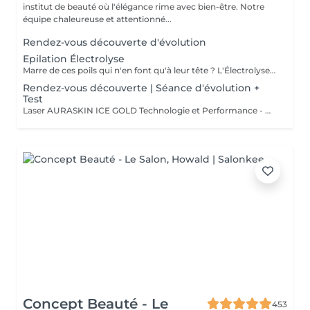
institut de beauté où l'élégance rime avec bien-être. Notre
équipe chaleureuse et attentionné...
Rendez-vous découverte d'évolution
Epilation Électrolyse
Marre de ces poils qui n'en font qu'à leur tête ? L'Électrolyse est l'unique méthode reconnue comme 100% définitive, poil par poil. Elle neutralise tout, même les poils blonds, blancs ou ceux que le laser a ratés. C'est précis, c'est permanent. Le prix s'ajuste à la minute : vous ne payez que le temps vraiment nécessaire.
Rendez-vous découverte | Séance d'évolution +
Test
Laser AURASKIN ICE GOLD Technologie et Performance - multi- longueurs d'onde - tous les phototypes de peau - efficacité - durabilité - confort du traitement extrême - moins de douleurs grâce à son system de refroidissement très performant
Concept Beauté - Le
453