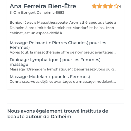
Ana Ferreira Bien-Être
4
3, Om Bongert
Dalheim L-5682
Bonjour Je suis Massotherapeute, Aromathérapeute, située à
Dalheim à proximité de Remich est Mondorf les bains . Mon
cabinet, est un espace dédié à ...
Massage Relaxant + Pierres Chaudes( pour les
Femmes)
Après tout, la massothérapie offre de nombreux avantages en appuyant sur les tissus mous du corps. Il stimule la circulation sanguine, la mobilité et l'élasticité. -Soulagement des maux de tête. -Diminution de la fatigue. -Stimulation et équilibre du système intestinal. -Élimination des toxines et des déchets métaboliques. -Diminution de l'insomnie. -Contrôle du stress. -Diminution de l'anxiété. -Soulagement de la tension et des douleurs musculaires.
Drainage Lymphatique ( pour les Femmes)
massage
Massage "Drenagem lymphatique" : Débarrassez-vous du gonflement et de la rétention d'eau" Le massage de drainage lymphatique est une technique utilisée pour réduire le gonflement et la rétention d'eau. Ce sont les principales raisons pour lesquelles vous avez recours à ce type de massage, mais il y en a beaucoup plus. -D'améliorer la circulation sanguine et lymphatique -De détoxifier le corps -De réduire visiblement la cellulite et raffermir la peau -De lutter contre la rétention d'eau -De lutter contre le stress
Massage Modelant( pour les Femmes)
Connaissez-vous déjà les avantages du massage modelant ? -Il est possible d'obtenir d'excellents résultats avec la procédure, car il existe une série de techniques à des fins différentes. Grâce à des mouvements continus et vigoureux, des manuvres sont effectuées pour décompoter les graisses dans différentes zones du corps. -De cette façon, vous pourrez réduire les mesures, améliorer le métabolisme et l'oxygénation cellulaire et éliminer les toxines. -Le massage modelant est indiqué pour ceux qui veulent améliorer leur estime de soi grâce à la modélisation corporelle et à la réduction de la graisse localisée.
Nous avons également trouvé Instituts de
beauté autour de Dalheim