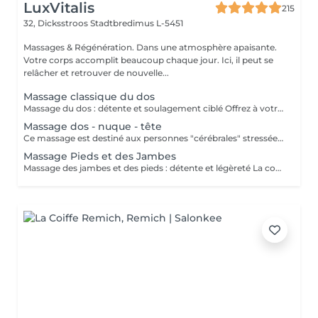
LuxVitalis
215
32, Dicksstroos
Stadtbredimus L-5451
Massages & Régénération. Dans une atmosphère apaisante.
Votre corps accomplit beaucoup chaque jour. Ici, il peut se
relâcher et retrouver de nouvelle...
Massage classique du dos
Massage du dos : détente et soulagement ciblé Offrez à votre dos une véritable pause : des gestes de massage relaxants et efficaces détendent, étirent et tonifient les zones sensibles au niveau lombaire, thoracique et cervical ainsi que les muscles pectoraux. Douleurs, tensions musculaires et blocages peuvent être soulagés, tandis que la circulation sanguine est stimulée.
Massage dos - nuque - tête
Ce massage est destiné aux personnes "cérébrales" stressées. Des techniques de préhension spéciales de la mobilisation de la colonne cervicale garantissent un apaisement des pensées. Un remède contre les tensions de stress, les douleurs au cou, les étourdissements, les problèmes de posture, les maux de tête et l'épuisement.
Massage Pieds et des Jambes
Massage des jambes et des pieds : détente et légèreté La combinaison massage des jambes et des pieds procure une détente profonde et libératrice. Les muscles tendus ou fatigués après le sport ou la randonnée sont assouplis, les points de tension relâchés et la circulation sanguine stimulée. Offrez à vos jambes fatiguées ce moment de bien-être réparateur.