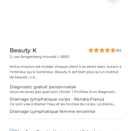
Beauty K
182
2, rue Sangenberg
Howald L-5850
Notre mission est d'aider chaque client à se sentir bien, autant à
l'intérieur qu'à l'extérieur. Beauty K est bien plus qu'un institut
de beauté ; c'e...
Diagnostic gratuit personnalisé
Vous ne savez pas quel soin choisir ? Profitez d'un diagnostic beauté gratuit de 15 minutes avec notre équipe. Lors de ce rendez-vous, nous analysons ensemble votre peau, vos besoins et vos objectifs afin de vous orienter vers le soin visage ou corps le plus adapté. Ce moment d'échange nous permet de créer un accompagnement sur mesure pour révéler votre beauté naturelle. Service offert sur rendez-vous uniquement.
Drainage lymphatique corps - Renata França
Ce soin vise à drainer l'eau et les toxines du corps. Le drainage lymphatique manuel de la méthode Renata França s'appuie sur une pression ferme et un rythme accéléré de pompages et de manuvres exclusives. Il est particulièrement adapté si vous souffrez de rétention d'eau, d'dèmes, de ballonnements, du syndrome de l'intestin irritable, etc. Il est également indiqué pour les femmes enceintes, même en début de grossesse.
Drainage Lymphatique femme enceinte