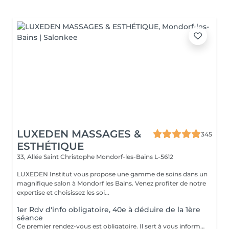
LUXEDEN MASSAGES &
345
ESTHÉTIQUE
33, Allée Saint Christophe
Mondorf-les-Bains L-5612
LUXEDEN Institut vous propose une gamme de soins dans un
magnifique salon à Mondorf les Bains. Venez profiter de notre
expertise et choisissez les soi...
1er Rdv d'info obligatoire, 40e à déduire de la 1ère
séance
Ce premier rendez-vous est obligatoire. Il sert à vous informer sur la technique, le traitement, les contre-indications,... Nous vous informons lors de ce rendez-vous ce qu'il faut faire avant, pendant et après le traitement. Un formulaire d'informations et de consentement sera établit.