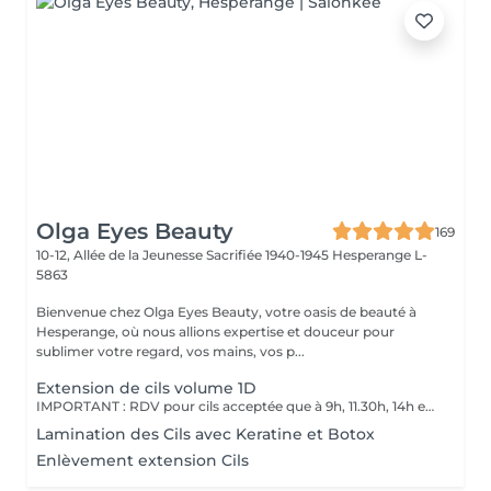
Olga Eyes Beauty
169
10-12, Allée de la Jeunesse Sacrifiée 1940-1945
Hesperange L-
5863
Bienvenue chez Olga Eyes Beauty, votre oasis de beauté à
Hesperange, où nous allions expertise et douceur pour
sublimer votre regard, vos mains, vos p...
Extension de cils volume 1D
IMPORTANT : RDV pour cils acceptée que à 9h, 11.30h, 14h et 16h IMPORTANT : Appointments for Lashes are only accepted at 9am, 11.30am, 2pm and 4pm Merci de prendre RDV par ici http://www.olgacils.lu/
Lamination des Cils avec Keratine et Botoх
Enlèvement extension Cils