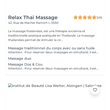
Relax Thaï Massage
209
42, Rue de Macher
Remich L-5550
Le massage thaïlandais, est une thérapie ancienne et
traditionnelle asiatique pratiquée en Thaïlande. Le massage
thaïlandais permet de stimuler la cir...
Massage traditionnel du corps avec ou sans huile
Attention : Pour réserver deux massages en simultané, il est nécessaire de procéder à deux réservations séparées. Ajouter deux services dans une seule réservation entraînera la programmation des rendez-vous l'un après l'autre, et non en même temps. Si besoin, vous pouvez également nous contacter par téléphone au 691 603 983. Merci !
Massage duo
Massage Dos & Cou
Attention : Pour réserver deux massages en simultané, il est nécessaire de procéder à deux réservations séparées. Ajouter deux services dans une seule réservation entraînera la programmation des rendez-vous l'un après l'autre, et non en même temps. Si besoin, vous pouvez également nous contacter par téléphone au 691 603 983. Merci !