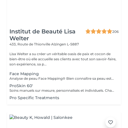
Institut de Beauté Lisa
206
Welter
433, Route de Thionville
Alzingen L-5887
Lisa Welter a su créer un véritable oasis de paix et cocon de
bien-être où elle accueille ses clients avec tout son savoir-faire,
son expérience, sa p...
Face Mapping
Analyse de peau Face Mapping® Bien connaître sa peau est la première étape pour obtenir une peau en bonne santé. Grâce au concept exclusif de Face Mapping®, votre Skin Thérapeute Dermalogica analyse votre peau, zone par zone, pour comprendre ses besoins et ses carences. Une routine de soins appropriée et des conseils personnalisés vous seront ensuite prodigués.
ProSkin 60'
Soins manuels sur mesure, personnalisés et individuels. Chaque rendez-vous une nouvelle expérience, avec une analyse cutanée précise Face Mapping®, toute en fonction de vos attentes et des besoins de votre peau
Pro Specific Treatments