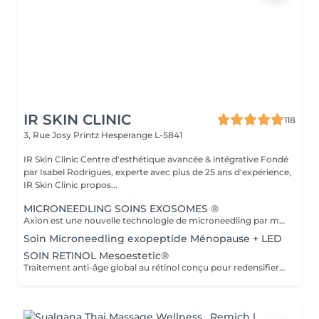
IR SKIN CLINIC
118
3, Rue Josy Printz
Hesperange L-5841
IR Skin Clinic Centre d'esthétique avancée & intégrative Fondé
par Isabel Rodrigues, experte avec plus de 25 ans d'expérience,
IR Skin Clinic propos...
MICRONEEDLING SOINS EXOSOMES ®
Axion est une nouvelle technologie de microneedling par mesoestetic qui crée des micro-canaux dans la peau pour une régénération améliorée. Elle est associée aux nouveaux cocktails c.prof mesoxome®, qui intègrent des exosomes, PDRN, niacinamide et AD+ pour cibler le vieillissement, la fermeté et la revitalisation cutanée. Ce soin est toujours réalisé après un skin diagnostic directement réservable dans la rubrique esthétique avancée. pour votre sécurité et nous nous réservons le droit de modifier le traitement.
Soin Microneedling exopeptide Ménopause + LED
SOIN RETINOL Mesoestetic®
Traitement anti-âge global au rétinol conçu pour redensifier, éclaircir et revitaliser la peau, en améliorant la texture et en unifiant le teint de la peau. Le traitement sera réalisé après un skin diagnostic réservable dans la rubrique esthétique avancée. nous nous réservons le droit de modifier le soin pour votre sécurité.