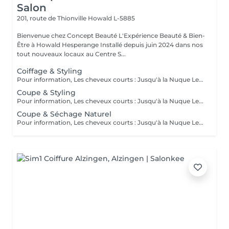
Salon
201, route de Thionville
Howald L-5885
Bienvenue chez Concept Beauté L'Expérience Beauté & Bien-
Être à Howald Hesperange Installé depuis juin 2024 dans nos
tout nouveaux locaux au Centre S...
Coiffage & Styling
Pour information, Les cheveux courts : Jusqu'à la Nuque Les cheveux mi-longs : Jusqu'à l'épaule Les cheveux longs : En dessous de l'épaule Un supplément sera demandé pour les cheveux très longs, (jusqu'au milieu du dos)
Coupe & Styling
Pour information, Les cheveux courts : Jusqu'à la Nuque Les cheveux mi-longs : Jusqu'à l'épaule Les cheveux longs : En dessous de l'épaule Un supplément sera demandé pour les cheveux très longs, (jusqu'au milieu du dos)
Coupe & Séchage Naturel
Pour information, Les cheveux courts : Jusqu'à la Nuque Les cheveux mi-longs : Jusqu'à l'épaule Les cheveux longs : En dessous de l'épaule Un supplément sera demandé pour les cheveux très long, (jusqu'au milieu du dos)