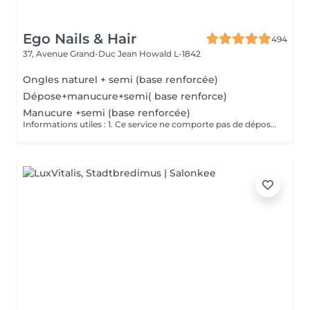
Ego Nails & Hair
494
37, Avenue Grand-Duc Jean
Howald L-1842
Ongles naturel + semi (base renforcée)
Dépose+manucure+semi( base renforce)
Manucure +semi (base renforcée)
Informations utiles : 1. Ce service ne comporte pas de dépose vos ongles doivent être nu pour ce service si vos ongles nécessite une dépose veuillez choisir la dépose adéquate merci. 2. Ce service ne comporte pas de French ni de Nails si vous en souhaitez il vous suffit de vous rendre dans la rubrique Nails art pour en ajouter merci. Description de la prestation : - Traitement des cuticules - limage des ongles - pose d'un Semi Permanent (1 couleur )