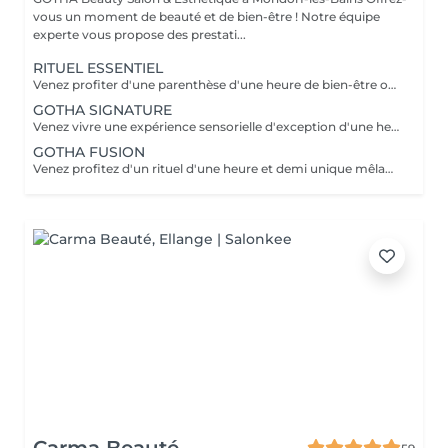
vous un moment de beauté et de bien-être ! Notre équipe
experte vous propose des prestati...
RITUEL ESSENTIEL
Venez profiter d'une parenthèse d'une heure de bien-être où cuir chevelu et cheveux sont sublimés grâce à des soins personnalisés. Laissez-vous guider dans une première immersion douce et profondément relaxante.
GOTHA SIGNATURE
Venez vivre une expérience sensorielle d'exception d'une heure et demi, où chaque geste vous enveloppe dans un lâcher-prise absolu. Laissez-vous porter par un rituel profond, alliant détente, raffinement et évasion.
GOTHA FUSION
Venez profitez d'un rituel d'une heure et demi unique mêlant head spa et soin du visage pour une harmonie parfaite entre éclat et relaxation. Laissez-vous transporter dans une expérience enveloppante, où le corps et l'esprit se relâchent pleinement.