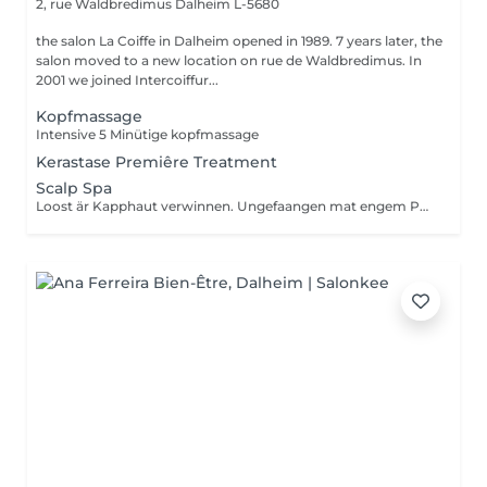
2, rue Waldbredimus
Dalheim L-5680
the salon La Coiffe in Dalheim opened in 1989. 7 years later, the
salon moved to a new location on rue de Waldbredimus. In
2001 we joined Intercoiffur...
Kopfmassage
Intensive 5 Minütige kopfmassage
Kerastase Premiêre Treatment
Scalp Spa
Loost är Kapphaut verwinnen. Ungefaangen mat engem Peeling vun der Kapphaut mam passenden Ueleg dran. Dono kreien och d Längten an Spetzen mat enger Fusiodose dei neideg Opmierksamkeet. Zum Schluss geneisst dir en Kapphautmassage mat der Scalp Brush an dem Fortifying scalp serum.