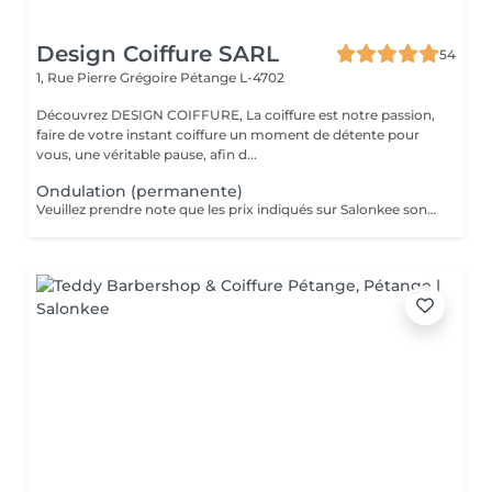
Design Coiffure SARL
54
1, Rue Pierre Grégoire
Pétange L-4702
Découvrez DESIGN COIFFURE, La coiffure est notre passion,
faire de votre instant coiffure un moment de détente pour
vous, une véritable pause, afin d...
Ondulation (permanente)
Veuillez prendre note que les prix indiqués sur Salonkee sont communiqués à titre informatif et s'entendent de base. Ces derniers sont susceptibles de varier selon le diagnostic réalisé à votre arrivée au salon et l'expertise du professionnel à qui vous confiez votre beauté. Dans tous les cas, un devis précis vous sera proposé et toutes réalisations de prestations seront effectuées avec votre accord. Un grand merci d'avance pour votre compréhension. Au plaisir de vous recevoir très vite.