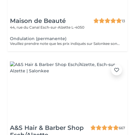
Maison de Beauté
13
44, rue du Canal
Esch-sur-Alzette L-4050
Ondulation (permanente)
Veuillez prendre note que les prix indiqués sur Salonkee sont communiqués à titre informatif et s'entendent de base. Ces derniers sont susceptibles de varier selon le diagnostic réalisé à votre arrivée au salon et l'expertise du professionnel à qui vous confiez votre beauté. Dans tous les cas, un devis précis vous sera proposé et toutes réalisations de prestations seront effectuées avec votre accord. Un grand merci d'avance pour votre compréhension. Au plaisir de vous recevoir très vite.
A&S Hair & Barber Shop
667