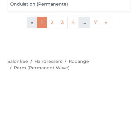
Ondulation (Permanente)
«
1
2
3
4
...
7
»
Salonkee
Hairdressers
Rodange
Perm (Permanent Wave)