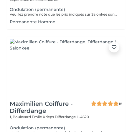
Ondulation (permanente)
Veuillez prendre note que les prix indiqués sur Salonkee sont communiqués à titre informatif et s'entendent de base. Ces derniers sont susceptibles de varier selon le diagnostic réalisé à votre arrivée au salon et l'expertise du professionnel à qui vous confiez votre beauté. Dans tous les cas, un devis précis vous sera proposé et toutes réalisations de prestations seront effectuées avec votre accord. Un grand merci d'avance pour votre compréhension. Au plaisir de vous recevoir très vite.
Permanente Homme
Maximilien Coiffure -
18
Differdange
1, Boulevard Emile Krieps
Differdange L-4620
Ondulation (permanente)