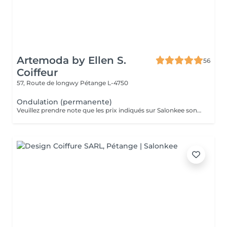
Artemoda by Ellen S.
56
Coiffeur
57, Route de longwy
Pétange L-4750
Ondulation (permanente)
Veuillez prendre note que les prix indiqués sur Salonkee sont communiqués à titre informatif et s'entendent de base. Ces derniers sont susceptibles de varier selon le diagnostic réalisé à votre arrivée au salon et l'expertise du professionnel à qui vous confiez votre beauté. Dans tous les cas, un devis précis vous sera proposé et toutes réalisations de prestations seront effectuées avec votre accord. Un grand merci d'avance pour votre compréhension. Au plaisir de vous recevoir très vite.