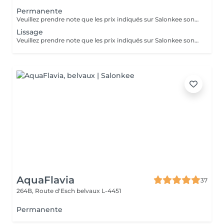
Permanente
Veuillez prendre note que les prix indiqués sur Salonkee sont communiqués à titre informatif et s'entendent de base. Ces derniers sont susceptibles de varier selon le diagnostic réalisé à votre arrivée au salon et l'expertise du professionnel à qui vous confiez votre beauté. Dans tous les cas, un devis précis vous sera proposé et toutes réalisations de prestations seront effectuées avec votre accord. Un grand merci d'avance pour votre compréhension. Au plaisir de vous revoir très vite.
Lissage
Veuillez prendre note que les prix indiqués sur Salonkee sont communiqués à titre informatif et s'entendent de base. Ces derniers sont susceptibles de varier selon le diagnostic réalisé à votre arrivée au salon et l'expertise du professionnel à qui vous confiez votre beauté. Dans tous les cas, un devis précis vous sera proposé et toutes réalisations de prestations seront effectuées avec votre accord. Un grand merci d'avance pour votre compréhension. Au plaisir de vous revoir très vite.
AquaFlavia
37
264B, Route d'Esch
belvaux L-4451
Permanente