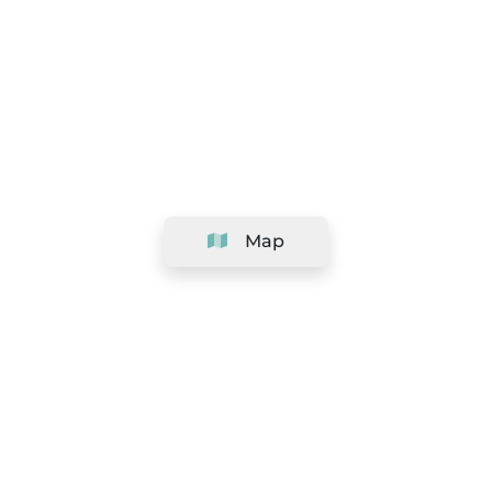
Map
Company
Support
Team
&
Careers