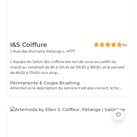
I&S Coiffure
64
1, Rue des Romains
Pétange L-4777
L'équipe du Salon I&S coiffure est ravi de vous accueillir du
mardi au vendredi de 9h à 12h et de 13h30 à 18h30, et le samedi
de 8h30 à 17h00 non stop...
Permanente & Coupe Brushing
Attention,si la description du service n'est pas correct, le forfait pourra ne pas être exécutée en entier,néanmoins la meilleure solution sera adaptée, ainsi que la différence de prix appliquée sur place. Le prix sera adaptée en supplément - à la difficulté - au supplément de produits - d'autres nécessaires techniques