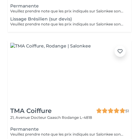
Permanente
Veuillez prendre note que les prix indiqués sur Salonkee sont communiqués à titre informatif et s'entendent de base. Ces derniers sont susceptibles de varier selon le diagnostic réalisé à votre arrivée au salon et l'expertise du professionnel à qui vous confiez votre beauté. Dans tous les cas, un devis précis vous sera proposé et toutes réalisations de prestations seront effectuées avec votre accord. Un grand merci d'avance pour votre compréhension. Au plaisir de vous recevoir très vite.
Lissage Brésilien (sur devis)
Veuillez prendre note que les prix indiqués sur Salonkee sont communiqués à titre informatif et s'entendent de base. Ces derniers sont susceptibles de varier selon le diagnostic réalisé à votre arrivée au salon et l'expertise du professionnel à qui vous confiez votre beauté. Dans tous les cas, un devis précis vous sera proposé et toutes réalisations de prestations seront effectuées avec votre accord. Un grand merci d'avance pour votre compréhension. Au plaisir de vous recevoir très vite.
TMA Coiffure
51
21, Avenue Docteur Gaasch
Rodange L-4818
Permanente
Veuillez prendre note que les prix indiqués sur Salonkee sont communiqués à titre informatif et s'entendent de base. Ces derniers sont susceptibles de varier selon le diagnostic réalisé à votre arrivée au salon et l'expertise du professionnel à qui vous confiez votre beauté. Dans tous les cas, un devis précis vous sera proposé et toutes réalisations de prestations seront effectuées avec votre accord. Un grand merci d'avance pour votre compréhension. Au plaisir de vous revoir très vite.