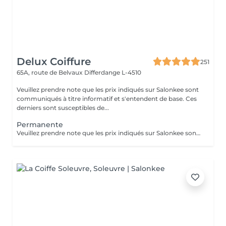
Delux Coiffure
251
65A, route de Belvaux
Differdange L-4510
Veuillez prendre note que les prix indiqués sur Salonkee sont
communiqués à titre informatif et s'entendent de base. Ces
derniers sont susceptibles de...
Permanente
Veuillez prendre note que les prix indiqués sur Salonkee sont communiqués à titre informatif et s'entendent de base. Ces derniers sont susceptibles de varier selon le diagnostic réalisé à votre arrivée au salon et l'expertise du professionnel à qui vous confiez votre beauté. Dans tous les cas, un devis précis vous sera proposé et toutes réalisations de prestations seront effectuées avec votre accord. Un grand merci d'avance pour votre compréhension. Au plaisir de vous revoir très vite.