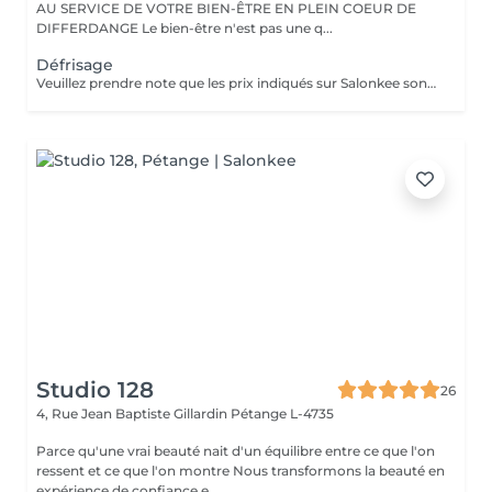
AU SERVICE DE VOTRE BIEN-ÊTRE EN PLEIN COEUR DE
DIFFERDANGE Le bien-être n'est pas une q...
Défrisage
Veuillez prendre note que les prix indiqués sur Salonkee sont communiqués à titre informatif et s'entendent de base. Ces derniers sont susceptibles de varier selon le diagnostic réalisé à votre arrivée au salon et l'expertise du professionnel à qui vous confiez votre beauté. Dans tous les cas, un devis précis vous sera proposé et toutes réalisations de prestations seront effectuées avec votre accord. Un grand merci d'avance pour votre compréhension. Au plaisir de vous recevoir très vite.
Studio 128
26
4, Rue Jean Baptiste Gillardin
Pétange L-4735
Parce qu'une vrai beauté nait d'un équilibre entre ce que l'on
ressent et ce que l'on montre Nous transformons la beauté en
expérience de confiance e...