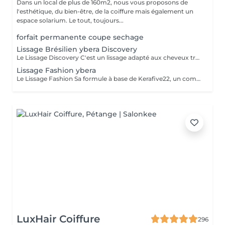
Dans un local de plus de 160m2, nous vous proposons de
l'esthétique, du bien-être, de la coiffure mais également un
espace solarium. Le tout, toujours...
forfait permanente coupe sechage
Lissage Brésilien ybera Discovery
Le Lissage Discovery C'est un lissage adapté aux cheveux très frisés, adapté aux femmes enceintes et enfants. Sa formule contient des cellules souches de pomme suisse aux effets régénérants, assurant un lissage raide et brillant jusqu'à 4 mois. Profitez de cheveux lisses, doux et brillant tout en disant adieu aux frisottis. La gamme d'entretient est inclue dans ces prestations.
Lissage Fashion ybera
Le Lissage Fashion Sa formule à base de Kerafive22, un complexe Ybera Paris unique qui lisse tout en préservant les 22 acides aminés du cheveu. L'acide lactique permet de réduire le volume des cheveux. Les huiles d'Inca ninchi, noix de coco et quinoa, les oméga 3,6 et 9 traitent la fibre capillaire pour un résultat doux et soyeux. Le Fashion fournit une hydratation profonde grâce à l'huile d'Inca, l'huile de coco et la protéine de quinoa. Le lissage dure entre 3 et 5 mois, avec l'utilisation de gamme d'entretien.
LuxHair Coiffure
296