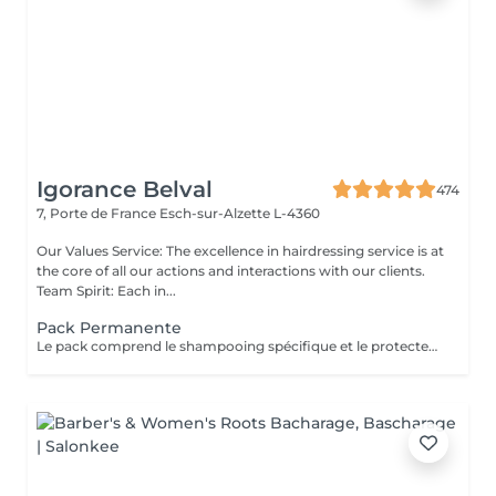
Igorance Belval
474
7, Porte de France
Esch-sur-Alzette L-4360
Our Values Service: The excellence in hairdressing service is at
the core of all our actions and interactions with our clients.
Team Spirit: Each in...
Pack Permanente
Le pack comprend le shampooing spécifique et le protecteur REDKEN , la permanente avec les produits LOREAL PROFESSIONNEL , le conditionneur REDKEN , le séchage et les produits de styling REDKEN Option Coupe : la coupe IGORANCE (finition sur cheveux secs), le séchage et les produits de styling REDKEN. * Tarifs à titre indicatifs à confirmer après la consultation personnalisée établit auprès de votre coiffeur/stylist/spécialiste * La direction se réserve le droit d’apporter des modifications pour le bon fonctionnement du salon