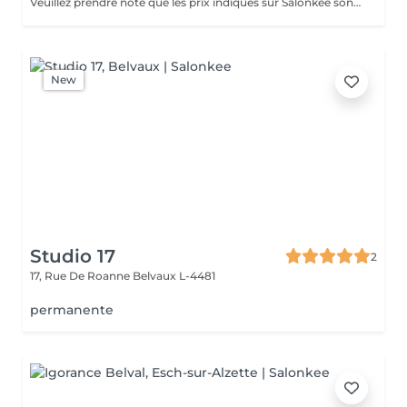
Veuillez prendre note que les prix indiqués sur Salonkee sont communiqués à titre informatif et s'entendent de base. Ces derniers sont susceptibles de varier selon le diagnostic réalisé à votre arrivée au salon et l'expertise du professionnel à qui vous confiez votre beauté. Dans tous les cas, un devis précis vous sera proposé et toutes réalisations de prestations seront effectuées avec votre accord. Un grand merci d'avance pour votre compréhension. Au plaisir de vous recevoir très vite.
New
Studio 17
2
17, Rue De Roanne
Belvaux L-4481
permanente