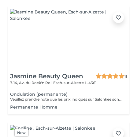
Jasmine Beauty Queen
11
7-14, Av. du Rock'n Roll
Esch-sur-Alzette L-4361
Ondulation (permanente)
Veuillez prendre note que les prix indiqués sur Salonkee sont communiqués à titre informatif et s'entendent de base. Ces derniers sont susceptibles de varier selon le diagnostic réalisé à votre arrivée au salon et l'expertise du professionnel à qui vous confiez votre beauté. Dans tous les cas, un devis précis vous sera proposé et toutes réalisations de prestations seront effectuées avec votre accord. Un grand merci d'avance pour votre compréhension. Au plaisir de vous recevoir très vite.
Permanente Homme
New