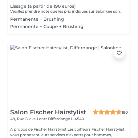
Lissage (à partir de 190 euros)
Veuillez prendre note que les prix indiqués sur Salonkee sont communiqués à titre informatif et s'entendent de base. Ces derniers sont susceptibles de varier selon le diagnostic réalisé à votre arrivée au salon et l'expertise du professionnel à qui vous confiez votre beauté. Dans tous les cas, un devis précis vous sera proposé et toutes réalisations de prestations seront effectuées avec votre accord. Un grand merci d'avance pour votre compréhension. Au plaisir de vous revoir très vite.
Permanente + Brushing
Permanente + Coupe + Brushing
Salon Fischer Hairstylist
180
48, Rue Dicks-Lentz
Differdange L-4540
A propos de Fischer Hairstylist Les coiffeurs Fischer Hairstylist
vous proposent leurs services d'experts pour hommes,