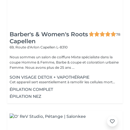
Barber's & Women's Roots
78
Capellen
69, Route d'Arlon
Capellen L-8310
Nous sommes un salon de coiffure Mixte spécialiste dans la
coupe Homme & Femme, Barbe & coupe et coloration urbaine
Femme. Nous avons plus de 25 ans ...
SOIN VISAGE DETOX + VAPOTHÉRAPIE
Cet appareil sert essentiellement à ramollir les cellules mortes de la peau et prépare la peau de manière optimale au soin correspondant. Le Vapozone permet ainsi d'ouvrir les pores pour un nettoyage en profondeur de la peau. La vapeur + l'ozone pénètre en profondeur dans les pores et nettoie les impuretés, le gras, les points noirs et les restes de maquillage. La vapeur peut donc aider à éliminer les toxines de l'épiderme.
ÉPILATION COMPLET
ÉPILATION NEZ