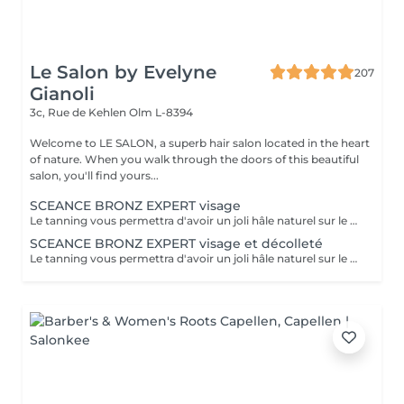
Le Salon by Evelyne
207
Gianoli
3c, Rue de Kehlen
Olm L-8394
Welcome to LE SALON, a superb hair salon located in the heart
of nature. When you walk through the doors of this beautiful
salon, you'll find yours...
SCEANCE BRONZ EXPERT visage
Le tanning vous permettra d'avoir un joli hâle naturel sur le visage et le décolleté pour une durée de 8-10 jours. Ce soin est parfait pour vous donner bonne mine, pour une soirée, avant de partir en vacances pour avoir tout de suite un teint halé et ainsi éviter de vous maquiller Conseils avant de venir à la séance : -Effectuez un gommage du visage la veille pour que la peau puisse mieux absorber le produit bronzant.
SCEANCE BRONZ EXPERT visage et décolleté
Le tanning vous permettra d'avoir un joli hâle naturel sur le visage et le décolleté pour une durée de 8-10 jours. Ce soin est parfait pour vous donner bonne mine, pour une soirée, avant de partir en vacances pour avoir tout de suite un teint halé et ainsi éviter de vous maquiller Conseils avant de venir à la séance : -Effectuez un gommage du visage la veille pour que la peau puisse mieux absorber le produit bronzant.