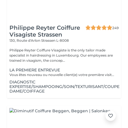
Philippe Reyter Coiffure
249
Visagiste Strassen
130, Route d'Arlon
Strassen L-8008
Philippe Reyter Coiffure Visagiste is the only tailor made
specialist in hairdressing in Luxembourg. Our employees are
trained in visagism, the concep...
LA PREMIERE ENTREVUE
Vous êtes nouveau ou nouvelle client(e) votre première visite est une Entrevue. (Temps 30 minutes) Cette entrevue ne comprend aucun service de réalisation, il y aura des tests de styles, de communications et du conseils. Nous apprenons à vous connaitre et nous vous conseillons sur tous vos souhaits, afin de préparer notre premier rendez-vous. Cette Entrevue, nous permettra d'avoir une approche afin de comprendre en détail vos désirs et vos envies pour votre futur coupe ou couleur. Nous élaborons ensemble nos différentes méthodes de travail autour d'un thé ou un café pour vous proposer les services adaptés en vous indiquant un devis complet afin de fixer le prochain rendez-vous pour la réalisation.
DIAGNOSTIC
EXPERTISE/SHAMPOOING/SOIN/TEXTURISANT/COUPE
DAME/COIFFAGE