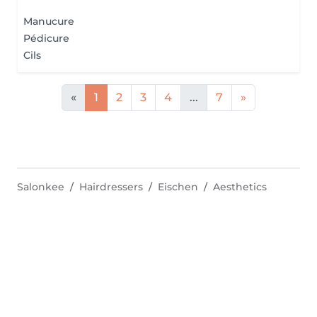
Manucure
Pédicure
Cils
«
1
2
3
4
...
7
»
Salonkee
Hairdressers
Eischen
Aesthetics