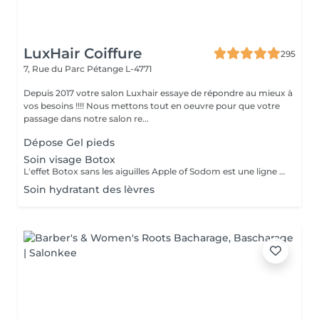
LuxHair Coiffure
295
7, Rue du Parc
Pétange L-4771
Depuis 2017 votre salon Luxhair essaye de répondre au mieux à
vos besoins !!!! Nous mettons tout en oeuvre pour que votre
passage dans notre salon re...
Dépose Gel pieds
Soin visage Botox
L'effet Botox sans les aiguilles Apple of Sodom est une ligne de soins innovante, conçue avec une technologie révolutionnaire inspirée du fruit récolté sur l'arbre nommé Pommier de Sodome, Apple of Sodom en anglais, que l'on trouve originellement dans la région de la mer Morte. Conçu pour raffermir l'épiderme et rehausser l'ovale du visage, le complexe Apple of Sodom est une alternative au botox. Élaboré à partir de cellules-souches de pommier, il est associé aux extraits végétaux du Gatuline Expression AF qui cible les rides d'expression et lisse la surface de la peau.
Soin hydratant des lèvres