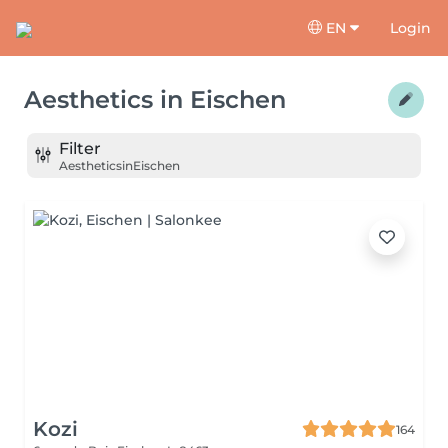
EN
Login
Aesthetics
in
Eischen
Filter
Aesthetics
in
Eischen
Kozi
164