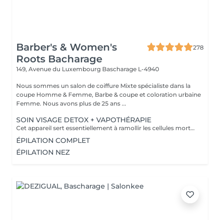
Barber's & Women's
278
Roots Bacharage
149, Avenue du Luxembourg
Bascharage L-4940
Nous sommes un salon de coiffure Mixte spécialiste dans la
coupe Homme & Femme, Barbe & coupe et coloration urbaine
Femme. Nous avons plus de 25 ans ...
SOIN VISAGE DETOX + VAPOTHÉRAPIE
Cet appareil sert essentiellement à ramollir les cellules mortes de la peau et prépare la peau de manière optimale au soin correspondant. Le vapozone permet ainsi d'ouvrir les pores pour un nettoyage en profondeur de la peau. La vapeur + l'ozone pénètre en profondeur dans les pores et nettoie les impuretés, le gras, les points noirs et les restes de maquillage. La vapeur peut donc aider
ÉPILATION COMPLET
ÉPILATION NEZ