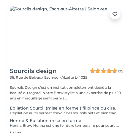
Sourcils design
105
36, Rue de Belvaux
Esch-sur-Alzette L-4025
Sourcils Design c'est un institut complètement dédié a la
beauté du regard. Notre Brow stylist a une expertise de plus 10
ans en maquillage semi perma...
Épilation Sourcil (mise en forme ) fil,pince ou cire.
L'épilation au fil permet d'avoir des sourcils nets et bien tracés. Avec des sourcils bien dessinés, vous pourrez avoir un regard attrayant et charmant. Pas de poils incarnés Les poils incarnés sont des poils qui poussent sous la peau. Ils ne sont pas esthétiques. Ils peuvent aussi causer des inflammations et des boutons rouges douloureux. Avec l'épilation au fil, vous pouvez dire adieu aux poils incarnés. Vous aurez un résultat efficace et une peau douce. D'un autre côté, cette technique d'épilation évite les poils cassés..
Henne & Epilation mise en forme
Henna Brow Henna est une teinture temporaire pour sourcils qui reste pendant quelques jours sur la peau située sous les sourcils (jusqu'à deux semaines) et reste sur les poils pendant quatre à six semaines. C'est une excellente solution pour les clientes qui souhaitent que leurs sourcils restent plus foncés que leur couleur naturelle pendant la même durée que leur mise en forme, ou celles qui veulent des sourcils plus fournis sans devoir utiliser de maquillage ou de crayon à sourcils. C'est un moyen fantastique d'essayer une forme avant de s'engager avec un maquillage semi-permanent, ou si vous voulez que vos sourcils soient mis en forme et remplis de façon temporaire.