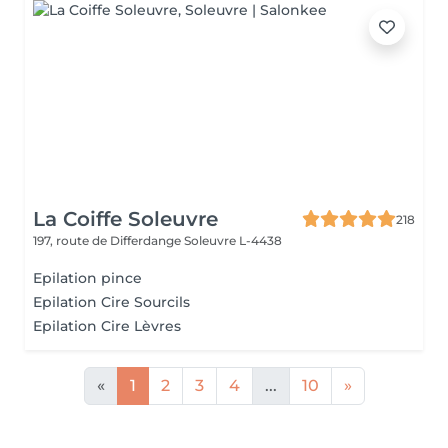
La Coiffe Soleuvre
218
197, route de Differdange
Soleuvre L-4438
Epilation pince
Epilation Cire Sourcils
Epilation Cire Lèvres
«
1
2
3
4
...
10
»