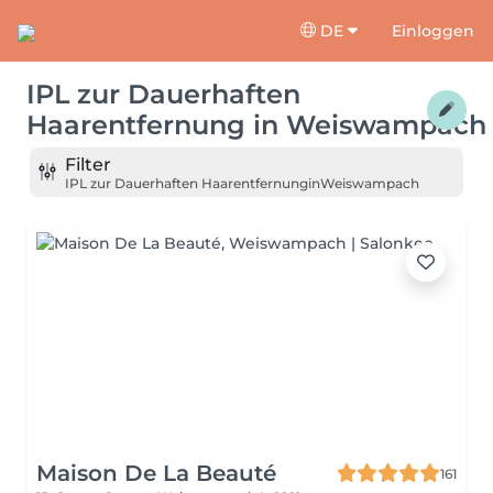
DE
Einloggen
IPL zur Dauerhaften
Haarentfernung
in
Weiswampach
Filter
IPL zur Dauerhaften Haarentfernung
in
Weiswampach
Maison De La Beauté
161