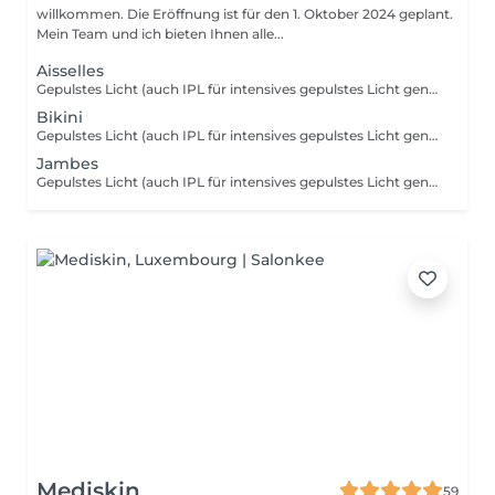
willkommen. Die Eröffnung ist für den 1. Oktober 2024 geplant.
Mein Team und ich bieten Ihnen alle...
Aisselles
Gepulstes Licht (auch IPL für intensives gepulstes Licht genannt) wirkt auf das Haar, indem es ein Licht sendet, das vom schwarzen Pigment des Haares absorbiert wird. Lokal gepulstes Licht wird zu Wärme. Es ist diese thermische Reaktion an der Haarwurzel (der Zwiebel), die das Nachwachsen verändert und verlangsamt. Ab den ersten Sitzungen fallen die Haare aus und wachsen immer weniger nach.
Bikini
Gepulstes Licht (auch IPL für intensives gepulstes Licht genannt) wirkt auf das Haar, indem es ein Licht sendet, das vom schwarzen Pigment des Haares absorbiert wird. Lokal gepulstes Licht wird zu Wärme. Es ist diese thermische Reaktion an der Haarwurzel (der Zwiebel), die das Nachwachsen verändert und verlangsamt. Ab den ersten Sitzungen fallen die Haare aus und wachsen immer weniger nach.
Jambes
Gepulstes Licht (auch IPL für intensives gepulstes Licht genannt) wirkt auf das Haar, indem es ein Licht sendet, das vom schwarzen Pigment des Haares absorbiert wird. Lokal gepulstes Licht wird zu Wärme. Es ist diese thermische Reaktion an der Haarwurzel (der Zwiebel), die das Nachwachsen verändert und verlangsamt. Ab den ersten Sitzungen fallen die Haare aus und wachsen immer weniger nach.
Mediskin
59