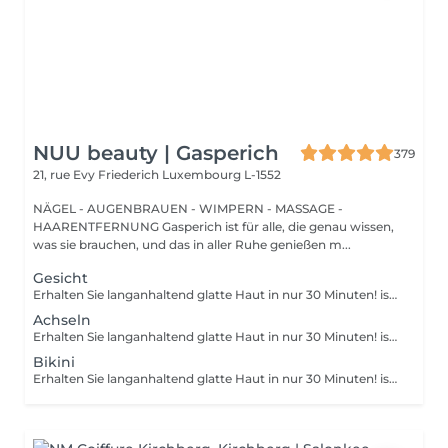
NUU beauty | Gasperich
379
21, rue Evy Friederich
Luxembourg L-1552
NÄGEL - AUGENBRAUEN - WIMPERN - MASSAGE -
HAARENTFERNUNG Gasperich ist für alle, die genau wissen,
was sie brauchen, und das in aller Ruhe genießen m...
Gesicht
Erhalten Sie langanhaltend glatte Haut in nur 30 Minuten! ist eine Methode zur Haarentfernung, bei der die Haare mitsamt der Haarfollikel mit warmem Wachs herausgezogen werden. Wie wird die Wachs-Epilation durchgeführt? - Vorbereitung (die Kosmetikerin trägt eine spezielle antiseptische Lotion auf die Haut auf) - Wachs wird aufgetragen (die Wachsmischung wird auf eine bestimmte Temperatur erhitzt und anschließend mit einem Holzspatel auf die Haut aufgetragen) - Enthaarung (nachdem das Wachs ausgehärtet ist, entfernt die Kosmetikerin die Wachsstreifen mit den Haaren durch scharfe Bewegungen) - Wachsreste werden entfernt (Wachsreste werden entfernt und Aloe-Vera-Creme wird aufgetragen) Altersbeschränkungen: empfohlenes Mindestalter ab 14 Jahren. Empfehlungen nach dem Eingriff: es wird empfohlen, innerhalb von 12 Stunden nach dem Eingriff kein heißes Bad zu nehmen, keine Sauna zu besuchen und nicht im Pool zu schwimmen, da dies zu Reizungen führen kann. Frequenz: einmal in 4 Wochen.
Achseln
Erhalten Sie langanhaltend glatte Haut in nur 30 Minuten! ist eine Methode zur Haarentfernung, bei der die Haare mitsamt der Haarfollikel mit warmem Wachs herausgezogen werden. Wie wird die Wachs-Epilation durchgeführt? - Vorbereitung (die Kosmetikerin trägt eine spezielle antiseptische Lotion auf die Haut auf) - Wachs wird aufgetragen (die Wachsmischung wird auf eine bestimmte Temperatur erhitzt und anschließend mit einem Holzspatel auf die Haut aufgetragen) - Enthaarung (nachdem das Wachs ausgehärtet ist, entfernt die Kosmetikerin die Wachsstreifen mit den Haaren durch scharfe Bewegungen) - Wachsreste werden entfernt (Wachsreste werden entfernt und Aloe-Vera-Creme wird aufgetragen) Altersbeschränkungen: empfohlenes Mindestalter ab 14 Jahren. Empfehlungen nach dem Eingriff: es wird empfohlen, innerhalb von 12 Stunden nach dem Eingriff kein heißes Bad zu nehmen, keine Sauna zu besuchen und nicht im Pool zu schwimmen, da dies zu Reizungen führen kann. Frequenz: einmal in 4 Wochen.
Bikini
Erhalten Sie langanhaltend glatte Haut in nur 30 Minuten! ist eine Methode zur Haarentfernung, bei der die Haare mitsamt der Haarfollikel mit warmem Wachs herausgezogen werden. Wie wird die Wachs-Epilation durchgeführt? - Vorbereitung (die Kosmetikerin trägt eine spezielle antiseptische Lotion auf die Haut auf) - Wachs wird aufgetragen (die Wachsmischung wird auf eine bestimmte Temperatur erhitzt und anschließend mit einem Holzspatel auf die Haut aufgetragen) - Enthaarung (nachdem das Wachs ausgehärtet ist, entfernt die Kosmetikerin die Wachsstreifen mit den Haaren durch scharfe Bewegungen) - Wachsreste werden entfernt (Wachsreste werden entfernt und Aloe-Vera-Creme wird aufgetragen) Altersbeschränkungen: empfohlenes Mindestalter ab 14 Jahren. Empfehlungen nach dem Eingriff: es wird empfohlen, innerhalb von 12 Stunden nach dem Eingriff kein heißes Bad zu nehmen, keine Sauna zu besuchen und nicht im Pool zu schwimmen, da dies zu Reizungen führen kann. Frequenz: einmal in 4 Wochen.