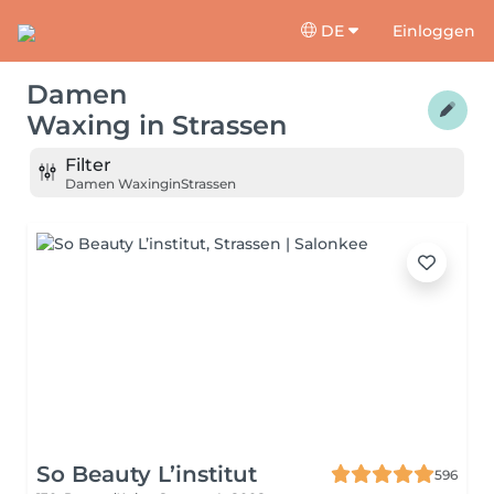
DE
Einloggen
Damen
Waxing
in
Strassen
Filter
Damen Waxing
in
Strassen
So Beauty L’institut
596