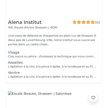
Alena Institut
332
148, Route d'Arlon
Strassen L-8010
Une oasis de détente et d'expertise en plein cur de Strassen À
deux pas de Luxembourg-Ville, notre institut vous ouvre ses
portes dans un cadre chale...
Visage
Cire, sucre ou pince : choisissez la technique qui vous convient ! Pour un résultat impeccable, chaque séance se termine toujours par une finition minutieuse à la pince. Résultat net, peau douce et parfaite, à chaque fois.
Aisselles
L'épilation à la cire, à la pince à épiler, à la tondeuse et au fil. Toutes nos techniques d'épilation vous garantissent un résultat net et durable. En fin de séance, quelque soit la technique d'épilation choisie, nous utilisons systématiquement une pince à épiler, pour un résultat parfait.
Ventre
L'épilation à la cire, à la pince à épiler, à la tondeuse et au fil. Toutes nos techniques d'épilation vous garantissent un résultat net et durable. En fin de séance, quelque soit la technique d'épilation choisie, nous utilisons systématiquement une pince à épiler, pour un résultat parfait.