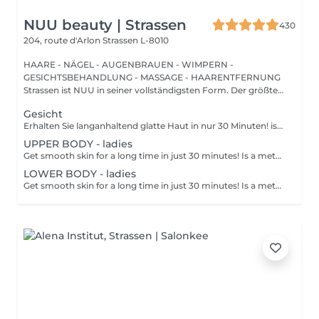
NUU beauty | Strassen
430
204, route d'Arlon
Strassen L-8010
HAARE - NÄGEL - AUGENBRAUEN - WIMPERN -
GESICHTSBEHANDLUNG - MASSAGE - HAARENTFERNUNG
Strassen ist NUU in seiner vollständigsten Form. Der größte
Sal...
Gesicht
Erhalten Sie langanhaltend glatte Haut in nur 30 Minuten! ist eine Methode zur Haarentfernung, bei der die Haare mitsamt der Haarfollikel mit warmem Wachs herausgezogen werden. Wie wird die Wachs-Epilation durchgeführt? - Vorbereitung (die Kosmetikerin trägt eine spezielle antiseptische Lotion auf die Haut auf) - Wachs wird aufgetragen (die Wachsmischung wird auf eine bestimmte Temperatur erhitzt und anschließend mit einem Holzspatel auf die Haut aufgetragen) - Enthaarung (nachdem das Wachs ausgehärtet ist, entfernt die Kosmetikerin die Wachsstreifen mit den Haaren durch scharfe Bewegungen) - Wachsreste werden entfernt (Wachsreste werden entfernt und Aloe-Vera-Creme wird aufgetragen) Altersbeschränkungen: empfohlenes Mindestalter ab 14 Jahren. Empfehlungen nach dem Eingriff: es wird empfohlen, innerhalb von 12 Stunden nach dem Eingriff kein heißes Bad zu nehmen, keine Sauna zu besuchen und nicht im Pool zu schwimmen, da dies zu Reizungen führen kann. Frequenz: einmal in 4 Wochen.
UPPER BODY - ladies
Get smooth skin for a long time in just 30 minutes! Is a method of hair removal when your hair is pulled out with warm wax with the hair follicle. How is wax epilation done? - preparation is performed - wax is applied - depilation is performed - wax residue is removed Age restrictions: recommended to do from 14 years. Post procedure recommendations: do not take hot bath, do not visit sauna, do not swim in the pool for 12 hours after the procedure - it can cause irritation. Frequency: once in 4 weeks.
LOWER BODY - ladies
Get smooth skin for a long time in just 30 minutes! Is a method of hair removal when your hair is pulled out with warm wax with the hair follicle. How is wax epilation done? - preparation is performed - wax is applied - depilation is performed - wax residue is removed Age restrictions: recommended to do from 14 years. Post procedure recommendations: do not take hot bath, do not visit sauna, do not swim in the pool for 12 hours after the procedure - it can cause irritation. Frequency: once in 4 weeks.