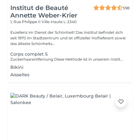
Institut de Beauté
598
Annette Weber-Krier
1, Rue Philippe II
Ville-Haute L-2340
Exzellenz im Dienst der Schönheit! Das Institut befindet sich
seit 1970 im Stadtzentrum und ist offizieller Hoflieferant sowie
das älteste Schönheits...
Corps complet S
Zuckerhaarentfernung Diese Methode ist in unserem Institut sehr beliebt geworden. Die Zuckerpaste ist 100% natürlich. Sie basiert auf tausendjährigen Rezepten aus dem Nahen Osten und enthält ausschließlich Wasser und Zucker ohne chemische, aromatische oder färbende Substanzen. Die Paste ist hypoallergen und verursacht keine Hautreizungen. Sie gilt für alle Bereiche. Die Paste wird in das Follikel massiert, umhüllt die Haare, umgibt sie und schmiert sie. Die Extraktion erfolgt in natürlicher Haarwuchsrichtung. Es gibt keine gebrochenen Haare mehr im Follikel. Diese Technik verursacht keine Rötung oder Reizung der Haut. Ein nicht zu vernachlässigender Vorteil ist die Tatsache, dass Sie keine bestimmte Haarlänge haben müssen, da der Zucker anders als beim Wachs sehr kurze Haare effektiv entfernt. Wir empfehlen diese Methode auch Teenagern beim ersten Depilieren und bei Menschen, die eine vollständige Körperhaarentfernung wünschen, da sie viel weniger schmerzhaft ist als Wachsen.
Bikini
Aisselles