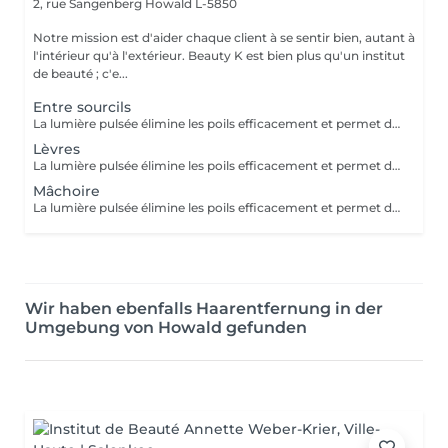
2, rue Sangenberg
Howald L-5850
Notre mission est d'aider chaque client à se sentir bien, autant à
l'intérieur qu'à l'extérieur. Beauty K est bien plus qu'un institut
de beauté ; c'e...
Entre sourcils
La lumière pulsée élimine les poils efficacement et permet de soigner les boutons de poils incarnés. ATTENTION - Ne pas mettre de crème et/ou de parfum sur la zone à épiler - Ne pas être sous traitement médicamenteux photo sensibilisant au moment de l'épilation
Lèvres
La lumière pulsée élimine les poils efficacement et permet de soigner les boutons de poils incarnés. ATTENTION - Ne pas mettre de crème et/ou de parfum sur la zone à épiler - Ne pas être sous traitement médicamenteux photo sensibilisant au moment de l'épilation
Mâchoire
La lumière pulsée élimine les poils efficacement et permet de soigner les boutons de poils incarnés. ATTENTION - Ne pas mettre de crème et/ou de parfum sur la zone à épiler - Ne pas être sous traitement médicamenteux photo sensibilisant au moment de l'épilation
Wir haben ebenfalls Haarentfernung in der
Umgebung von Howald gefunden