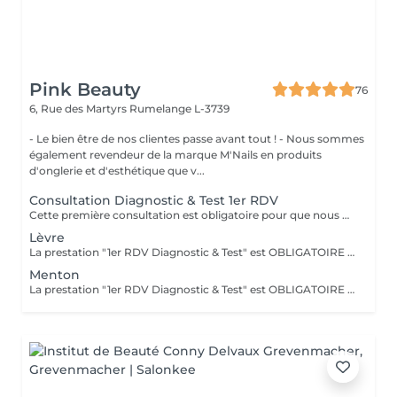
Pink Beauty
76
6, Rue des Martyrs
Rumelange L-3739
- Le bien être de nos clientes passe avant tout ! - Nous sommes
également revendeur de la marque M'Nails en produits
d'onglerie et d'esthétique que v...
Consultation Diagnostic & Test 1er RDV
Cette première consultation est obligatoire pour que nous puissions au mieux vous conseiller et mettre en place les prestations nécessaires.
Lèvre
La prestation "1er RDV Diagnostic & Test" est OBLIGATOIRE avant la première séance. Existe également en forfait de 5 séances à 160€ et une 6 ème offertes.
Menton
La prestation "1er RDV Diagnostic & Test" est OBLIGATOIRE avant la première séance. Existe également en forfait de 5 séances à 160€ et la 6 ème offertes.