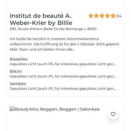
Institut de beauté A.
134
Weber-Krier by Billie
290, Route d'Arlon (Belle Etoile)
Bertrange L-8050
Ich heiße Sie herzlich in meinem Schönheitsinstitut
willkommen. Die Eröffnung ist für den 1. Oktober 2024 geplant.
Mein Team und ich bieten Ihnen alle...
Aisselles
Gepulstes Licht (auch IPL für intensives gepulstes Licht genannt) wirkt auf das Haar, indem es ein Licht sendet, das vom schwarzen Pigment des Haares absorbiert wird. Lokal gepulstes Licht wird zu Wärme. Es ist diese thermische Reaktion an der Haarwurzel (der Zwiebel), die das Nachwachsen verändert und verlangsamt. Ab den ersten Sitzungen fallen die Haare aus und wachsen immer weniger nach.
Bikini
Gepulstes Licht (auch IPL für intensives gepulstes Licht genannt) wirkt auf das Haar, indem es ein Licht sendet, das vom schwarzen Pigment des Haares absorbiert wird. Lokal gepulstes Licht wird zu Wärme. Es ist diese thermische Reaktion an der Haarwurzel (der Zwiebel), die das Nachwachsen verändert und verlangsamt. Ab den ersten Sitzungen fallen die Haare aus und wachsen immer weniger nach.
Jambes
Gepulstes Licht (auch IPL für intensives gepulstes Licht genannt) wirkt auf das Haar, indem es ein Licht sendet, das vom schwarzen Pigment des Haares absorbiert wird. Lokal gepulstes Licht wird zu Wärme. Es ist diese thermische Reaktion an der Haarwurzel (der Zwiebel), die das Nachwachsen verändert und verlangsamt. Ab den ersten Sitzungen fallen die Haare aus und wachsen immer weniger nach.