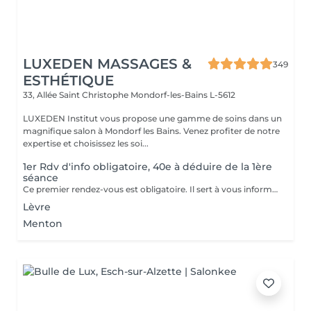
LUXEDEN MASSAGES &
349
ESTHÉTIQUE
33, Allée Saint Christophe
Mondorf-les-Bains L-5612
LUXEDEN Institut vous propose une gamme de soins dans un
magnifique salon à Mondorf les Bains. Venez profiter de notre
expertise et choisissez les soi...
1er Rdv d'info obligatoire, 40e à déduire de la 1ère
séance
Ce premier rendez-vous est obligatoire. Il sert à vous informer sur la technique, le traitement, les contre-indications,... Nous vous informons lors de ce rendez-vous ce qu'il faut faire avant, pendant et après le traitement. Un formulaire d'informations et de consentement sera établit.
Lèvre
Menton