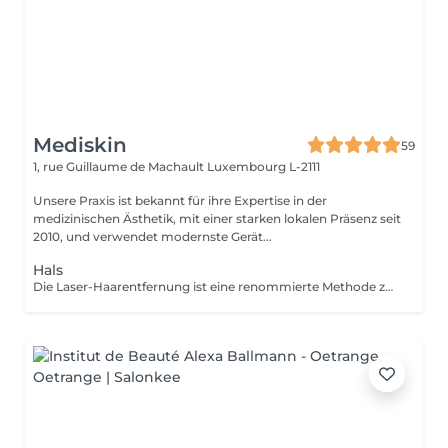
Mediskin
59
1, rue Guillaume de Machault
Luxembourg L-2111
Unsere Praxis ist bekannt für ihre Expertise in der
medizinischen Ästhetik, mit einer starken lokalen Präsenz seit
2010, und verwendet modernste Gerät...
Hals
Die Laser-Haarentfernung ist eine renommierte Methode zur dauerhaften Entfernung unerwünschter Haare. In der Mediskin-Klinik stehen je nach Ihrem Fototyp drei Arten von Geräten zur Verfügung: Alexandrit, Nd-Yag und Diode. Während Ihrer ersten Sitzung führen wir eine Bewertung durch, um Ihre Ziele basierend auf Ihrem Haut- und Haartyp festzulegen.