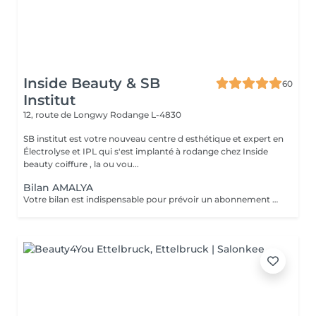
Inside Beauty & SB
60
Institut
12, route de Longwy
Rodange L-4830
SB institut est votre nouveau centre d esthétique et expert en
Électrolyse et IPL qui s'est implanté à rodange chez Inside
beauty coiffure , la ou vou...
Bilan AMALYA
Votre bilan est indispensable pour prévoir un abonnement ou séance pour la lumière pulsée. Il permettra de vous expliquer comment cela fonctionne ainsi de personnaliser votre forfait en fonction de vos besoins et de votre budget. La lumiere pulsée est une technique d'épilation définitive corps complet mais pas que ! Elle propose aussi : Photo rajeunissement Stimule la production de collagène-élastine Anti-tâches Traitement des rougeurs capillaires Traitement de l acné Votre bilan vous sera offert lors de la souscription d'un abonnement.