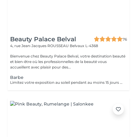
Beauty Palace Belval
76
4, rue Jean-Jacques ROUSSEAU
Belvaux L-4368
Bienvenue chez Beauty Palace Belval, votre destination beauté
et bien-être où les professionnelles de la beauté vous
accueillent avec plaisir pour des...
Barbe
Limitez votre exposition au soleil pendant au moins 15 jours avant votre séance d'épilation au laser pour protéger votre peau et optimiser les résultats. Rasez la zone à traiter 48 heures avant la séance. Cette étape permet au laser de cibler efficacement la racine du poil sans brûler les poils en surface. Certaines substances, comme l'isotrétinoïne (à éviter pendant 6 mois), les antibiotiques (à éviter 1 semaine) et les médicaments augmentant la sensibilité à la lumière, peuvent rendre votre peau plus réactive au laser. Assurez-vous d'en parler à votre praticien. Évitez l'utilisation d'auto-bronzants ou de crèmes bronzantes avant le traitement pour garantir une efficacité maximale et une sécurité optimale.