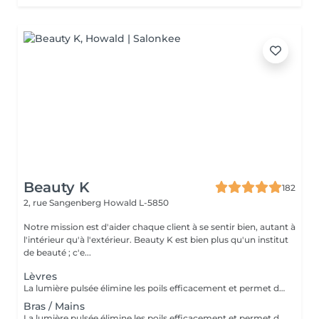
Beauty K
182
2, rue Sangenberg
Howald L-5850
Notre mission est d'aider chaque client à se sentir bien, autant à
l'intérieur qu'à l'extérieur. Beauty K est bien plus qu'un institut
de beauté ; c'e...
Lèvres
La lumière pulsée élimine les poils efficacement et permet de soigner les boutons de poils incarnés. ATTENTION - Ne pas mettre de crème et/ou de parfum sur la zone à épiler - Ne pas être sous traitement médicamenteux photo sensibilisant au moment de l'épilation
Bras / Mains
La lumière pulsée élimine les poils efficacement et permet de soigner les boutons de poils incarnés. ATTENTION - Ne pas mettre de crème et/ou de parfum sur la zone à épiler - Ne pas être sous traitement médicamenteux photo sensibilisant au moment de l'épilation