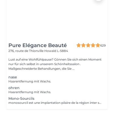
Pure Elégance Beauté
629
276, route de Thionville
Howald L-5884
Lust auf eine Wohlfühlpause? Gönnen Sie sich einen Moment
nur für sich selbst in unserem Schönheitssalon .
Maßgeschneiderte Behandlungen, die Sie ...
nase
Haarentfernung mit Wachs.
ohren
Haarentfernung mit Wachs.
Mono-Sourcils
monosourcil est une implantation pilaire de la région inter sourcilière, caractérisée par la confluence des deux sourcils à la base du nez.