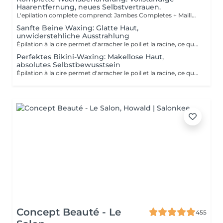
Haarentfernung, neues Selbstvertrauen.
L'epilation complete comprend: Jambes Completes + Maillot intégral + Aisselles + Sourcils + Duvet Épilation à la cire permet d'arracher le poil et la racine, ce qui a pour effet de ralentir la repousse de quelques semaines. De plus, le poil qui repoussera sera plus fin. L'épilation à la cire est une méthode efficace pour tous les types de poils. La cire tiède est utilisée sur la majorité des régions corporelles. Pour les régions plus sensibles, comme les aisselles et le bikini, c'est plutôt la cire chaude qui est utilisée afin de minimiser les risques d'ecchymoses dus à une traction trop forte.
Sanfte Beine Waxing: Glatte Haut,
unwiderstehliche Ausstrahlung
Épilation à la cire permet d'arracher le poil et la racine, ce qui a pour effet de ralentir la repousse de quelques semaines. De plus, le poil qui repoussera sera plus fin. L'épilation à la cire est une méthode efficace pour tous les types de poils. La cire tiède est utilisée sur la majorité des régions corporelles. Pour les régions plus sensibles, comme les aisselles et le bikini, c'est plutôt la cire chaude qui est utilisée afin de minimiser les risques d'ecchymoses dus à une traction trop forte.
Perfektes Bikini-Waxing: Makellose Haut,
absolutes Selbstbewusstsein
Épilation à la cire permet d'arracher le poil et la racine, ce qui a pour effet de ralentir la repousse de quelques semaines. De plus, le poil qui repoussera sera plus fin. L'épilation à la cire est une méthode efficace pour tous les types de poils. La cire tiède est utilisée sur la majorité des régions corporelles. Pour les régions plus sensibles, comme les aisselles et le bikini, c'est plutôt la cire chaude qui est utilisée afin de minimiser les risques d'ecchymoses dus à une traction trop forte.
Concept Beauté - Le
455