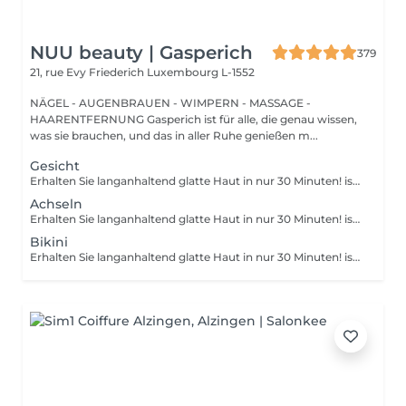
NUU beauty | Gasperich
379
21, rue Evy Friederich
Luxembourg L-1552
NÄGEL - AUGENBRAUEN - WIMPERN - MASSAGE -
HAARENTFERNUNG Gasperich ist für alle, die genau wissen,
was sie brauchen, und das in aller Ruhe genießen m...
Gesicht
Erhalten Sie langanhaltend glatte Haut in nur 30 Minuten! ist eine Methode zur Haarentfernung, bei der die Haare mitsamt der Haarfollikel mit warmem Wachs herausgezogen werden. Wie wird die Wachs-Epilation durchgeführt? - Vorbereitung (die Kosmetikerin trägt eine spezielle antiseptische Lotion auf die Haut auf) - Wachs wird aufgetragen (die Wachsmischung wird auf eine bestimmte Temperatur erhitzt und anschließend mit einem Holzspatel auf die Haut aufgetragen) - Enthaarung (nachdem das Wachs ausgehärtet ist, entfernt die Kosmetikerin die Wachsstreifen mit den Haaren durch scharfe Bewegungen) - Wachsreste werden entfernt (Wachsreste werden entfernt und Aloe-Vera-Creme wird aufgetragen) Altersbeschränkungen: empfohlenes Mindestalter ab 14 Jahren. Empfehlungen nach dem Eingriff: es wird empfohlen, innerhalb von 12 Stunden nach dem Eingriff kein heißes Bad zu nehmen, keine Sauna zu besuchen und nicht im Pool zu schwimmen, da dies zu Reizungen führen kann. Frequenz: einmal in 4 Wochen.
Achseln
Erhalten Sie langanhaltend glatte Haut in nur 30 Minuten! ist eine Methode zur Haarentfernung, bei der die Haare mitsamt der Haarfollikel mit warmem Wachs herausgezogen werden. Wie wird die Wachs-Epilation durchgeführt? - Vorbereitung (die Kosmetikerin trägt eine spezielle antiseptische Lotion auf die Haut auf) - Wachs wird aufgetragen (die Wachsmischung wird auf eine bestimmte Temperatur erhitzt und anschließend mit einem Holzspatel auf die Haut aufgetragen) - Enthaarung (nachdem das Wachs ausgehärtet ist, entfernt die Kosmetikerin die Wachsstreifen mit den Haaren durch scharfe Bewegungen) - Wachsreste werden entfernt (Wachsreste werden entfernt und Aloe-Vera-Creme wird aufgetragen) Altersbeschränkungen: empfohlenes Mindestalter ab 14 Jahren. Empfehlungen nach dem Eingriff: es wird empfohlen, innerhalb von 12 Stunden nach dem Eingriff kein heißes Bad zu nehmen, keine Sauna zu besuchen und nicht im Pool zu schwimmen, da dies zu Reizungen führen kann. Frequenz: einmal in 4 Wochen.
Bikini
Erhalten Sie langanhaltend glatte Haut in nur 30 Minuten! ist eine Methode zur Haarentfernung, bei der die Haare mitsamt der Haarfollikel mit warmem Wachs herausgezogen werden. Wie wird die Wachs-Epilation durchgeführt? - Vorbereitung (die Kosmetikerin trägt eine spezielle antiseptische Lotion auf die Haut auf) - Wachs wird aufgetragen (die Wachsmischung wird auf eine bestimmte Temperatur erhitzt und anschließend mit einem Holzspatel auf die Haut aufgetragen) - Enthaarung (nachdem das Wachs ausgehärtet ist, entfernt die Kosmetikerin die Wachsstreifen mit den Haaren durch scharfe Bewegungen) - Wachsreste werden entfernt (Wachsreste werden entfernt und Aloe-Vera-Creme wird aufgetragen) Altersbeschränkungen: empfohlenes Mindestalter ab 14 Jahren. Empfehlungen nach dem Eingriff: es wird empfohlen, innerhalb von 12 Stunden nach dem Eingriff kein heißes Bad zu nehmen, keine Sauna zu besuchen und nicht im Pool zu schwimmen, da dies zu Reizungen führen kann. Frequenz: einmal in 4 Wochen.