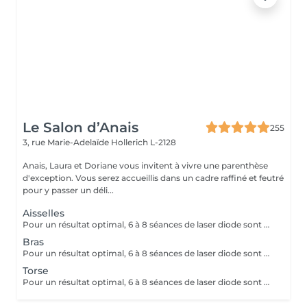
Le Salon d’Anais
255
3, rue Marie-Adelaïde
Hollerich L-2128
Anais, Laura et Doriane vous invitent à vivre une parenthèse
d'exception. Vous serez accueillis dans un cadre raffiné et feutré
pour y passer un déli...
Aisselles
Pour un résultat optimal, 6 à 8 séances de laser diode sont généralement recommandées. En cas de pilosité plus dense, quelques séances supplémentaires peuvent être nécessaires. Recommandations avant chaque séance : Pas de cosmétiques ni de déodorant le jour même de la séance ! - Raser la zone concernée 24h à 48h avant le rendez-vous - Ne pas utiliser de cire, d'épilateur électrique ou de pince à épiler durant les 6 semaines précédant le début du traitement (le rasoir ou les ciseaux restent autorisés) En fin de traitement, 5 à 10 % des poils peuvent subsister. Ceux-ci seront éliminés lors des séances d'entretien, à raison de 1 à 2 fois par an. Le laser traite tous les types de peau, de la plus claire à la plus foncée, ainsi que la majorité des types de poils, à l'exception des poils blancs, qui ne contiennent pas de mélanine.
Bras
Pour un résultat optimal, 6 à 8 séances de laser diode sont généralement recommandées. En cas de pilosité plus dense, quelques séances supplémentaires peuvent être nécessaires. Recommandations avant chaque séance : Pas de cosmétiques ni de déodorant le jour même de la séance ! - Raser la zone concernée 24h à 48h avant le rendez-vous - Ne pas utiliser de cire, d'épilateur électrique ou de pince à épiler durant les 6 semaines précédant le début du traitement (le rasoir ou les ciseaux restent autorisés) En fin de traitement, 5 à 10 % des poils peuvent subsister. Ceux-ci seront éliminés lors des séances d'entretien, à raison de 1 à 2 fois par an. Le laser traite tous les types de peau, de la plus claire à la plus foncée, ainsi que la majorité des types de poils, à l'exception des poils blancs, qui ne contiennent pas de mélanine.
Torse
Pour un résultat optimal, 6 à 8 séances de laser diode sont généralement recommandées. En cas de pilosité plus dense, quelques séances supplémentaires peuvent être nécessaires. Recommandations avant chaque séance : - Raser la zone concernée 24h à 48h avant le rendez-vous - Ne pas utiliser de cire, d'épilateur électrique ou de pince à épiler durant les 6 semaines précédant le début du traitement (le rasoir ou les ciseaux restent autorisés) En fin de traitement, 5 à 10 % des poils peuvent subsister. Ceux-ci seront éliminés lors des séances d'entretien, à raison de 1 à 2 fois par an. Le laser traite tous les types de peau, de la plus claire à la plus foncée, ainsi que la majorité des types de poils, à l'exception des poils blancs, qui ne contiennent pas de mélanine.