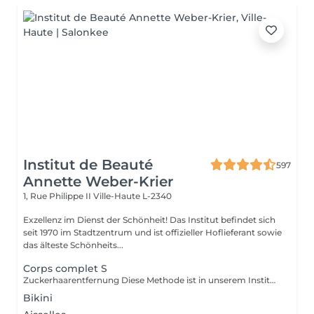
Institut de Beauté
597
Annette Weber-Krier
1, Rue Philippe II
Ville-Haute L-2340
Exzellenz im Dienst der Schönheit! Das Institut befindet sich
seit 1970 im Stadtzentrum und ist offizieller Hoflieferant sowie
das älteste Schönheits...
Corps complet S
Zuckerhaarentfernung Diese Methode ist in unserem Institut sehr beliebt geworden. Die Zuckerpaste ist 100% natürlich. Sie basiert auf tausendjährigen Rezepten aus dem Nahen Osten und enthält ausschließlich Wasser und Zucker ohne chemische, aromatische oder färbende Substanzen. Die Paste ist hypoallergen und verursacht keine Hautreizungen. Sie gilt für alle Bereiche. Die Paste wird in das Follikel massiert, umhüllt die Haare, umgibt sie und schmiert sie. Die Extraktion erfolgt in natürlicher Haarwuchsrichtung. Es gibt keine gebrochenen Haare mehr im Follikel. Diese Technik verursacht keine Rötung oder Reizung der Haut. Ein nicht zu vernachlässigender Vorteil ist die Tatsache, dass Sie keine bestimmte Haarlänge haben müssen, da der Zucker anders als beim Wachs sehr kurze Haare effektiv entfernt. Wir empfehlen diese Methode auch Teenagern beim ersten Depilieren und bei Menschen, die eine vollständige Körperhaarentfernung wünschen, da sie viel weniger schmerzhaft ist als Wachsen.
Bikini