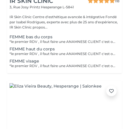
IR SKIN CLINIC
118
3, Rue Josy Printz
Hesperange L-5841
IR Skin Clinic Centre d'esthétique avancée & intégrative Fondé
par Isabel Rodrigues, experte avec plus de 25 ans d'expérience,
IR Skin Clinic propos...
FEMME bas du corps
*le premier RDV , il faut faire une ANAMNESE CLIENT c'est obligatoire .Le DEFINITIVE +2 permet d'éliminer durablement la repousse des polis. résultat optimale, un traitement pour tout phototype (I-VI) et toute épaisseur de poil .épilation permanente , professionnelle et indolore. Un laser professionnel à diode avec 3longeur d'onde 755nm+808nm+1064nm , 4 générations de laser diode .
FEMME haut du corps
*le premier RDV , il faut faire une ANAMNESE CLIENT c'est obligatoire .Le DEFINITIVE +2 permet d'éliminer durablement la repousse des polis. résultat optimale, un traitement pour tout phototype (I-VI) et toute épaisseur de poil .épilation permanente , professionnelle et indolore. Un laser professionnel à diode avec 3longeur d'onde 755nm+808nm+1064nm , 4 générations de laser diode .
FEMME visage
*le premier RDV , il faut faire une ANAMNESE CLIENT c'est obligatoire .Le DEFINITIVE +2 permet d'éliminer durablement la repousse des polis. résultat optimale, un traitement pour tout phototype (I-VI) et toute épaisseur de poil .épilation permanente , professionnelle et indolore. Un laser professionnel à diode avec 3longeur d'onde 755nm+808nm+1064nm , 4 générations de laser diode .