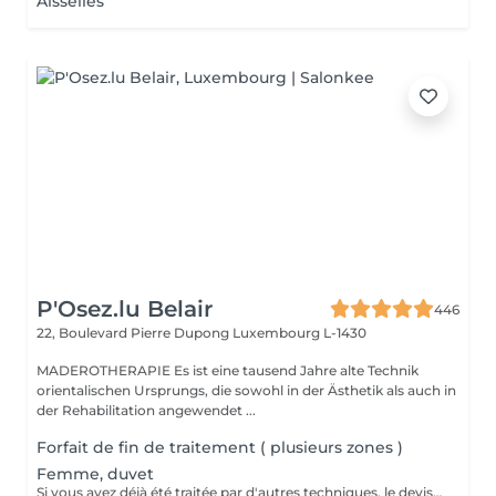
Aisselles
P'Osez.lu Belair
446
22, Boulevard Pierre Dupong
Luxembourg L-1430
MADEROTHERAPIE Es ist eine tausend Jahre alte Technik
orientalischen Ursprungs, die sowohl in der Ästhetik als auch in
der Rehabilitation angewendet ...
Forfait de fin de traitement ( plusieurs zones )
Femme, duvet
Si vous avez déjà été traitée par d'autres techniques, le devis devra être adapté à votre situation. (75 par quart d'heure)