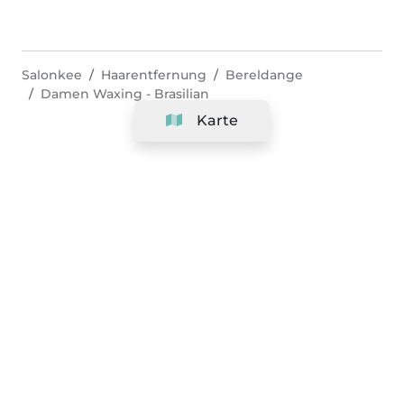
Salonkee
Haarentfernung
Bereldange
Damen Waxing - Brasilian
Karte
Unternehmen
Support
Team
&
Jobs
Ihr Geschäft hinzufügen
Rechtlich