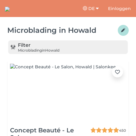
DE
Einloggen
Microblading
in
Howald
Filter
Microblading
in
Howald
Concept Beauté - Le
450