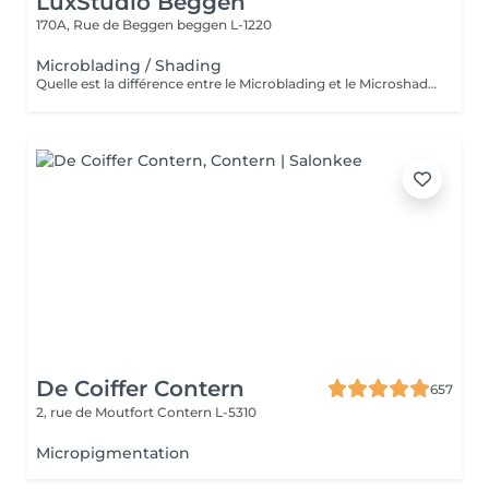
LuxStudio Beggen
170A, Rue de Beggen
beggen L-1220
Microblading / Shading
Quelle est la différence entre le Microblading et le Microshading ? Le Microblading est une technique manuelle de maquillage semi-permanent qui imite parfaitement des poils fins et naturels. Idéal pour combler des zones clairsemées ou redessiner la ligne des sourcils tout en conservant un aspect très naturel. Effet « poil à poil ». Le Microshading, en revanche, utilise une technique de pigmentation par pointillé, similaire à un effet d'ombre ou de dégradé maquillé. Il donne un aspect plus doux, poudré et sophistiqué, idéal pour celles qui aiment un effet maquillage subtil mais structuré. Effet « ombré » ou « poudré ». Quelle technique choisir ? Microblading : pour un effet naturel, sourcils peu fournis ou très fins. Microshading : pour un look maquillé, des sourcils plus nets et définis. Technique mixte (combinée) : les deux techniques sont parfois associées pour un résultat sur mesure, avec poils à l'avant et ombrage à la queue du sourcil. Une consultation personnalisée est toujours recommandée pour déterminer la technique la plus adaptée à votre peau, à vos attentes et à votre style. Souhaitez-vous aussi que eu traduza em português ou adaptar para o público do Lux Studio?
De Coiffer Contern
657
2, rue de Moutfort
Contern L-5310
Micropigmentation