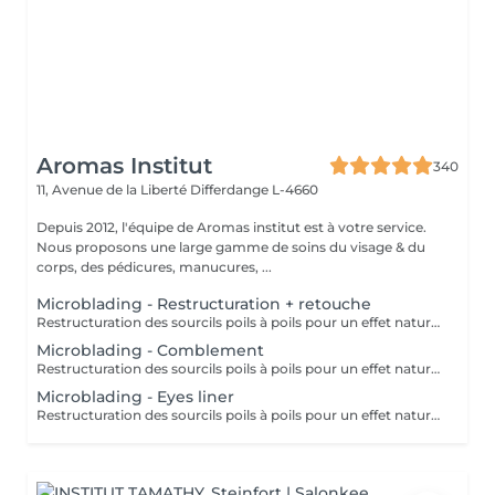
Aromas Institut
340
11, Avenue de la Liberté
Differdange L-4660
Depuis 2012, l'équipe de Aromas institut est à votre service.
Nous proposons une large gamme de soins du visage & du
corps, des pédicures, manucures, ...
Microblading - Restructuration + retouche
Restructuration des sourcils poils à poils pour un effet naturel. Utilisation de pigment d'origine naturel & Bio. Nous vous prions de bien vouloir respecter votre rendez-vous. En prenant rendez-vous, vous occupez une place, dont une autre personne aurait éventuellement besoin. Tout rendez-vous non annulé 24h en avance, est susceptible d'être facturé. (Si vous ne pouvez pas vous présenter à votre RDV, proposez-le éventuellement à un proche ou à un ami) Toute l'équipe de Aromas Institut vous remercie pour votre respect et votre compréhension.
Microblading - Comblement
Restructuration des sourcils poils à poils pour un effet naturel. Utilisation de pigment d'origine naturel & Bio. Nous vous prions de bien vouloir respecter votre rendez-vous. En prenant rendez-vous, vous occupez une place, dont une autre personne aurait éventuellement besoin. Tout rendez-vous non annulé 24h en avance, est susceptible d'être facturé. (Si vous ne pouvez pas vous présenter à votre RDV, proposez-le éventuellement à un proche ou à un ami) Toute l'équipe de Aromas Institut vous remercie pour votre respect et votre compréhension.
Microblading - Eyes liner
Restructuration des sourcils poils à poils pour un effet naturel. Utilisation de pigment d'origine naturel & Bio. Nous vous prions de bien vouloir respecter votre rendez-vous. En prenant rendez-vous, vous occupez une place, dont une autre personne aurait éventuellement besoin. Tout rendez-vous non annulé 24h en avance, est susceptible d'être facturé. (Si vous ne pouvez pas vous présenter à votre RDV, proposez-le éventuellement à un proche ou à un ami) Toute l'équipe de Aromas Institut vous remercie pour votre respect et votre compréhension.