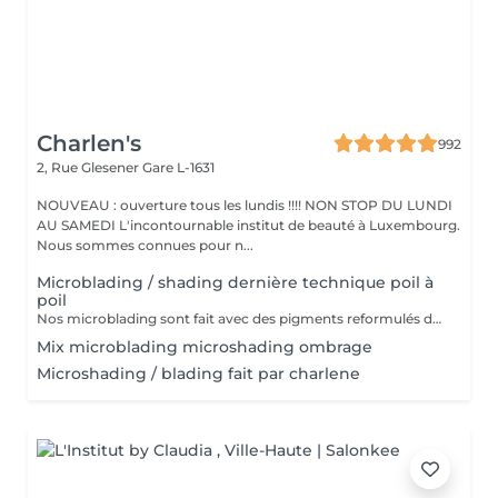
Charlen's
992
2, Rue Glesener
Gare L-1631
NOUVEAU : ouverture tous les lundis !!!! NON STOP DU LUNDI
AU SAMEDI L'incontournable institut de beauté à Luxembourg.
Nous sommes connues pour n...
Microblading / shading dernière technique poil à
poil
Nos microblading sont fait avec des pigments reformulés depuis la loi du 4 janvier 2022 faites nous confiance nous travaillons avec les meilleures marques sur le marché ne vous inquiétez pas pour la couleur et technique on regardera ensemble sur place :) l'épilation au fil est incluse
Mix microblading microshading ombrage
Microshading / blading fait par charlene