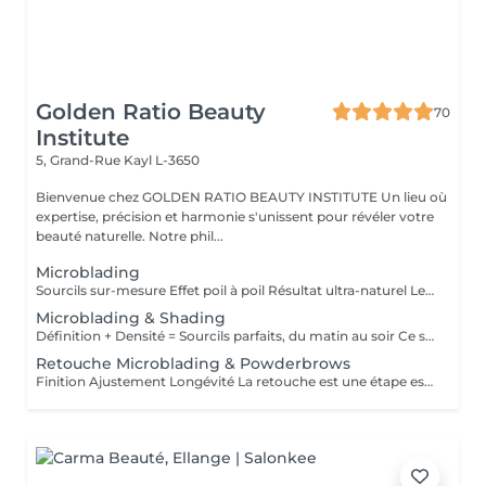
Golden Ratio Beauty
70
Institute
5, Grand-Rue
Kayl L-3650
Bienvenue chez GOLDEN RATIO BEAUTY INSTITUTE Un lieu où
expertise, précision et harmonie s'unissent pour révéler votre
beauté naturelle. Notre phil...
Microblading
Sourcils sur-mesure Effet poil à poil Résultat ultra-naturel Le microblading est une technique de maquillage semi-permanent qui permet de redessiner les sourcils de façon précise et naturelle, en imitant parfaitement l'aspect du poil. À l'aide d'une fine lame composée de micro-aiguilles, des pigments sont implantés manuellement dans la couche superficielle de la peau. Ce soin est idéal pour : restructurer une ligne clairsemée, corriger une asymétrie, gagner du temps au quotidien, sublimer le regard sans maquillage. Résultat : des sourcils harmonieux, élégants et adaptés à la morphologie de votre visage invisiblement travaillés, visiblement magnifiques. La tenue varie de 9 à 18 mois selon le type de peau, le mode de vie et l'entretien.
Microblading & Shading
Définition + Densité = Sourcils parfaits, du matin au soir Ce soin combine deux techniques complémentaires pour un résultat à la fois structuré, doux et sophistiqué : Le microblading (effet poil à poil) recrée chaque poil avec une extrême précision pour redessiner et restructurer la ligne naturelle du sourcil. Le shading (ombrage en dégradé) ajoute de la densité et un effet maquillé très subtil, comme un léger poudré. Cette combinaison est idéale pour les sourcils clairsemés, asymétriques ou manquant de définition, et convient à tous les types de peau, y compris les peaux grasses. Résultat : des sourcils naturels à la base, plus intenses vers la queue, avec un effet make-up no make-up longue durée. Tenue : 12 à 24 mois selon le type de peau et l'entretien.
Retouche Microblading & Powderbrows
Finition Ajustement Longévité La retouche est une étape essentielle pour parfaire le résultat initial du microblading ou des powder brows. Elle permet de : ajuster la forme ou l'intensité, renforcer la couleur, corriger les éventuelles irrégularités liées à la cicatrisation, prolonger la tenue du maquillage semi-permanent. Première retouche recommandée 4 à 8 semaines après la première séance. Ensuite, des retouches annuelles sont conseillées pour entretenir la couleur et la netteté du tracé. Résultat : des sourcils toujours frais, nets et parfaitement définis, sur le long terme. Ce tarif s'applique uniquement aux microbladings & Powderbrows réalisés par notre artiste.