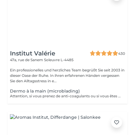
Institut Valérie
430
47a, rue de Sanem
Soleuvre L-4485
Ein professionelles und herzliches Team begrüßt Sie seit 2003 in
dieser Oase der Ruhe. In ihren erfahrenen Händen vergessen
Sie den Alltagsstress in e...
Dermo à la main (microblading)
Attention, si vous prenez de anti-coagulants ou si vous êtes diabétiques, veuillez d'abord nous consulter par téléphone avant de prendre rendez-vous!! Redessine vos sourcils avec des pigments naturels qui tiennent entre 10 et 12 mois il est conseillé de le faire uniquement dans les périodes non ensoleillées et 5-6 semaines avant un départ en vacances afin que la tenue soit au maximum!