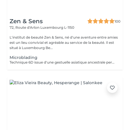
Zen & Sens
100
72, Route d'Arlon
Luxembourg L-1150
L'institut de beauté Zen & Sens, né d'une aventure entre amies
est un lieu convivial et agréable au service de la beauté. Il est
situé à Luxembourg Be...
Microblading
Technique 6D issue d'une gestuelle asiatique ancestrale permettant de restructurer vos sourcils pour un résultat poil à poil plus vrai que nature Prenez rendez vous avec notre experte pour conseils et devis personnalisés.