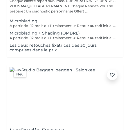
Chaque cliente repart sublimée. PRÉPARATION DE RENDEZ-
VOUS MAQUILLAGE PERMANENT Chaque Rendez-Vous se
prépare : Un diagnostic personnalisé Offert ...
Microblading
À partir de : 12 mois du 1" traitement -> Retour au tarif initial (à voir avec l'artiste selon chaque cas). Chaque cliente repart sublimée: La micropigmentation Microblading des sourcils est une technique innovante qui permet de recréer des sourcils naturels et réalistes. Nos experts artistiques utilisent des pigments spéciaux pour créer subtilement des poils pour les sourcils, et des micro-points pour les sourcils en MicroShading, donnant l'illusion de vrais poils ou d'un effet de couleur harmonieuse pour les sourcils avec la technique du MicroShading poudré. Ces méthodes révolutionnaires sont non invasives et offre des résultats impressionnants. Découvrez la micropigmentation des sourcils Microblading à Luxembourg-gare avec Diana.
Microblading + Shading (OMBRE)
A partir de : 12 mois du 1" traitement -> Retour au tarif initial (à voir avec l'artiste selon chaque cas). Chaque cliente repart sublimée: La micropigmentation des sourcils est une technique innovante qui permet de recréer des sourcils naturels et réalistes. Nos experts artistiques utilisent des pigments spéciaux pour créer subtilement des poils et des micro-points combinés, donnant l'illusion de vrais poils et d'un effet de couleur harmonieuse pour les sourcils avec la technique combinée du Microblading et MicroShading poudré. Ces méthodes révolutionnaires sont non invasives et offre des résultats impressionnants. Découvrez la micropigmentation des sourcils combinés Microblading-Shading à Luxembourg-gare avec Diana.
Les deux retouches fixatrices des 30 jours
comprises dans le prix
Neu