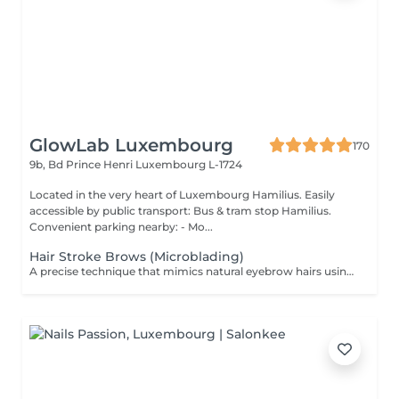
GlowLab Luxembourg
170
9b, Bd Prince Henri
Luxembourg L-1724
Located in the very heart of Luxembourg Hamilius. Easily
accessible by public transport: Bus & tram stop Hamilius.
Convenient parking nearby: - Mo...
Hair Stroke Brows (Microblading)
A precise technique that mimics natural eyebrow hairs using fine strokes for a soft, realistic finish. Ideal for filling gaps, correcting shape, and creating natural density. DURATION & MAINTENANCE: - Results last approximately 8-18 months - A Touch-Up Session is required after 4-6 weeks - Annual refresh is recommended BENEFITS: - Natural hair-like effect - Improved density - Enhanced symmetry - Realistic finish INDICATIONS: - Gaps in brows - Thin or uneven brows - Desire for natural enhancement CONTRAINDICATIONS: - Pregnancy and breastfeeding - Active skin conditions - Open wounds - Oily skin (relative) POST-CARE: - Keep the area dry during healing - Avoid touching or scratching - Use healing products as recommended - Avoid sun and heat