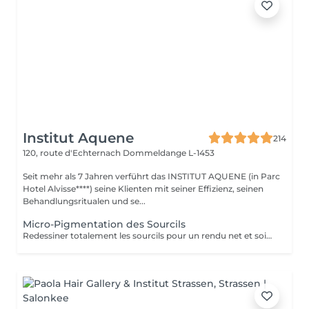
Institut Aquene
214
120, route d'Echternach
Dommeldange L-1453
Seit mehr als 7 Jahren verführt das INSTITUT AQUENE (in Parc
Hotel Alvisse****) seine Klienten mit seiner Effizienz, seinen
Behandlungsritualen und se...
Micro-Pigmentation des Sourcils
Redessiner totalement les sourcils pour un rendu net et soigné, cela devient simple avec la micro-pigmentation. Tous les sourcils, qu'ils soient clairsemés, trop courts, trop long ou inexistants trouvent leur courbe parfaite. Les sourcils sont un élément majeur de nos expressions. La micro-pigmentation vous permet de jouir de la forme adéquate pour sublimer vos sourcils.