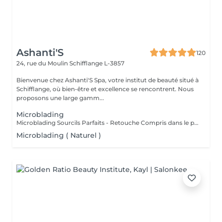
Ashanti'S
120
24, rue du Moulin
Schifflange L-3857
Bienvenue chez Ashanti'S Spa, votre institut de beauté situé à
Schifflange, où bien-être et excellence se rencontrent. Nous
proposons une large gamm...
Microblading
Microblading Sourcils Parfaits - Retouche Compris dans le prix. Un sourcil dessiné avec précision poil à poil, pour un résultat ultra-naturel qui sublime votre regard. Chaque prestation est personnalisée selon la forme de votre visage, votre style et vos envies, pour un effet harmonieux et élégant. Bienfaits : Sourcils pleins et parfaitement dessinés Résultat naturel, comme vos vrais poils Gain de temps au quotidien : fini le maquillage des sourcils Retouche possible pour un effet durable Résultat : un regard sublimé, structuré et naturel, qui attire tous les regards Sur rendez-vous !
Microblading ( Naturel )