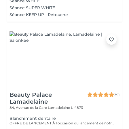
Séance WHITE
Séance SUPER WHITE
Séance KEEP UP - Retouche
Beauty Palace
391
Lamadelaine
84, Avenue de la Gare
Lamadelaine L-4873
Blanchiment dentaire
OFFRE DE LANCEMENT À l'occasion du lancement de notre nouveau blanchiment dentaire professionnel, profitez d'un tarif préférentiel à 120 € au lieu de 149 €. Offre valable pour une durée limitée. Résultat visible dès la première séance Soin indolore et respectueux de l'émail Offre non cumulable valable pendant la période de lancement.