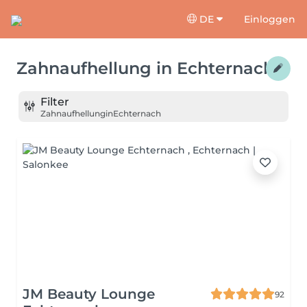
DE
Einloggen
Zahnaufhellung
in
Echternach
Filter
Zahnaufhellung
in
Echternach
JM Beauty Lounge
92