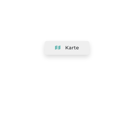
Karte
Unternehmen
Support
Team
&
Jobs
Ihr Geschäft hinzufügen
Rechtlich