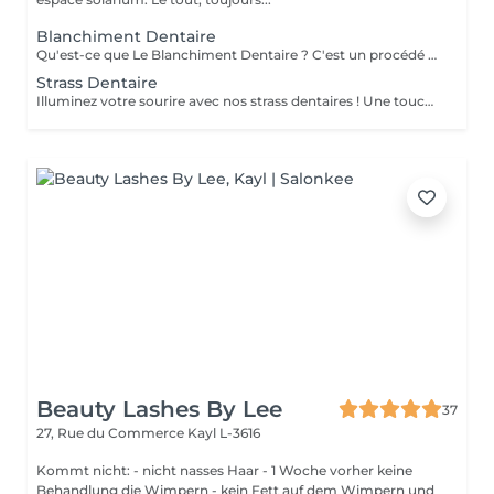
Blanchiment Dentaire
Qu'est-ce que Le Blanchiment Dentaire ? C'est un procédé qui utilise un gel blanchissant activé par une lumière avec une fréquence spécifique. Celui-ci agit sur l'émail et la dentine des dents sans affecter la structure de la dent. Le blanchiment dentaire est sûr, efficace et rapide. Pourquoi vos dents se colorent-elles ? Pour de nombreuses raisons. Les plus communes sont l'âge, la consommation de produits qui colorent les dents comme le café, le thé, les sodas, le tabac, etc. ou à cause d'un traumatisme. Pendant la période de croissance des dents, une prise régulière de tétracycline et d'autres antibiotiques peuvent également être à la base de ces décolorations. Est-ce sans danger ? La sécurité et l'efficacité du produit sont bien établies. Le produit est utilisé en toute sécurité depuis plusieurs années pour le traitement des gencives et des tissus mous. On évite l'utilisation chez les femmes enceintes ou qui allaitent. L'usage du tabac est contre-indiqué pendant le traitement de blanchiment. Certains patients éprouvent une augmentation temporaire de la sensibilité au froid pendant le traitement. Ces symptômes disparaissent entre 1 à 3 jours après la fin du traitement. Un blanchiment dentaire est-il efficace ? Oui. Le blanchiment dentaire permet d'enlever la plupart des tâches et des colorations causées par les aliments, le tabac, un traitement de canal ou le vieillissement naturel des dents. Une étude a démontré que l'utilisation de la lampe augmente l'efficacité du gel
Strass Dentaire
Illuminez votre sourire avec nos strass dentaires ! Une touche d'éclat pour une allure unique et tendance. Contactez-nous pour briller de mille feux !"
Beauty Lashes By Lee
37
27, Rue du Commerce
Kayl L-3616
Kommt nicht: - nicht nasses Haar - 1 Woche vorher keine
Behandlung die Wimpern - kein Fett auf dem Wimpern und