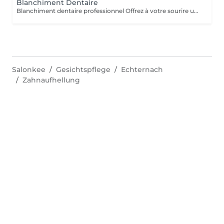
Blanchiment Dentaire
Blanchiment dentaire professionnel Offrez à votre sourire un véritable coup d'éclat grâce à notre blanchiment dentaire professionnel, réalisé avec des produits de qualité et dans le respect total de l'émail. Ce soin permet d'éclaircir la teinte des dents en douceur, d'atténuer les taches liées au café, thé, tabac ou au temps, et de retrouver un sourire plus lumineux dès la première séance. - Résultats visibles rapidement - Soin indolore et non invasif - Respect de l'émail et des gencives - Convient aux femmes et aux hommes La séance se déroule dans un cadre calme et relaxant, sous la supervision d'une professionnelle formée, avec l'application d'un gel protecteur pour assurer confort et sécurité tout au long du soin. Pour un résultat optimal, plusieurs séances peuvent être recommandées selon la teinte initiale des dents.
Salonkee
Gesichtspflege
Echternach
Zahnaufhellung