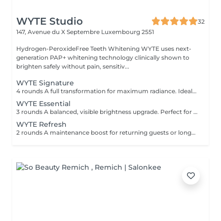
WYTE Studio
32
147, Avenue du X Septembre
Luxembourg 2551
Hydrogen-PeroxideFree Teeth Whitening WYTE uses next-
generation PAP+ whitening technology clinically shown to
brighten safely without pain, sensitiv...
WYTE Signature
4 rounds A full transformation for maximum radiance. Ideal for first-time guests seeking the brightest natural result. 100% satisfaction or money back no-questions asked guarantee*
WYTE Essential
3 rounds A balanced, visible brightness upgrade. Perfect for your first whitening journey.
WYTE Refresh
2 rounds A maintenance boost for returning guests or long-term brilliance seekers, uniquely for returning clients, after your first session.