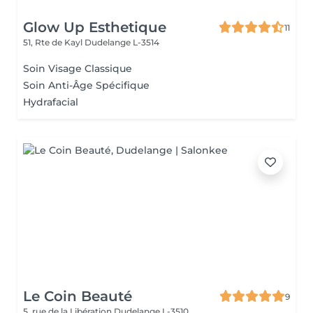
Glow Up Esthetique
11
51, Rte de Kayl
Dudelange L-3514
Soin Visage Classique
Soin Anti-Âge Spécifique
Hydrafacial
Le Coin Beauté
9
5, rue de la Libération
Dudelange L-3510