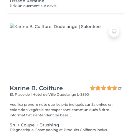
Lissage Keratine
Prix uniquement sur devis.
Karine B. Coiffure
101
13, Place de l'Hotel de Ville
Dudelange L-3590
Veuillez prendre note que les prix indiqués sur Salonkee en
coloration végétale marcapar sont communiqués à titre
informatif et s'entendent de base. ...
Sh. + Coupe + Brushing
Diagnostique, Shampooing et Produits Coiffants inclus