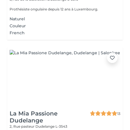
Prothésiste ongulaire depuis 12 ans à Luxembourg.
Naturel
Couleur
French
La Mia Passione
13
Dudelange
2, Rue pasteur
Dudelange L-3543