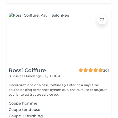
Rossi Coiffure
204
8, Rue de Dudelange
Kayl L-3631
Découvrez le salon Rossi Coiffure By Caterina à Kayl. Une
équipe de cinq personnes dynamique, chaleureuse et toujours
souriante est à votre service po...
Coupe homme
Coupe tendeuse
Coupe + Brushing