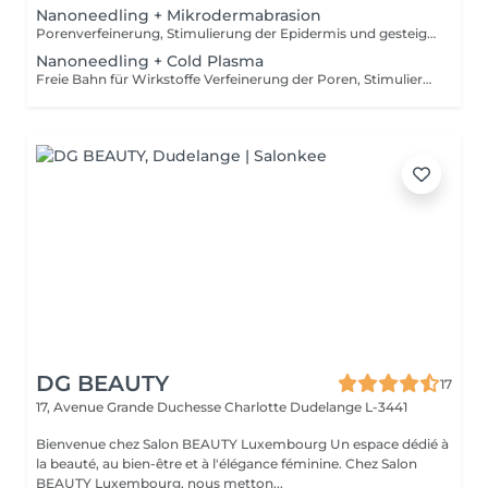
Nanoneedling + Mikrodermabrasion
Porenverfeinerung, Stimulierung der Epidermis und gesteigerte Wirkstoffpenetration um bis zu 97 % mit Sofort Effekt und langanhaltender Wirkung. Individuell auf jeden Hauttyp abgestimmt, besteht Nanoneedling nicht aus einer Nadel, sondern ähnelt eher einem Stempel. Dazu wird abgestorbenes Zellmaterial durch den Diamantschleifer der Mikrodermabrasion abgetragen, somit ist die Haut aufnahmefähiger und Porenrein. -Optimale Vorbereitung der Haut - Verbesserung von Trockenheitsfältchen ,Mimikfalten und Elastizität - Reduzierung von Augenschatten und Pigmentflecken - Verfeinerung der Poren, Verbesserung von Hautunreinheiten, Stimulierung der Epidermis -Optimierung des Hautbildes -Anregung der Zellneubildung
Nanoneedling + Cold Plasma
Freie Bahn für Wirkstoffe Verfeinerung der Poren, Stimulierung der Epidermis und gesteigerte Wirkstoffpenetration um bis zu 97 % mit Sofort Effekt und langanhaltender Wirkung. Individuell auf jeden Hauttyp abgestimmt, besteht Nanoneedling nicht aus einer Nadel, sondern ähnlich eines Stempels. Cold Plasma verstärkt die Behandlung indem es individuell für jeden Hauttyp ( Normal, Trocken, Fettig ,Mischhaut) und Hautzustand (Unreinheiten, Akne, Entzündete Gefäßlabile Haut wie Couperose oder Rosacea, Elastizitätsverlust..)einsetzbar ist. - Verbesserung von Trockenheitsfältchen und Elastizität - Reduzierung von Augenschatten und Pigmentflecken - Verfeinerung der Poren, Verbesserung von Hautunreinheiten, Stimulierung der Epidermis - Absolut schmerzfrei, für alle Hauttypen, ohne Nebenwirkungen! -99,9% Bakterien und Keimabtötend, vollständige Reinigung der Haut -Beschleunigung der Wundheilung, Zellmigration und Teilung -Sauerstoffanreicherung, Gefäßstärkend und Förderung der Mikrozirkulation -Hautverjüngung
DG BEAUTY
17
17, Avenue Grande Duchesse Charlotte
Dudelange L-3441
Bienvenue chez Salon BEAUTY Luxembourg Un espace dédié à
la beauté, au bien-être et à l'élégance féminine. Chez Salon
BEAUTY Luxembourg, nous metton...