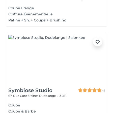
Coupe Frange
Coiffure Événementielle
Patine + Sh. + Coupe + Brushing
Symbiose Studio
41
67, Rue Gare-Usines
Dudelange L-3481
Coupe
Coupe & Barbe