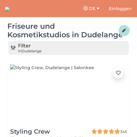
DE
Einloggen
Friseure und
Kosmetikstudios
in
Dudelange
Filter
in
Dudelange
Styling Crew
345