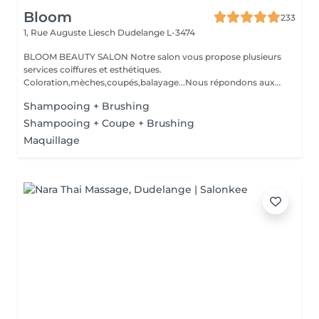
Bloom
233
1, Rue Auguste Liesch
Dudelange L-3474
BLOOM BEAUTY SALON Notre salon vous propose plusieurs
services coiffures et esthétiques.
Coloration,mèches,coupés,balayage...Nous répondons aux
beso...
Shampooing + Brushing
Shampooing + Coupe + Brushing
Maquillage