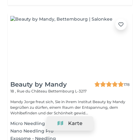
Beauty by Mandy
178
18 , Rue du Château
Bettembourg L-3217
Mandy Jorge freut sich, Sie in ihrem Institut Beauty by Mandy
begrüßen zu dürfen, einem Raum der Entspannung, dem
Wohlbefinden und der Schönheit gewid...
Karte
Micro Needling Pro
Nano Needling Pro
Exosome - Needling