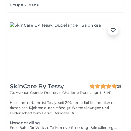
Coupe - 18ans
SkinCare By Tessy
28
70, Avenue Grande-Duchesse Charlotte
Dudelange L-3441
Hallo, mein Name ist Tessy, seit 20Jahren dipl.Kosmetikerin,
davon seit 10jahren durch ständige Weiterbildungen und
Leidenschaft zum Beruf ,Dermazeuti...
Nanoneedling
Freie Bahn für Wirkstoffe Porenverfeinerung , Stimulierung der Epidermis und gesteigerte Wirkstoffpenetration um bis zu 97 % mit Sofort Effekt und langanhaltender Wirkung. Individuell auf jeden Hauttyp abgestimmt, besteht Nanoneedling nicht aus einer Nadel, sondern ähnlich eines Stempels. - Verbesserung von Trockenheitsfältchen und Elastizität - Reduzierung von Augenschatten und Pigmentflecken - Verfeinerung der Poren, Verbesserung von Hautunreinheiten, Stimulierung der Epidermis - Absolut schmerzfrei, für alle Hauttypen, ohne Nebenwirkungen!