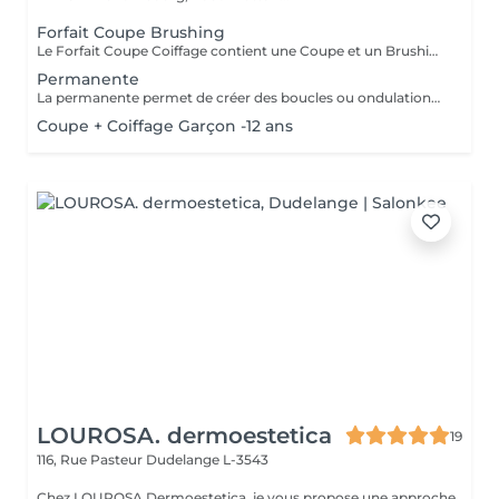
Forfait Coupe Brushing
Le Forfait Coupe Coiffage contient une Coupe et un Brushing. Dépendant de l'épaisseur des cheveux le prix peut varier.
Permanente
La permanente permet de créer des boucles ou ondulations durables tout en apportant du volume et du mouvement aux cheveux. Après un diagnostic personnalisé, la technique est adaptée à votre type de cheveux et au résultat souhaité. Le résultat dure généralement 2 à 3 mois selon la nature du cheveu et l'entretien. Disponible pour cheveux courts, mi-longs et longs. Supplément possible pour cheveux très longs ou très épais. Veuillez prendre note que les prix indiqués sur Salonkee sont communiqués à titre informatif et s'entendent de base. Ces derniers sont susceptibles de varier selon le diagnostic réalisé à votre arrivée au salon et l'expertise du professionnel à qui vous confiez votre beauté. Dans tous les cas, un devis précis vous sera proposé et toutes réalisations de prestations seront effectuées avec votre accord. Un grand merci d'avance pour votre compréhension. Au plaisir de vous recevoir très vite.
Coupe + Coiffage Garçon -12 ans
LOUROSA. dermoestetica
19
116, Rue Pasteur
Dudelange L-3543
Chez LOUROSA Dermoestetica, je vous propose une approche