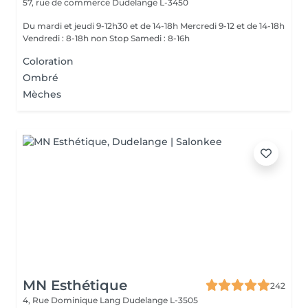
57, rue de commerce
Dudelange L-3450
Du mardi et jeudi 9-12h30 et de 14-18h Mercredi 9-12 et de 14-18h
Vendredi : 8-18h non Stop Samedi : 8-16h
Coloration
Ombré
Mèches
MN Esthétique
242
4, Rue Dominique Lang
Dudelange L-3505