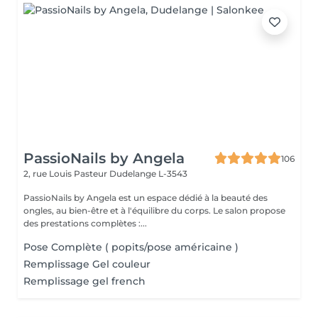
PassioNails by Angela
106
2, rue Louis Pasteur
Dudelange L-3543
PassioNails by Angela est un espace dédié à la beauté des
ongles, au bien-être et à l'équilibre du corps. Le salon propose
des prestations complètes :...
Pose Complète ( popits/pose américaine )
Remplissage Gel couleur
Remplissage gel french