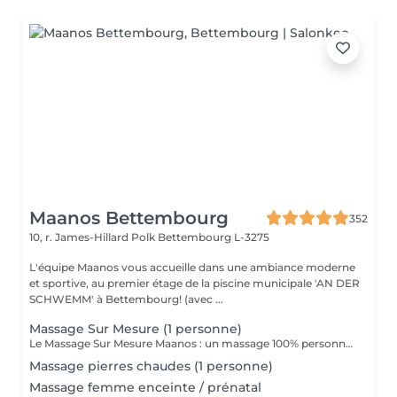
Maanos Bettembourg
352
10, r. James-Hillard Polk
Bettembourg L-3275
L'équipe Maanos vous accueille dans une ambiance moderne
et sportive, au premier étage de la piscine municipale 'AN DER
SCHWEMM' à Bettembourg! (avec ...
Massage Sur Mesure (1 personne)
Le Massage Sur Mesure Maanos : un massage 100% personnalisé en fonction de vos besoins et de vos envies !
Massage pierres chaudes (1 personne)
Massage femme enceinte / prénatal