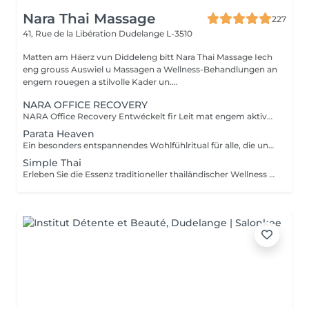
Nara Thai Massage
227
41, Rue de la Libération
Dudelange L-3510
Matten am Häerz vun Diddeleng bitt Nara Thai Massage Iech
eng grouss Auswiel u Massagen a Wellness-Behandlungen an
engem rouegen a stilvolle Kader un....
NARA OFFICE RECOVERY
NARA Office Recovery Entwéckelt fir Leit mat engem aktive Beruff, déi ënner Middegkeet duerch Bildschiermaarbecht, Verspanungen am Hals- a Schëllerberäich, midd Aen, Energiemangel oder alldeeglechem Stress leiden. Office Reset 30 Min. · 69 € Eng intensiv Express-Behandlung, déi Verspanungen am Uewerkierper léist an de Geescht berouegt ideal, wann Dir nëmme wéineg Zäit hutt. Enthält: Massage vum ieweschte Réck Hals- a Schëllermassage Akupressur-Kappmassage Geziilt Uwendung vu waarme Steng Ofkillend Jademask fir d'Aen Resultater: Méi entspaant Muskelen E méi liicht Gefill am Kapp Entspaant an erfrëscht Aen E méi rouege Geescht Ideal fir an der Mëttespaus oder no der Aarbecht. Office Reset Plus 45 Min. · 89 € Eng méi intensiv Behandlung vum Uewerkierper, ergänzt duerch eng entspaanend Foussmassage fir midd a schwéier Féiss. Enthält: Massage vum ieweschte Réck Hals- a Schëllermassage Akupressur-Kappmassage Entspanend Foussmassage Geziilt Uwendung vu waarme Steng Ofkillend Jademask fir d'Aen Resultater: Manner Verspanungen duerch laangt Sëtzen Erfrëscht Féiss a Been Nei Energie E méi entspaan de Kierper an e méi rouege Geescht Executive Recovery 75 Min. · 139 € Eist komplett Ritual vu Kapp bis Fouss, speziell entwéckelt fir ugesammelte Stress an déif kierperlech Middegkeet ze reduzéieren. Enthält: Intensiv Réckmassage Hals- a Schëllermassage Akupressur-Kappmassage Akupressur vun den Hänn Foussreflexologie Geziilt Uwendung vu waarme Steng Entspanung vun den Ae mat enger ofkillender Jademask Resultater: Déif Entspanung vun de Muskelen E méi liichten a revitaliséierte Kierper E méi rouege Geescht Nei Balance a Vitalitéit All eis Behandlunge gi mat biologeschem Kokosnossueleg a biologeschen Aromatherapie-Ueleger duerchgefouert. Si maachen d'Haut mëll, reduzéieren d'Muskelverspanungen a fërderen eng déif Entspanung.
Parata Heaven
Ein besonders entspannendes Wohlfühlritual für alle, die unter Stress, Verspannungen oder geistiger Erschöpfung leiden. Die Kombination aus einer 60-minütigen Indischen Kopf- & Schultermassage und einer 30-minütigen Office-Syndrom Rücken- & Schultermassage konzentriert sich auf Kopfhaut, Nacken, Schultern und oberen Rücken, um Spannungen zu lösen und ein Gefühl von Leichtigkeit und Wohlbefinden zu schaffen. Enthalten sind: Indische Kopf- & Schultermassage 60 Min. Office-Syndrom Rücken- & Schultermassage 30 Min.
Simple Thai
Erleben Sie die Essenz traditioneller thailändischer Wellness in einem harmonischen Wohlfühlritual. Entwickelt, um den Körper zu entspannen, muskuläre Verspannungen zu lösen, die Durchblutung zu fördern und ein lang anhaltendes Gefühl von Balance und Wohlbefinden zu schenken. Enthalten sind: Traditionelle Thai-Ölmassage 90 Min. Thai-Fußreflexzonenmassage 45 Min.