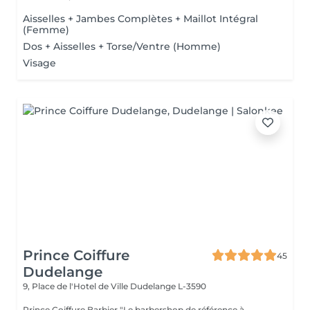
Aisselles + Jambes Complètes + Maillot Intégral
(Femme)
Dos + Aisselles + Torse/Ventre (Homme)
Visage
Prince Coiffure
45
Dudelange
9, Place de l'Hotel de Ville
Dudelange L-3590
Prince Coiffure Barbier "Le barbershop de référence à