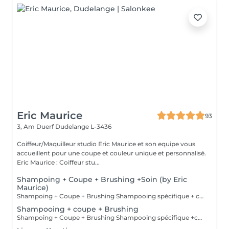
Eric Maurice
93
3, Am Duerf
Dudelange L-3436
Coiffeur/Maquilleur studio Eric Maurice et son equipe vous
accueillent pour une coupe et couleur unique et personnalisé.
Eric Maurice : Coiffeur stu...
Shampoing + Coupe + Brushing +Soin (by Eric
Maurice)
Shampoing + Coupe + Brushing Shampooing spécifique + conditionner offert
Shampooing + coupe + Brushing
Shampoing + Coupe + Brushing Shampooing spécifique +conditionner offert