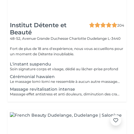
Institut Détente et
204
Beauté
48-52, Avenue Grande Duchesse Charlotte
Dudelange L-3440
Fort de plus de 18 ans d'expérience, nous vous accueillons pour
un moment de Détente inoubliable.
L'instant suspendu
Soin signature corps et visage, dédié au lâcher-prise profond
Cérémonial hawaïen
Le massage lomi-lomi ne ressemble à aucun autre massage. Fluide et profond, une véritable invitation au voyage paradisiaque
Massage revitalisation intense
Massage effet antistress et anti douleurs, diminution des crampes musculaires grâce à l'enveloppement magnésium qui suit le massage DOUCHE AFIN DE RINCER L'ENVELOPPEMENT