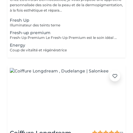
personnalisée des soins de la peau et de la dermopigmentation,
à la fois esthétique et répara...
Fresh Up
Illuminateur des teints terne
Fresh-up premium
Fresh-Up Premium Le Fresh-Up Premium est le soin idéal pour offrir à votre peau un véritable bain de vitamines et lui redonner instantanément tout son éclat. Grâce à un booster hautement concentré en vitamines, antioxydants et actifs hydratants, la peau est revitalisée en profondeur, intensément hydratée et protégée contre les agressions extérieures. Dès la fin du soin, le teint est plus lumineux, la peau est repulpée, fraîche et rayonnante, avec un véritable effet belle peau. Le soin parfait avant les vacances : il prépare la peau à l'exposition au soleil en optimisant son hydratation, en renforçant sa barrière cutanée et en lui apportant les nutriments essentiels pour mieux faire face aux agressions de l'été. Le soin idéal au retour des vacances : après le soleil, la chaleur, le sel de mer ou le chlore, il aide à réhydrater intensément la peau, à raviver son éclat et à atténuer les signes de fatigue et de déshydratation, tout en sublimant le bronzage. Les bienfaits : * Effet Glow immédiat * Teint frais, lumineux et uniforme * Hydratation intense et durable * Peau plus souple et repulpée * Action antioxydante pour lutter contre le stress oxydatif * Renforcement de la barrière cutanée * Convient à tous les types de peau Le Fresh-Up Premium est le soin incontournable de l'été pour conserver une peau éclatante, confortable et en pleine santé, avant comme après les vacances.
Energy
Coup de vitalité et régénératrice