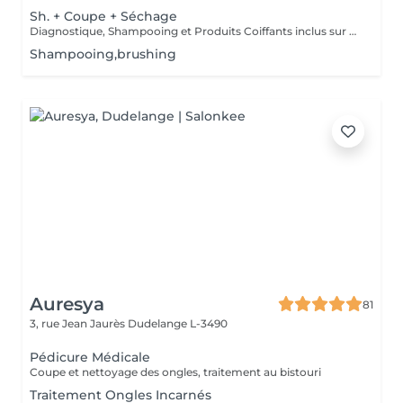
Sh. + Coupe + Séchage
Diagnostique, Shampooing et Produits Coiffants inclus sur cheveux courts
Shampooing,brushing
Auresya
81
3, rue Jean Jaurès
Dudelange L-3490
Pédicure Médicale
Coupe et nettoyage des ongles, traitement au bistouri
Traitement Ongles Incarnés