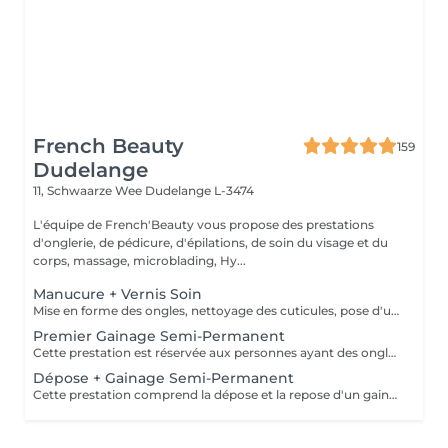
French Beauty
159
Dudelange
11, Schwaarze Wee
Dudelange L-3474
L'équipe de French'Beauty vous propose des prestations
d'onglerie, de pédicure, d'épilations, de soin du visage et du
corps, massage, microblading, Hy...
Manucure + Vernis Soin
Mise en forme des ongles, nettoyage des cuticules, pose d'une base de vernis SOIN et crème.
Premier Gainage Semi-Permanent
Cette prestation est réservée aux personnes ayant des ongles naturels, sans vernis semi-permanent ni gel. Le gainage consiste à renforcer votre ongle a l'aide d'une base. La manucure est comprise dans la prestation. Si vous désirez une décoration merci de le sélectionner.
Dépose + Gainage Semi-Permanent
Cette prestation comprend la dépose et la repose d'un gainage semi permanent ainsi que la manucure. Le gainage consiste à renforcer votre ongle a l'aide d'une base. Si vous désirez une décoration merci de le sélectionner. Si un ou plusieurs ongles sont cassés et que vous désirez le rallonger merci de le sélectionner en plus.