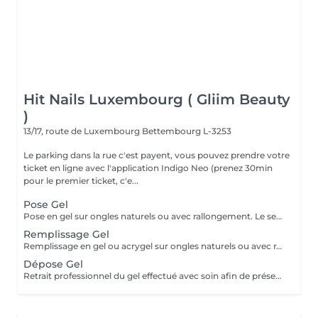
Hit Nails Luxembourg ( Gliim Beauty
)
13/17, route de Luxembourg
Bettembourg L-3253
Le parking dans la rue c'est payent, vous pouvez prendre votre
ticket en ligne avec l'application Indigo Neo (prenez 30min
pour le premier ticket, c'e...
Pose Gel
Pose en gel sur ongles naturels ou avec rallongement. Le service comprend la manucure russe, la construction complète en gel, l'architecture adaptée à l'ongle et une finition lisse et résistante.
Remplissage Gel
Remplissage en gel ou acrygel sur ongles naturels ou avec rallongement existant. Le service comprend la manucure russe, la correction de l'architecture, le renforcement de la structure en gel et une finition lisse, uniforme et résistante.
Dépose Gel
Retrait professionnel du gel effectué avec soin afin de préserver l'ongle naturel. Le service comprend la manucure russe, la mise en forme de l'ongle et une pose de vernis traditionnel transparent, pour une finition propre, soignée et naturelle.