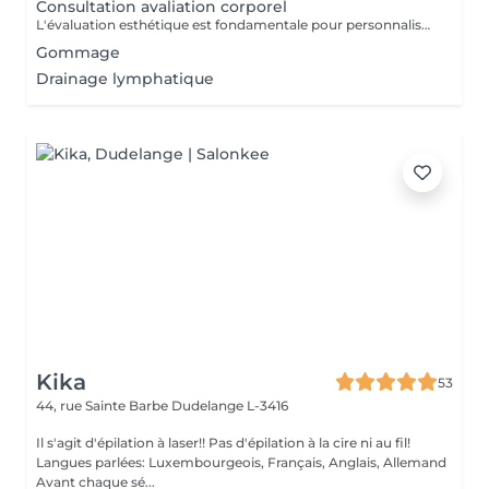
Consultation avaliation corporel
L'évaluation esthétique est fondamentale pour personnaliser les traitements, garantissant des résultats harmonieux et naturels, en accord avec les attentes du patient.
Gommage
Drainage lymphatique
Kika
53
44, rue Sainte Barbe
Dudelange L-3416
Il s'agit d'épilation à laser!! Pas d'épilation à la cire ni au fil!
Langues parlées: Luxembourgeois, Français, Anglais, Allemand
Avant chaque sé...