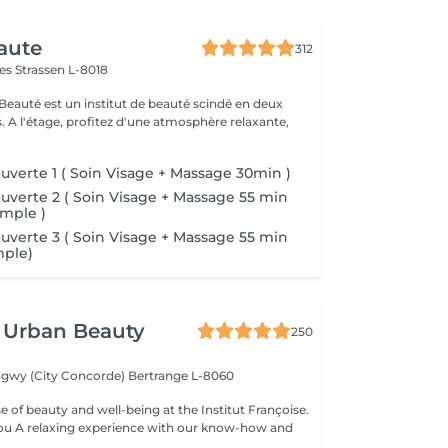
aute
312
mes
Strassen L-8018
 Beauté est un institut de beauté scindé en deux
xante,
verte 1 ( Soin Visage + Massage 30min )
verte 2 ( Soin Visage + Massage 55 min
mple )
verte 3 ( Soin Visage + Massage 55 min
mple)
 Urban Beauty
250
ngwy (City Concorde)
Bertrange L-8060
e of beauty and well-being at the Institut Françoise.
you A relaxing experience with our know-how and
.