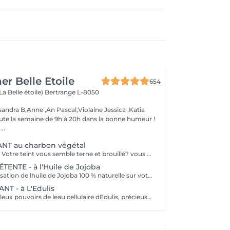
er Belle Etoile
654
La Belle étoile)
Bertrange L-8050
andra B,Anne ,An Pascal,Violaine Jessica ,Katia
oute la semaine de 9h à 20h dans la bonne humeur !
..
NT au charbon végétal
Fait peau neuve!! Votre teint vous semble terne et brouillé? vous ressentez le besoin de nettoyer votre peau ?.Ce soin nettoyant s'adresse à vous. Il permettra de traiter votre peau sans la décaper. Purifié et detoxifiie votre visage retrouve un teint unifié, frais et lumineux. Une vraie bouffée d'oxygène pour votre peau !! Idéal pour les peaux mixtes à Grasses
NTE - à l'Huile de Jojoba
Découvrez la sensation de lhuile de Jojoba 100 % naturelle sur votre peau. Nourrie, votre peau retrouve tout son confort. Libéré de ses tensions grâce aux mains habiles de notre esthéticienne, votre visage est détendu. Bénéfices : Nourrie, votre peau retrouve tout son confort.
T - à L'Edulis
Profitez des fabuleux pouvoirs de leau cellulaire dEdulis, précieuse source dhydratation continue. Après la brumisation du Sérum concentré en eau cellulaire, le Masque Crème ressourçant se transforme en une texture soyeuse qui fond sur votre peau sous le délicat modelage de notre esthéticienne. Bénéfices : Gorgée deau, votre peau retrouve douceur, souplesse et éclat. Retrouvez le confort dune peau hydratée en continu.