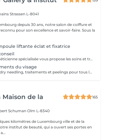
 Gallery & Institut
159
mains
Strassen L-8041
mbourg depuis 30 ans, notre salon de coiffure et
reconnu pour son excellence et savoir-faire. Sous la
.
poule liftante éclat et fixatrice
onseil
Gisèle, notre esthéticienne spécialisée vous propose les soins et traitements visage et corps. Sa grande expérience vous garantie des conseils de qualité pour choisir les soins adaptés à vos besoins. Pris en charge personnalisée. Confort et bien être assuré.
tements du visage
soins classiques, dry needling, traitements et peelings pour tous les problèmes de peau
a Maison de la
165
obert Schuman
Olm L-8340
ques kilomètres de Luxembourg ville et de la
notre institut de beauté, qui a ouvert ses portes en
 Une a...