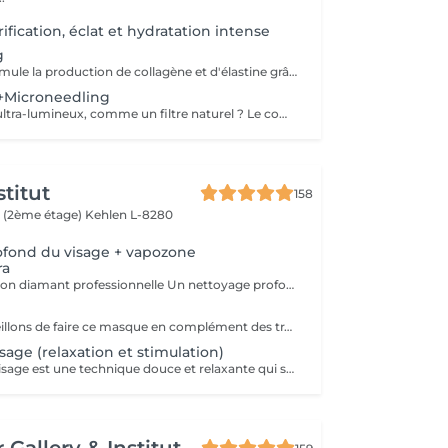
fication, éclat et hydratation intense
g
Ce traitement stimule la production de collagène et d'élastine grâce à de fines aiguilles, améliorant ainsi le teint, la fermeté et l'éclat de la peau. Son efficacité est décuplée lorsqu'il est associé à des substances régénératrices comme le PDRN , Les Cyto-Pep les Exosomes , qui favorisent la réparation tissulaire, l'hydratation et le renforcement de la peau. Même les jeunes de 20 à 30 ans peuvent bénéficier de ces traitements préventifs, appelés préjuvénition , pour conserver une peau ferme et élastique au fil du temps.
+Microneedling
Envie d'un teint ultra-lumineux, comme un filtre naturel ? Le combo nanopeeling + microneedling est la solution ! Ensemble, ils exfolient en douceur, boostent le collagène et révèlent une peau zéro défaut, ultra-éclatante. Découvrez une peau ultra-lisse, hydratée et prête à capter la lumière .Parce qu'une peau bien préparée, c'est la clé pour un glow irrésistible même sans filtre !
titut
158
 (2ème étage)
Kehlen L-8280
ofond du visage + vapozone
ra
Microdermabrasion diamant professionnelle Un nettoyage profond du visage grâce qui exfolient délicatement la couche superficielle de la peau, éliminant ainsi les cellules mortes et les impuretés. Ce processus est suivi d'une aspiration des particules exfoliées, garantissant une peau plus nette et plus éclatante. Pulvérisation de nano-chaleur : L'air chaud aide à ouvrir les pores, facilitant ainsi l'élimination des impuretés et optimisant l'absorption des soins appliqués par la suite. Recommandation : Nous conseillons d'appliquer un masque hydratant après ce traitement pour apaiser et nourrir la peau en profondeur. Idéal pour les adolescents souffrant d'acné, ce soin contribue à purifier la peau et à réduire les imperfections.
Nous vous conseillons de faire ce masque en complément des traitements visage.
age (relaxation et stimulation)
Le massage du visage est une technique douce et relaxante qui stimule la circulation sanguine, détend les muscles et améliore l'éclat de la peau.