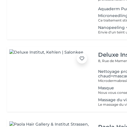
Aquaderm Puri
Microneedlin
Nanopeeling 
Deluxe Ins
8, Rue de Mamer
Nettoyage pr
chaud+masca
Masque
Massage du vis