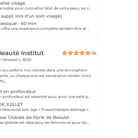
alisé visage
Une étape indispensable pour connaître l'état de votre peau, les zones à traiter et les habitudes de vie afin de proposer le soin le plus adapté ainsi qu'une bonne routine à domicile.
 suppl. lors d'un soin visage)
lassique - 60 min
Ce soin du visage offre une expérience complète de bien-être et de traitement de la peau, incluant un nettoyage en profondeur, une exfoliation douce, un massage relaxant de 20 minutes, ainsi qu'un masque thérapeutique soigneusement sélectionné en fonction des besoins spécifiques de votre peau. Nous vous proposons de choisir parmi nos marques de renom telles que Guinot, PCA Skin, Gémology et Thalgo, afin de personnaliser le soin.
eauté Institut
136
on
Strassen L-8010
s accueillons nos clientes dans une atmosphère
sante, ou chaque soin est pensé pour révéler votre
ri...
nt en profondeur
Soin nettoyant en profondeur est essentiel pour avoir une belle peau. Effets: - Améliore la capacité de balance et de régulation de la peau (hydratatiin, sebum) - Augmente l'oxygénation de la peau et les échanges cellulaire - Entretien la régénération cellulaire - Sensation de fraicheur RESULTAT: La peau est frache, nette et éclatant
E JUILLET
Un soin du visage Mesoeclat anti-âge + Pressothérapie drainage lymphatique corps
sse Globale de Perle de Beauté
Le soin La jeunesse globale est idéal pour les femmes et pour les hommes. Il s'agit de notre soin le plus populaire et le plus complet. Lès étapes de ce soin: 1) La consultation diagnostic 2) Le massage du dos 3) La préparation de la peau avec un massage drainage lymphatique. 4) Le nettoyage du visage par ultrason 5) La Radiofréquence régénérante 6) Le Massage faciale anti âge sculptural face lifting 7) Le masque adapté à votre type de peau, à l'état de la peau. Pendant la pose de masque un massage crânien pour stimuler la pousse des cheveux. 8) Application de la crème de jour.