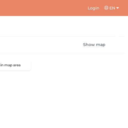
Login
EN
Show map
 in map area