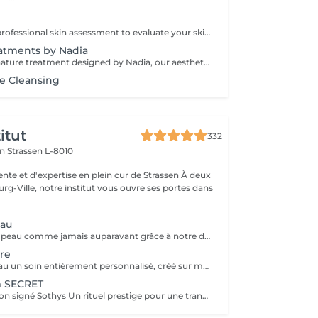
Consultation: A professional skin assessment to evaluate your skin condition, discuss your concerns, and recommend the most suitable treatments and home care routine. Consultation&First Procedure: A professional skin assessment to evaluate your skin condition, discuss your concerns, and recommend the most suitable treatments and home care routine. Followed by a customised treatment designed to address your skin's immediate needs. The price will depend on the type of procedure.
atments by Nadia
An exclusive signature treatment designed by Nadia, our aesthetician, for the delicate eye and neck area. It delivers intensive hydration and improves skin elasticity, helping to restore firmness, smoothness, and a visibly refreshed appearance. The treatment helps reduce the appearance of fine lines, provides a gentle brightening effect around the eyes, and creates a natural lifting result for a more rested and youthful look. Another combination is eye- and neck-intensive hydration with a full facial treatment. This combination is ideal for clients seeking full-face care and an instantly refreshed, healthy look.
ce Cleansing
itut
332
on
Strassen L-8010
e et d'expertise en plein cur de Strassen À deux
g-Ville, notre institut vous ouvre ses portes dans
eau
Découvrez votre peau comme jamais auparavant grâce à notre diagnostic cutané avancé. À l'aide d'un analyseur professionnel et de l'oeil expert de votre esthéticienne, nous évaluons différents paramètres essentiels tels que l'hydratation, le sébum, la profondeur des rides , l'état de votre barrière cutané et beaucoup d'autre mesures afin d'obtenir une vision précise de l'état de votre peau. Cette analyse nous permet de cibler vos besoins réels et de vous orienter vers les soins et les produits les plus adaptés pour optimiser vos résultats. Un véritable point de départ pour construire une routine beauté efficace et personnalisée. Diagnostic offert lorsqu'il est réalisé dans le cadre d'un soin ou à l'achat de produits.
re
Offrez à votre peau un soin entièrement personnalisé, créé sur mesure par votre experte Sothys selon ses besoins du moment. Grâce à un analyseur professionnel et à l'il expert de votre esthéticienne, nous évaluons différents paramètres essentiels : hydratation, sébum, profondeur des rides, état de la barrière cutanée et bien d'autres mesures. Ce diagnostic précis permet d'identifier les besoins réels de votre peau et d'adapter chaque étape du soin : nettoyage profond, exfoliation ciblée, modelage expert, masque haute performance et sélection d'actifs Sothys selon votre objectif hydratation, éclat, apaisement, anti-âge ou pureté. Un seul soin, des milliers de possibilités, pour rééquilibrer votre peau et révéler un teint plus lumineux, plus lisse et plus uniforme dès la première séance. Un véritable point de départ pour construire une routine beauté efficace, avec des soins et des produits parfaitement adaptés à votre peau.
m SECRET
Le soin d'exception signé Sothys Un rituel prestige pour une transformation visible de la peau et une expérience sensorielle incomparable. Ce soin d'exception combine des manoeuvres expertes Sothys, des textures nobles, un double modelage visage sur-mesure et un masque haute performance pour lisser, repulper et illuminer intensément la peau. Grâce à une séquence unique de gestes précis et enveloppants, le Rituel Secret offre un moment de lâcher-prise total et des résultats visibles dès la première séance : peau éclatante, lissée, revitalisée et profondément nourrie. Un soin rare, élégant, pensé pour les clientes exigeantes qui recherchent : - une expérience prémium, - des résultats anti-âge visibles rapidement, - un moment d'exception, hors du temps, réservé aux instituts experts Sothys.