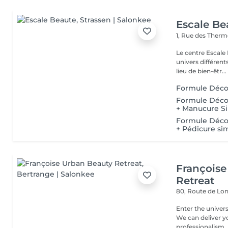
Escale Be
1, Rue des Ther
Le centre Escale
univers différents. A l'étage, profitez d'une atmosphère rela
lieu de bien-êtr...
Formule Décou
Formule Décou
+ Manucure Si
Formule Décou
+ Pédicure si
Françoise
Retreat
80, Route de Lo
Enter the univers
We can deliver 
professionalism ..