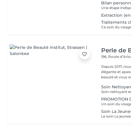
Bilan personn
Extraction (en
Traitements c
Perle de B
196, Route d’Arl
Depuis 2017, nou
élégante et apai
beauté et vous off
Soin Nettoya
PROMOTION D
Soin La Jeune