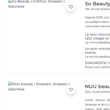
So Beauty 
130, Route d'Arl
Depuis 2019, nos
accueillent dans
votre bien-être et 
Le soin micr
LED visage et
Le soin micro
mains.
DIAGNOSTIC 
NUU beaut
204, route d'Arl
HAIR - NAILS - 
Strassen is NUU a
menu - hair, skin, 