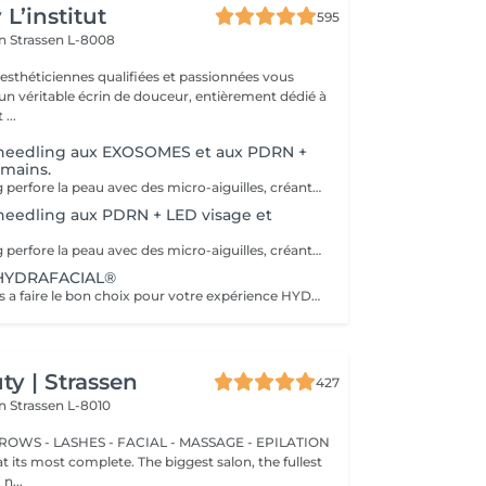
L’institut
595
on
Strassen L-8008
 esthéticiennes qualifiées et passionnées vous
 un véritable écrin de douceur, entièrement dédié à
...
oneedling aux EXOSOMES et aux PDRN +
 mains.
Le microneedling perfore la peau avec des micro-aiguilles, créant des micro-canaux qui permettent à un sérum actif (PDRN ou exosomes) de pénétrer en profondeur dans le derme. C'est ce qu'on appelle un soin « biostimulateur » : on ne remplit pas, on stimule la peau pour qu'elle se régénère elle-même. L'association des exosomes et du PDRN (Polydésoxyribonucléotide) est une révolution anti-âge. Il représente le protocole de régénération cutanée le plus avancé en médecine esthétique. Cette synergie permet de stimuler le renouvellement cellulaire de façon accélérée, d'atténuer les cicatrices et de lifter le teint sans chirurgie. C'est une synergie régénératrice puissante, ces deux actifs maximisent la réparation tissulaire et l'éclat du teint. Idéale pour les peaux: matures , avec des dommages solaires importants, des cicatrices, une perte de fermeté. Soin plus puissant que le PDRN . Pour optimiser les effets du soin, nous appliquerons la lumière LED sur le visage. Profitez, également, d'un traitement anti-âge à la lumière Led pour les mains.
needling aux PDRN + LED visage et
Le microneedling perfore la peau avec des micro-aiguilles, créant des micro-canaux qui permettent à un sérum actif (PDRN ou exosomes) de pénétrer en profondeur dans le derme. C'est ce qu'on appelle un soin « biostimulateur » : on ne remplit pas, on stimule la peau pour qu'elle se régénère elle-même. Tandis que le sérum PDRN pénètre profondément pour stimuler la réparation cellulaire, accélérer la cicatrisation et booster la production de collagène. Pour optimiser les effets du soin, nous appliquerons la lumière LED sur le visage. Profitez, également, d'un traitement anti-âge à la lumière Led pour les mains.
HYDRAFACIAL®
Nous vous aidons a faire le bon choix pour votre expérience HYDRAFACIAL®
y | Strassen
427
on
Strassen L-8010
BROWS - LASHES - FACIAL - MASSAGE - EPILATION
t its most complete. The biggest salon, the fullest
n...