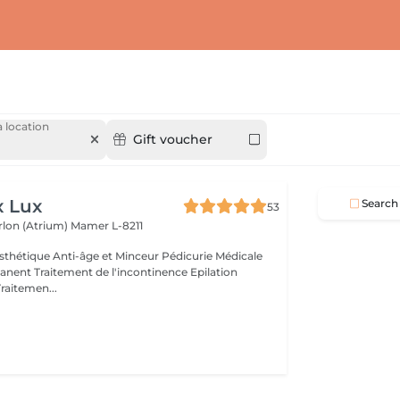
 location
Gift voucher
x Lux
Search
53
rlon (Atrium)
Mamer L-8211
thétique Anti-âge et Minceur Pédicurie Médicale
nent Traitement de l'incontinence Epilation
Traitemen...