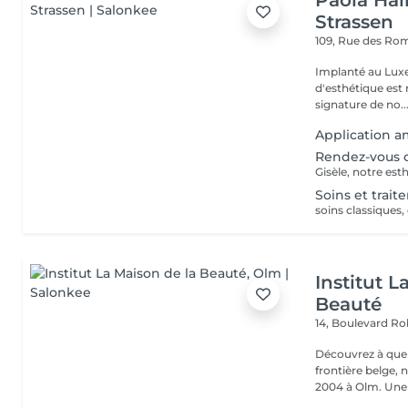
Paola Hair
Strassen
109, Rue des Ro
Implanté au Luxe
d'esthétique est 
signature de no..
Application am
Rendez-vous c
Soins et trai
Institut L
Beauté
14, Boulevard R
Découvrez à quel
frontière belge, 
2004 à Olm.