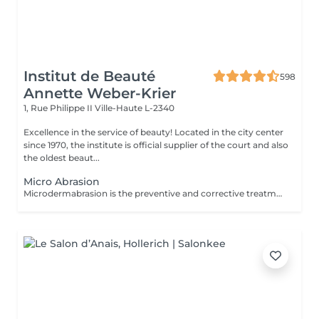
Institut de Beauté
598
Annette Weber-Krier
1, Rue Philippe II
Ville-Haute L-2340
Excellence in the service of beauty! Located in the city center
since 1970, the institute is official supplier of the court and also
the oldest beaut...
Micro Abrasion
Microdermabrasion is the preventive and corrective treatment par excellence. It stimulates cellular regeneration and the production of young cells. Using microcrystals sprayed on the skin or a diamond head, microdermabrasion removes all dead cells. From the first treatment, the skin is more radiant, softer and visibly exfoliated.