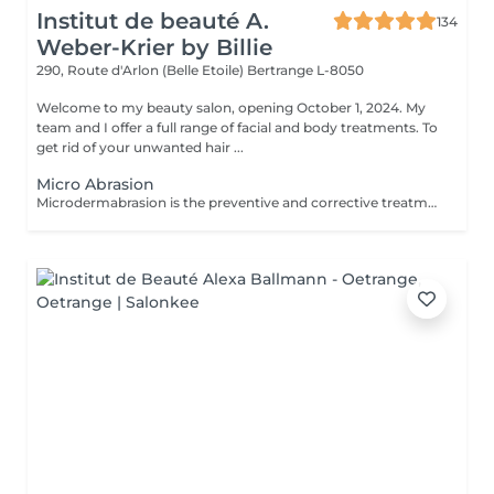
Institut de beauté A.
134
Weber-Krier by Billie
290, Route d'Arlon (Belle Etoile)
Bertrange L-8050
Welcome to my beauty salon, opening October 1, 2024. My
team and I offer a full range of facial and body treatments. To
get rid of your unwanted hair ...
Micro Abrasion
Microdermabrasion is the preventive and corrective treatment par excellence. It stimulates cellular regeneration and the production of young cells. Using microcrystals sprayed on the skin or a diamond head, microdermabrasion removes all dead cells. From the first treatment, the skin is more radiant, softer and visibly exfoliated.