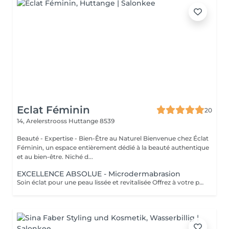
Eclat Féminin
20
14, Arelerstrooss
Huttange 8539
Beauté - Expertise - Bien-Être au Naturel Bienvenue chez Éclat
Féminin, un espace entièrement dédié à la beauté authentique
et au bien-être. Niché d...
EXCELLENCE ABSOLUE - Microdermabrasion
Soin éclat pour une peau lissée et revitalisée Offrez à votre peau un éclat immédiat grâce à la microdermabrasion, une technique douce qui stimule la régénération, lisse les ridules et révèle un teint plus lumineux et uniforme. Sans douleur, ce soin laisse la peau propre, fraîche et visiblement rajeunie dès les premières séances. Comment cela fonctionne : Une abrasion douce associée à une aspiration délicate élimine les impuretés, affine le grain de peau et aide à maintenir une apparence plus jeune et éclatante. En option, les ultrasons renforcent les effets en stimulant la circulation et en favorisant la pénétration des actifs, laissant la peau visiblement plus fraîche et revitalisée. Les bienfaits : - Peau lisse et douce - Teint éclatant - Peau raffermie et tonifiée - Aspect plus jeune et visiblement revitalisé - Pores resserrés et peau purifiée Découvrez l'ensemble de mes rituels et prestations exclusives sur: www.eclat-feminin.lu - SCROLLER VERS LE HAUT - DESCRIPTION -