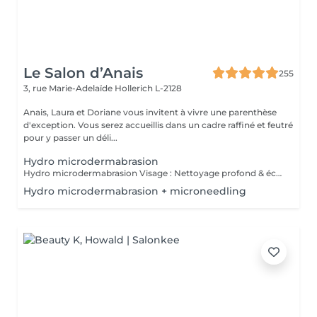
Le Salon d’Anais
255
3, rue Marie-Adelaïde
Hollerich L-2128
Anais, Laura et Doriane vous invitent à vivre une parenthèse
d'exception. Vous serez accueillis dans un cadre raffiné et feutré
pour y passer un déli...
Hydro microdermabrasion
Hydro microdermabrasion Visage : Nettoyage profond & éclat instantané L'hydro microdermabrasion est un soin visage complet et non invasif qui combine une exfoliation douce à l'aide d'un embout à microdermabrasion avec l'infusion de sérums actifs. Ce traitement agit en profondeur pour nettoyer, hydrater et revitaliser la peau en une seule séance. Contre-indications - Femmes enceintes ou allaitement - Pas d'exposition solaire 48h avant et après soin - Traitements lourds : chimio (attendre 1 an) et antibiotiques ou Roaccutane (attendre 6 mois) - Allergie aux acides de fruits, fruits à coques ou aspirine - Dermabrasions médicales - injection de botox ou acide hyaluronique (attendre 1 mois) - Prise d'anticoagulant, anti-inflammatoire sur le long terme - Maladie auto-immune - Cicatrices chéloïdes
Hydro microdermabrasion + microneedling