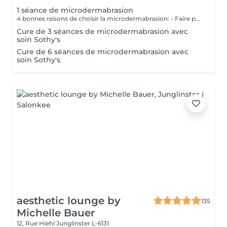
1 séance de microdermabrasion
4 bonnes raisons de choisir la microdermabrasion: - Faire peau neuve : une peau qui apparait plus jeune - Teint plus frais/peau nette : réduction des cicatrices - Pores moins profonds :diminution des rides & ridules - Meilleure hydratation : couleur de peau plus égale Nous vous prions de bien vouloir respecter votre rendez-vous. En prenant rendez-vous, vous occupez une place, dont une autre personne aurait éventuellement besoin. Tout rendez-vous non annulé 24h en avance, est susceptible d'être facturé. (Si vous ne pouvez pas vous présenter à votre RDV, proposez-le éventuellement à un proche ou à un ami) Toute l'équipe de Aromas Institut vous remercie pour votre respect et votre compréhension.
Cure de 3 séances de microdermabrasion avec
soin Sothy's
Cure de 6 séances de microdermabrasion avec
soin Sothy's
aesthetic lounge by
135
Michelle Bauer
12, Rue Hiehl
Junglinster L-6131