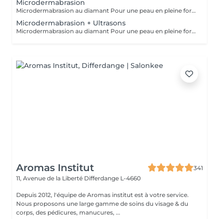
Microdermabrasion
Microdermabrasion au diamant Pour une peau en pleine forme La microdermabrasion au diamant élimine les cellules mortes à la surface de la peau et les aspire immédiatement grâce à un système à vide. La peau retrouve ainsi sa porosité. - Résultats visibles immédiatement et durables - Préparation optimale de la peau - Réduction des imperfections cutanées et des taches pigmentaires - Réduction des taches de vieillesse - Réduction des ridules - Optimisation du grain de peau - Raffinement des pores - Stimulation de la régénération cellulaire
Microdermabrasion + Ultrasons
Microdermabrasion au diamant Pour une peau en pleine forme La microdermabrasion au diamant élimine les cellules mortes à la surface de la peau et les aspire immédiatement grâce à un système à vide. La peau retrouve ainsi sa porosité. - Résultats visibles immédiatement et durables - Préparation optimale de la peau - Réduction des imperfections cutanées et des taches pigmentaires - Réduction des taches de vieillesse - Réduction des ridules - Optimisation du grain de peau - Raffinement des pores - Stimulation de la régénération cellulaire
Aromas Institut
341
11, Avenue de la Liberté
Differdange L-4660
Depuis 2012, l'équipe de Aromas institut est à votre service.
Nous proposons une large gamme de soins du visage & du
corps, des pédicures, manucures, ...