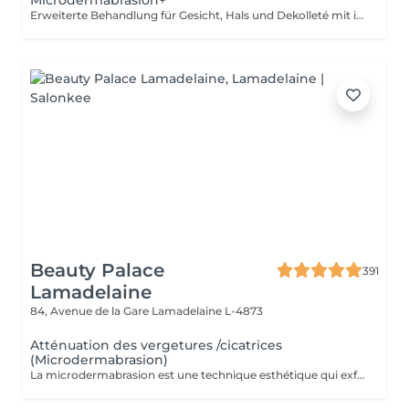
Microdermabrasion+
Erweiterte Behandlung für Gesicht, Hals und Dekolleté mit intensiver Pflege. Wahlweise mit Ausreinigung oder Massage für ein sichtbar glatteres Hautbild. Eine Kur (5+1 gratis) möglich, diese wird individuell auf dein Hautbild abgestimmt Intervalle und Details besprechen wir persönlich vor Ort, um optimale Ergebnisse zu erzielen
Beauty Palace
391
Lamadelaine
84, Avenue de la Gare
Lamadelaine L-4873
Atténuation des vergetures /cicatrices
(Microdermabrasion)
La microdermabrasion est une technique esthétique qui exfolie la peau en profondeur pour améliorer son apparence. Elle est souvent utilisée pour traiter les vergetures et les cicatrices en stimulant le renouvellement cellulaire et la production de collagène.