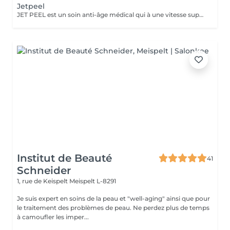
Jetpeel
JET PEEL est un soin anti-âge médical qui à une vitesse supersonique et sans contact avec la peau fera pénétrer des principes actifs ciblés dans les couches profondes de la peau. Comblement, volumisation, hydratation profonde, oxygénation des tissus, atténuation de plis, rides Dès une séance on voit le résultat. RECOMMANDE EN CURE POUR UN RESULTAT OPTIMAL
Institut de Beauté
41
Schneider
1, rue de Keispelt
Meispelt L-8291
Je suis expert en soins de la peau et "well-aging" ainsi que pour
le traitement des problèmes de peau. Ne perdez plus de temps
à camoufler les imper...