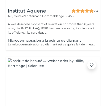
Institut Aquene
214
120, route d'Echternach
Dommeldange L-1453
A well deserved moment of relaxation For more than 6 years
now, the INSTITUT AQUENE has been seducing its clients with
its efficiency, its care ritual...
Microdermabrasion à la pointe de diamant
La microdermabrasion au diamant est ce qui se fait de mieux en matière de peeling. C'est un appareil innovateur, combinant 2 actions: polissante des cristaux de diamant qui enlève les cellules mortes. nettoyante qui stimule la croissance des cellules nouvelles ainsi que la production de collagène et d'élastine. Ce soin du visage a pour but d'exfolier la peau, d'en améliorer la texture et de procurer un teint lumineux. En cure allant de 5 à 8 séances en fonction de votre peau, vous pouvez atténuer les tâches, et même les cicatrises dû à l'acné par exemple. Vous pouvez inclure la microdermabrasion dans votre rendez-vous soin visage pour un supplément de 35€, les effets n'en seront que décupler. EXCEPTÉ POUR LE SOIN RÉVOLUTION