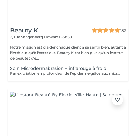
Beauty K
182
2, rue Sangenberg
Howald L-5850
Notre mission est d'aider chaque client à se sentir bien, autant à
l'intérieur qu'à l'extérieur. Beauty K est bien plus qu'un institut
de beauté ; c'e...
Soin Microdermabrasion + infrarouge à froid
Par exfoliation en profondeur de l'épiderme grâce aux micro-cristaux, ce soin permet de nettoyer et de réduire: les taches pigmentaires et/ou certaines imperfections de la peau, resserrer les pores, atténuer rides, ridules et les cicatrices d'acné. Le soin s'accompagne de l'utilisation de LED afin de faire pénétrer en profondeur l'acide hyaluronique ou principes actifs.