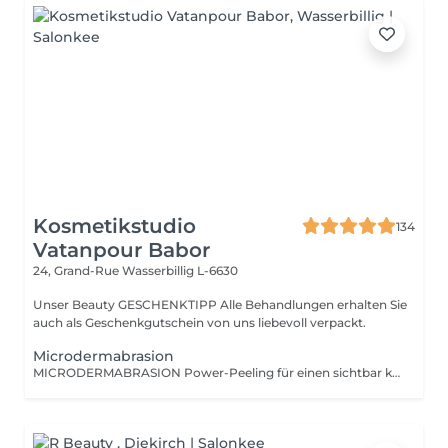
Kosmetikstudio
134
Vatanpour Babor
24, Grand-Rue
Wasserbillig L-6630
Unser Beauty GESCHENKTIPP Alle Behandlungen erhalten Sie
auch als Geschenkgutschein von uns liebevoll verpackt.
Microdermabrasion
MICRODERMABRASION Power-Peeling für einen sichtbar klaren und reinen Tent. Ihre Haut fühlt sich zart, fein und ebenmäßig an. Ob tiefe Fältchen und Linien, Unreinheiten, Narben, Pigmentflecken oder Altersflecken - durch sehr präzise, aber dennoch sanfte Abtragung der oberen Hautzellen werden Regenerationsprozesse in der Haut spürbar angeregt.