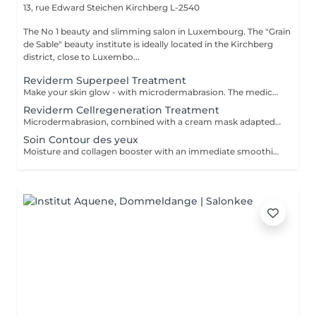
13, rue Edward Steichen
Kirchberg L-2540
The No 1 beauty and slimming salon in Luxembourg. The "Grain
de Sable" beauty institute is ideally located in the Kirchberg
district, close to Luxembo...
Reviderm Superpeel Treatment
Make your skin glow - with microdermabrasion. The medical term refers to an efficient intensive peeling with microcrystals. The completely painless procedure visibly refines your pores - for a smooth and delicate skin texture.
Reviderm Cellregeneration Treatment
Microdermabrasion, combined with a cream mask adapted to the skin's needs.
Soin Contour des yeux
Moisture and collagen booster with an immediate smoothing effect.