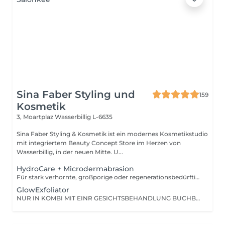
Sina Faber Styling und
159
Kosmetik
3, Moartplaz
Wasserbillig L-6635
Sina Faber Styling & Kosmetik ist ein modernes Kosmetikstudio
mit integriertem Beauty Concept Store im Herzen von
Wasserbillig, in der neuen Mitte. U...
HydroCare + Microdermabrasion
Für stark verhornte, großporige oder regenerationsbedürftige Haut. Diese Behandlung kombiniert das Beste aus zwei Welten: Die 6-Stufen-Pflegekraft unserer HYDROcare Advanced-Technologie + eine präzise Diamant-Mikrodermabrasion. Ideal für Hautbilder, bei denen Reinigung allein nicht mehr reicht und echte Strukturverbesserung gefragt ist. Was macht den Unterschied? Im Vergleich zur klassischen HYDROcare-Behandlung starten wir hier mit einer zusätzlichen Mikrodermabrasion. Dabei werden abgestorbene Hautzellen gezielt abgetragen sanft, aber effektiv. Das macht die Haut aufnahmefähiger, aktiviert die Regeneration und schafft die perfekte Basis für alle darauffolgenden Schritte. Das Ergebnis: glatter, feiner, durchfeuchteter und mit maximalem Glow. Behandlungsaufbau 7 Schritte zum Glow 1. DIAMANT-MIKRODERMABRASION Gezielte Abtragung der obersten Hautschicht gegen Verhornungen, grobe Struktur & müden Teint 2-7: Alle 6 HYDROcare Advanced Schritte CLEAN: Spirulina & Pentylene Glycol PEEL: Milchsäure & Glykolsäure DETOX: Kamille & Hamamelis REFRESH: Hyaluronsäure & Vitamin C OXYGEN GUN: Tiefenwirksame Essenzen DERMA PRESSURE: Druckluft für maximale Wirkstoffaufnahme Besonders geeignet bei: -Unreiner, grobporiger oder verdickter Haut -Reifer oder regenerationsbedürftiger Haut -Raucherhaut mit grauem, fahlem Teint -Haut, die schon vieles ausprobiert hat aber noch nicht angekommen ist
GlowExfoliator
NUR IN KOMBI MIT EINR GESICHTSBEHANDLUNG BUCHBAR! Sanfte, kontrollierte Microdermabrasion. Entfernt verhornte Zellen für ein gleichmäßiges Hautbild.