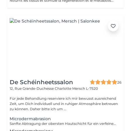
Nourrit les tissus et stimule la régénération et le métabolisme cellulaire
De Schéinheetssalon
26
12, Rue Grande-Duchesse Charlotte
Mersch L-7520
Für jede Behandlung reserviere ich mir bewusst ausreichend
Zeit, um Dich individuell und in ruhiger Atmosphäre betreuen
zu können. Daher bitte ich um ...
Microdermabrasion
Sanfte Abtragung der obersten Hautschicht für ein verfeinertes, ebenmäßiges Hautbild und mehr Strahlkraft. Ohne Massage und Ausreinigung. Eine Kur (5+1 gratis) möglich, diese wird individuell auf dein Hautbild abgestimmt. Intervalle und Details besprechen wir persönlich vor Ort, um optimale Ergebnisse zu erzielen.