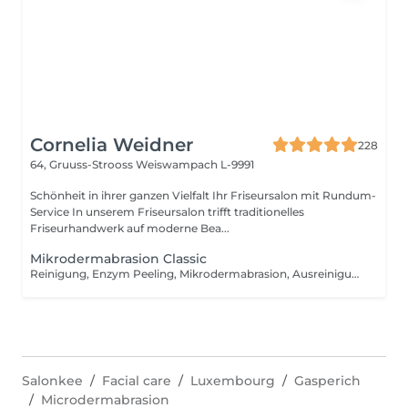
Cornelia Weidner
228
64, Gruuss-Strooss
Weiswampach L-9991
Schönheit in ihrer ganzen Vielfalt Ihr Friseursalon mit Rundum-
Service In unserem Friseursalon trifft traditionelles
Friseurhandwerk auf moderne Bea...
Mikrodermabrasion Classic
Reinigung, Enzym Peeling, Mikrodermabrasion, Ausreinigung, Ampulle, Maske, Massage, Abschlusspflege.
Salonkee
Facial care
Luxembourg
Gasperich
Microdermabrasion