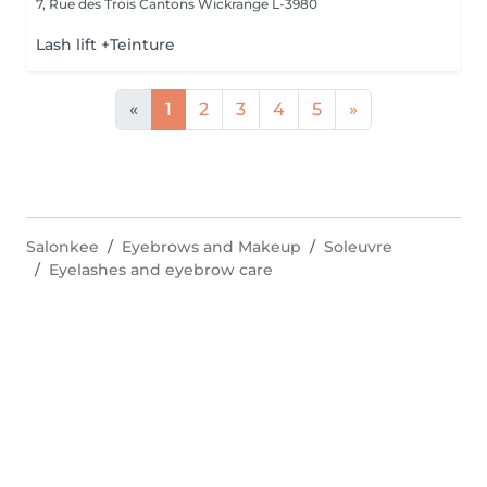
7, Rue des Trois Cantons
Wickrange L-3980
Lash lift +Teinture
«
1
2
3
4
5
»
Salonkee
Eyebrows and Makeup
Soleuvre
Eyelashes and eyebrow care