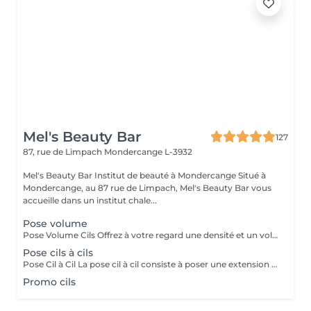
Mel's Beauty Bar
127
87, rue de Limpach
Mondercange L-3932
Mel's Beauty Bar Institut de beauté à Mondercange Situé à
Mondercange, au 87 rue de Limpach, Mel's Beauty Bar vous
accueille dans un institut chale...
Pose volume
Pose Volume Cils Offrez à votre regard une densité et un volume exceptionnels avec notre pose de cils volume. Cette technique consiste à poser plusieurs extensions de cils très légères sur chaque cil naturel, créant ainsi un effet plus fourni et spectaculaire. Idéale pour celles qui recherchent un regard intense et dramatique tout en conservant un aspect naturel et élégant. Le volume est personnalisable selon vos préférences, pour un résultat parfaitement adapté à vos yeux.
Pose cils à cils
Pose Cil à Cil La pose cil à cil consiste à poser une extension de cil sur chaque cil naturel, créant ainsi un effet allongeant et discret. Cette méthode donne un résultat naturel et élégant, parfait pour celles qui souhaitent intensifier leur regard sans effet trop chargé. Idéale pour un look raffiné et une tenue longue durée.
Promo cils