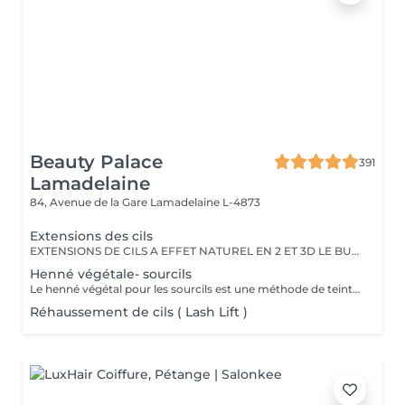
Beauty Palace
391
Lamadelaine
84, Avenue de la Gare
Lamadelaine L-4873
Extensions des cils
EXTENSIONS DE CILS A EFFET NATUREL EN 2 ET 3D LE BUT EST DE DEPOSER 2 A 3 CILS SUR 1 CIL NATUREL AFIN DE DONNER UN EFFET VOLUME TOUT EN RESTANT LE PLUS NATUREL POSSIBLE
Henné végétale- sourcils
Le henné végétal pour les sourcils est une méthode de teinture naturelle qui utilise du henné à base de plantes pour colorer les sourcils. C'est une option plus douce et plus naturelle pour obtenir des sourcils plus foncés et plus définis, sans recourir à des produits chimiques agressifs. La pâte de henné est appliquée sur les sourcils, puis retirée après un certain temps, laissant une couleur améliorée et une apparence plus nette. C'est une alternative appréciée par ceux qui préfèrent des produits de beauté plus naturels.
Réhaussement de cils ( Lash Lift )