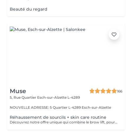
Beauté du regard
Muse
166
5, Rue Quartier
Esch-sur-Alzette L-4289
NOUVELLE ADRESSE: 5 Quartier L-4289 Esch-sur-Alzette
Réhaussement de sourcils + skin care routine
Découvrez notre offre unique qui combine le brow lift, pour des sourcils magnifiquement liftés, et notre routine de soins de la peau personnalisée. Pendant que vous profitez de l'effet transformateur du brow lift sur vos sourcils, notre équipe prendra soin de votre visage en effectuant un double nettoyage, une exfoliation douce, une infusion de sérum nourrissant et l'application d'un masque facial sur mesure. Vous bénéficiez ainsi d'une expérience complète de beauté et de détente, avec des sourcils parfaitement sculptés et une peau éclatante.