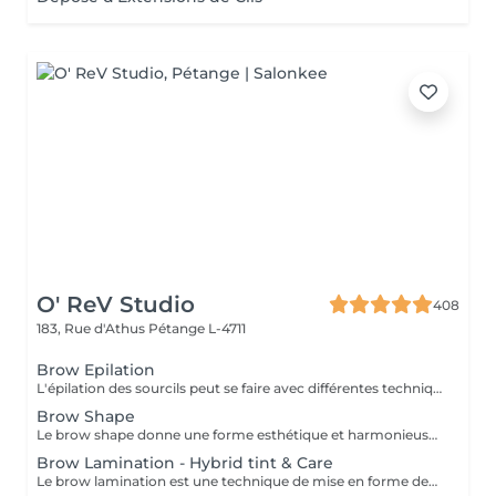
O' ReV Studio
408
183, Rue d'Athus
Pétange L-4711
Brow Epilation
L'épilation des sourcils peut se faire avec différentes techniques : la cire, le fil et la pince.
Brow Shape
Le brow shape donne une forme esthétique et harmonieuse aux sourcils pour encadrer le visage et sublimer les traits. Les techniques utilisées pour cela incluent l'épilation au fil, à la cire et à la pince.
Brow Lamination - Hybrid tint & Care
Le brow lamination est une technique de mise en forme des sourcils qui lisse et redresse les poils, créant un effet fourni et structuré. Résultat : des sourcils épais et parfaitement stylés qui tiennent jusqu'à six semaines. Cette prestation inclut la teinture hybride des sourcils qui va durer de 7-14 jours sur la peau et jusqu'à 6-8 semaines sur les poils. L'épilation et le soin sont également inclus.