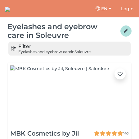
EN
Login
Eyelashes and eyebrow
care
in
Soleuvre
Filter
Eyelashes and eyebrow care
in
Soleuvre
MBK Cosmetics by Jil
192