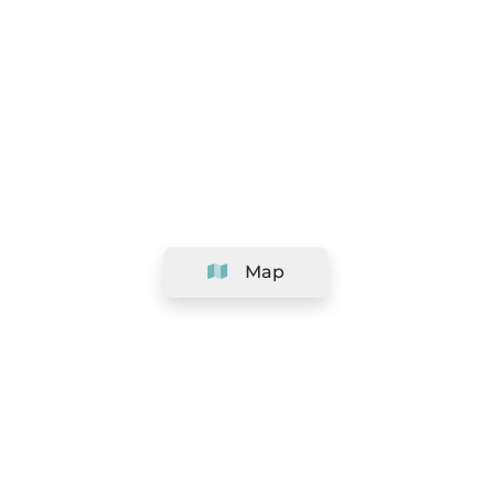
Map
Company
Support
Team
&
Careers