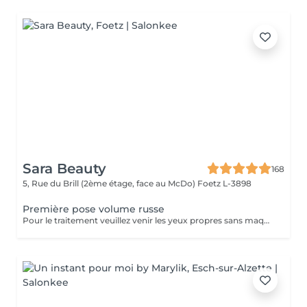
Sara Beauty
168
5, Rue du Brill (2ème étage, face au McDo)
Foetz L-3898
Première pose volume russe
Pour le traitement veuillez venir les yeux propres sans maquillage. Si vous avez déjà des extensions de cils choisissez d'abord l'option "Dépose des cils" puis "Première pose". Il est possible que vous soyez allergique à la colle, et les esthéticiennes ne peuvent pas savoir à l'avance s'il y a une allergie avant qu'elle ne se manifeste. Les réactions allergiques surviennent généralement après 3 ou 4 heures et peuvent inclure des picotements, des démangeaisons et un possible gonflement des yeux. Si des rougeurs apparaissent après le traitement, vous pourriez simplement être sensible à la colle, mais ce n'est pas nécessairement une allergie. Attendez un jour, si la situation ne s'améliore pas, il pourrait s'agir d'une allergie à la colle, et il est alors recommandé de retirer les cils. Il est important de noter que l'esthéticienne n'est pas responsable de l'allergie, et le retrait des cils peut résoudre le problème.