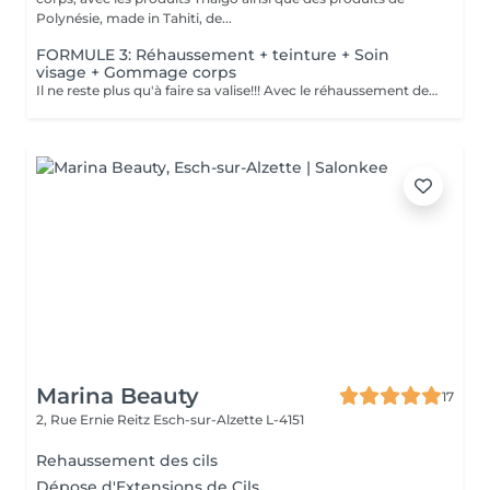
Polynésie, made in Tahiti, de...
FORMULE 3: Réhaussement + teinture + Soin
visage + Gommage corps
Il ne reste plus qu'à faire sa valise!!! Avec le réhaussement des cils et la teinture, plus besoin de mascara, la tranquillité assurée pendant les vacances Soin du visage Bora Bora ( gommage et massage à l'huile de coco) Gommage corps (monoï ou coco) parfait pour préparer la peau à l'été, au soleil, à la plage, au bronzage Pour plus de précision, n'hésitez pas whatsapp, SMS ou appel au 661 555 858
Marina Beauty
17
2, Rue Ernie Reitz
Esch-sur-Alzette L-4151
Rehaussement des cils
Dépose d'Extensions de Cils