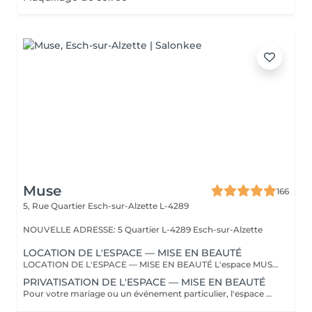
Muse
166
5, Rue Quartier
Esch-sur-Alzette L-4289
NOUVELLE ADRESSE: 5 Quartier L-4289 Esch-sur-Alzette
LOCATION DE L'ESPACE — MISE EN BEAUTÉ
LOCATION DE L'ESPACE — MISE EN BEAUTÉ L'espace MUSE peut être mis à disposition pour votre préparation beauté à l'occasion d'un mariage ou de tout autre événement. La réservation comprend uniquement la mise à disposition de l'espace. Les prestations de coiffure et de maquillage ne sont pas incluses et sont réalisées par vos propres prestataires extérieurs. Pour chaque réservation, sont autorisés au maximum : * 1 prestataire coiffure * 1 prestataire maquillage Les prestataires présents doivent obligatoirement être communiqués et identifiés au moment de la réservation. Toute autre personne ou tout prestataire supplémentaire devra faire l'objet d'un accord préalable. La location est prévue pour une durée minimale de 2 heures. Toute durée supplémentaire au-delà du créneau réservé sera facturée. Important : la location de l'espace n'inclut pas sa privatisation. MUSE reste en activité et d'autres clientes peuvent être présentes pendant votre créneau.
PRIVATISATION DE L'ESPACE — MISE EN BEAUTÉ
Pour votre mariage ou un événement particulier, l'espace MUSE peut être entièrement privatisé afin de profiter de votre préparation en toute intimité. Pendant toute la durée de votre réservation, l'espace vous est exclusivement réservé et aucune autre cliente ne sera accueillie. La privatisation comprend uniquement la mise à disposition du lieu. Les prestations de coiffure et de maquillage sont réalisées par vos propres prestataires extérieurs. Sont autorisés au maximum : * 2 prestataire coiffure * 2 prestataire maquillage Les prestataires présents doivent être communiqués et identifiés à l'avance. Pour le confort de chacun et afin de préserver l'espace, la capacité est limitée à 8 personnes maximum, prestataires compris. Une capacité supérieure peut être envisagée selon la formule choisie et sur demande préalable. La privatisation est proposée pour une durée minimale de 3 heures. Toute durée supplémentaire au-delà du créneau réservé sera facturée.