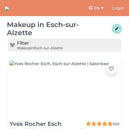
EN
Login
Makeup
in
Esch-sur-
Alzette
Filter
Makeup
in
Esch-sur-Alzette
Yves Rocher Esch
500