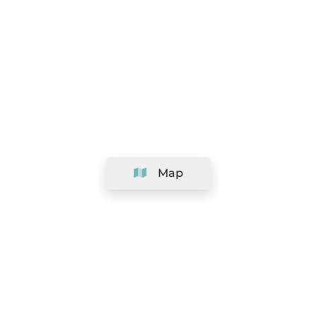
Map
Company
Support
Team
&
Careers