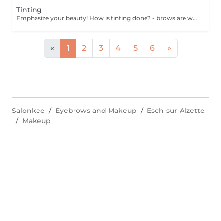
Tinting
Emphasize your beauty! How is tinting done? - brows are washed - tinting is performed - excess paint is removed - brows are styled Age restrictions: recommended age from 14 years. Post procedure recommendations: do not wash brows and do not put on makeup for 12 hours. Frequency: once in 3 weeks.
«
1
2
3
4
5
6
»
Salonkee
Eyebrows and Makeup
Esch-sur-Alzette
Makeup