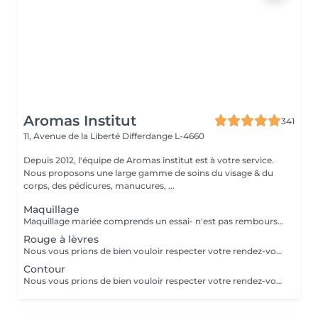
Aromas Institut
341
11, Avenue de la Liberté
Differdange L-4660
Depuis 2012, l'équipe de Aromas institut est à votre service.
Nous proposons une large gamme de soins du visage & du
corps, des pédicures, manucures, ...
Maquillage
Maquillage mariée comprends un essai- n'est pas remboursable- la totalité est à payer le jour de l'essai. Nous vous prions de bien vouloir respecter votre rendez-vous. En prenant rendez-vous, vous occupez une place, dont une autre personne aurait éventuellement besoin. Tout rendez-vous non annulé 24h en avance, est susceptible d'être facturé. (Si vous ne pouvez pas vous présenter à votre RDV, proposez-le éventuellement à un proche ou à un ami) Toute l'équipe de Aromas Institut vous remercie pour votre respect et votre compréhension.
Rouge à lèvres
Nous vous prions de bien vouloir respecter votre rendez-vous. En prenant rendez-vous, vous occupez une place, dont une autre personne aurait éventuellement besoin. Tout rendez-vous non annulé 24h en avance, est susceptible d'être facturé. (Si vous ne pouvez pas vous présenter à votre RDV, proposez-le éventuellement à un proche ou à un ami) Toute l'équipe de Aromas Institut vous remercie pour votre respect et votre compréhension.
Contour
Nous vous prions de bien vouloir respecter votre rendez-vous. En prenant rendez-vous, vous occupez une place, dont une autre personne aurait éventuellement besoin. Tout rendez-vous non annulé 24h en avance, est susceptible d'être facturé. (Si vous ne pouvez pas vous présenter à votre RDV, proposez-le éventuellement à un proche ou à un ami) Toute l'équipe de Aromas Institut vous remercie pour votre respect et votre compréhension.