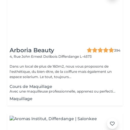
Arboria Beauty
394
4, Rue John Ernest Dolibois
Differdange L-4573
Dans un local de plus de 160m2, nous vous proposons de
l'esthétique, du bien-être, de la coiffure mais également un
espace solarium. Le tout, toujours...
Cours de Maquillage
Avec une maquilleuse professionnelle, apprenez ou perfectionnez vos gestes pour un maquillage parfait. Nous determinerons egalement etape par etape le maquillage qui vous ira le mieux. Du fond de teint au rouge à levre, en passant par le maquillage des yeux ou le contouring, rien ne sera laissé au hasard.
Maquillage