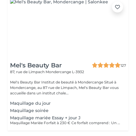
Mel's Beauty Bar
127
87, rue de Limpach
Mondercange L-3932
Mel's Beauty Bar Institut de beauté à Mondercange Situé à
Mondercange, au 87 rue de Limpach, Mel's Beauty Bar vous
accueille dans un institut chale...
Maquillage du jour
Maquillage soirée
Maquillage mariée Essay + jour J
Maquillage Mariée Forfait à 230 € Ce forfait comprend : Un essai maquillage en amont, afin de définir ensemble le maquillage idéal selon votre personnalité, votre robe et le thème de votre mariage Le maquillage du jour J, réalisé avec des produits professionnels longue tenue pour un teint lumineux et un maquillage impeccable tout au long de la journée et de la soirée Un moment privilégié, pensé pour vous offrir sérénité, écoute et mise en beauté sur mesure. Faux cils sur demande (en supplément), pour sublimer le regard selon vos envies. Déplacement possible : des frais de déplacement seront appliqués selon la distance.