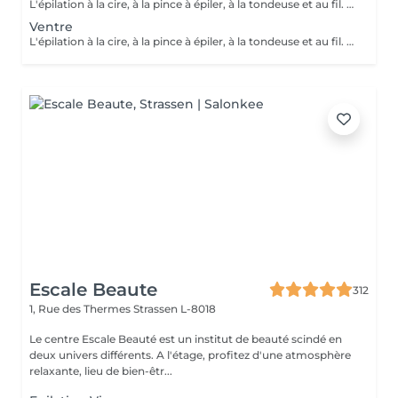
L'épilation à la cire, à la pince à épiler, à la tondeuse et au fil. Toutes nos techniques d'épilation vous garantissent un résultat net et durable. En fin de séance, quelque soit la technique d'épilation choisie, nous utilisons systématiquement une pince à épiler, pour un résultat parfait.
Ventre
L'épilation à la cire, à la pince à épiler, à la tondeuse et au fil. Toutes nos techniques d'épilation vous garantissent un résultat net et durable. En fin de séance, quelque soit la technique d'épilation choisie, nous utilisons systématiquement une pince à épiler, pour un résultat parfait.
Escale Beaute
312
1, Rue des Thermes
Strassen L-8018
Le centre Escale Beauté est un institut de beauté scindé en
deux univers différents. A l'étage, profitez d'une atmosphère
relaxante, lieu de bien-êtr...