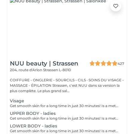
NUU beauty | Strassen
427
204, route d'Arlon
Strassen L-8010
COIFFURE - ONGLERIE - SOURCILS - CILS · SOINS DU VISAGE -
MASSAGE - ÉPILATION Strassen, c'est NUU dans sa version la
plus complète. Le plus grand sal...
Visage
Get smooth skin for a long time in just 30 minutes! Is a method of hair removal when your hair is pulled out with warm wax with the hair follicle. How is wax epilation done? - preparation (the beautician applies a special antiseptic lotion to the skin) - wax is applied (the wax mixture is heated to a certain temperature, after which it is applied to the skin using a wooden stick) - depilation (after the wax hardens the beautician removes the wax strips with hair using sharp movements) - wax residue are removed (wax residues are cleaned off and aloe vera cream is applied) Age restrictions: recommended to do from 14 years. Post procedure recommendations: recommended to do not take hot bath, do not visit sauna, do not swim in the pool for 12 hours after the procedure - it can cause irritation. Frequency: once in 4 weeks.
UPPER BODY - ladies
Get smooth skin for a long time in just 30 minutes! Is a method of hair removal when your hair is pulled out with warm wax with the hair follicle. How is wax epilation done? - preparation is performed - wax is applied - depilation is performed - wax residue is removed Age restrictions: recommended to do from 14 years. Post procedure recommendations: do not take hot bath, do not visit sauna, do not swim in the pool for 12 hours after the procedure - it can cause irritation. Frequency: once in 4 weeks.
LOWER BODY - ladies
Get smooth skin for a long time in just 30 minutes! Is a method of hair removal when your hair is pulled out with warm wax with the hair follicle. How is wax epilation done? - preparation is performed - wax is applied - depilation is performed - wax residue is removed Age restrictions: recommended to do from 14 years. Post procedure recommendations: do not take hot bath, do not visit sauna, do not swim in the pool for 12 hours after the procedure - it can cause irritation. Frequency: once in 4 weeks.