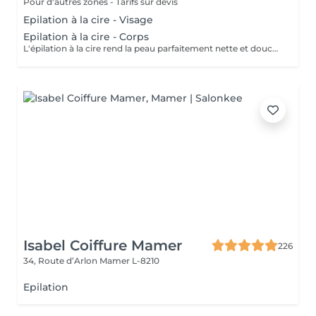
Pour d'autres zones - Tarifs sur devis
Epilation à la cire - Visage
Epilation à la cire - Corps
L'épilation à la cire rend la peau parfaitement nette et douce. Cest un art exigeant, qui nécessite des cires de qualité et un réel savoir-faire. Nous avons sélectionné des cires dexception Perron Rigaux, qui vous garantissent une épilation tout en douceur en respectant votre peau, et une repousse vraiment moins rapide.
Isabel Coiffure Mamer
226
34, Route d’Arlon
Mamer L-8210
Epilation