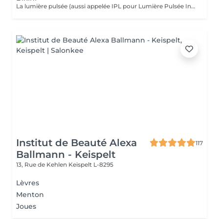
La lumière pulsée (aussi appelée IPL pour Lumière Pulsée Intense) agit sur le poil en envoyant une lumière qui va être absorbée par le pigment noir du poil. La lumière pulsée localement se transforme en chaleur . C'est cette réaction thermique au niveau de la racine du poil (le bulbe) qui altère et freine la repousse. Dès les premières séances, les poils tombent et repoussent de moins en moins.
Institut de Beauté Alexa
117
Ballmann - Keispelt
13, Rue de Kehlen
Keispelt L-8295
Lèvres
Menton
Joues