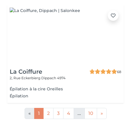
La Coiffure
68
2, Rue Eckerbierg
Dippach 4974
Épilation à la cire Oreilles
Épilation
«
1
2
3
4
...
10
»