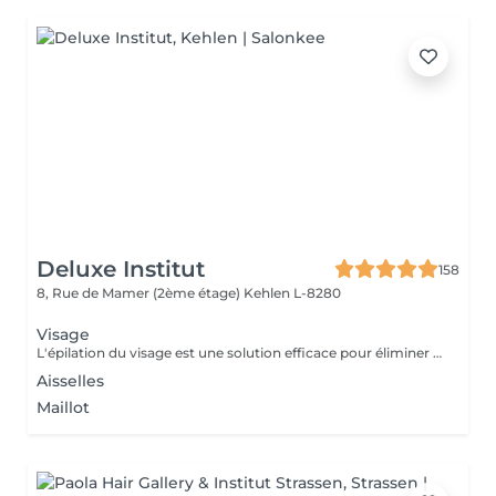
Deluxe Institut
158
8, Rue de Mamer (2ème étage)
Kehlen L-8280
Visage
L'épilation du visage est une solution efficace pour éliminer les poils indésirables et obtenir une peau nette et lisse. Les Avantages de l'Épilation du Visage Une peau plus douce et uniforme Élimine les poils fins et le duvet pour un teint plus lumineux. Améliore l'absorption des soins et la tenue du maquillage. Un effet longue durée Contrairement au rasage, l'épilation retire le poil à la racine, ralentissant ainsi la repousse. Les poils repoussent plus fins et moins visibles avec le temps. Un visage plus net et soigné Redessine les contours du visage pour une apparence plus harmonieuse. Idéal pour des zones précises comme la lèvre supérieure, le menton ou les joues. À la cire : Efficace pour une peau lisse jusqu'à 3 à 4 semaines.
Aisselles
Maillot