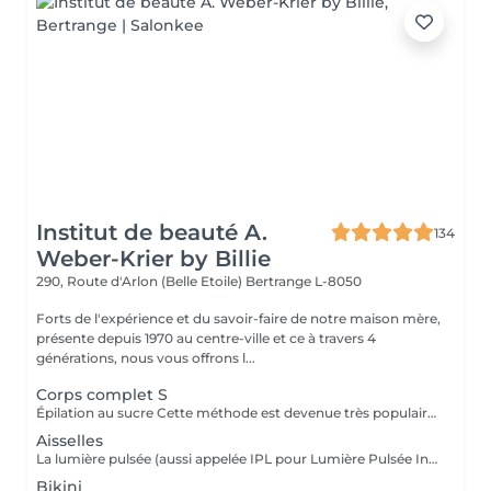
Institut de beauté A.
134
Weber-Krier by Billie
290, Route d'Arlon (Belle Etoile)
Bertrange L-8050
Forts de l'expérience et du savoir-faire de notre maison mère,
présente depuis 1970 au centre-ville et ce à travers 4
générations, nous vous offrons l...
Corps complet S
Épilation au sucre Cette méthode est devenue très populaire dans notre institut. La pâte de sucre est 100% naturelle. Elle est basée sur des recettes millénaires du Moyen Orient et contient exclusivement de l'eau et du sucre, sans aucune substance chimique, aromatique ou colorante. La pâte est hypoallergénique et ne provoque pas d'irritation de la peau. Elle s'applique sur toutes les zones. La pâte est massée à l'intérieur du follicule, elle enveloppe les poils, les entoure et les lubrifie. L'extraction est faite dans le sens naturel de la croissance du poil. Dans le follicule il ne reste pas de poil cassé. Cette technique ne provoque pas de rougeur ni d'irritation de la peau. Avantage non-négligeable est le fait qu'il ne faut pas avoir une certaine longueur de poils comme avec la cire, le sucre enlève efficacement des poils très courts. Le sucre se retire sans bandes. Nous suggérons cette méthode aussi aux ados pour leurs premières épilations et aux personnes désirant une épilation intégrale, car nettement moins douloureuse que la cire.
Aisselles
La lumière pulsée (aussi appelée IPL pour Lumière Pulsée Intense) agit sur le poil en envoyant une lumière qui va être absorbée par le pigment noir du poil. La lumière pulsée localement se transforme en chaleur . C'est cette réaction thermique au niveau de la racine du poil (le bulbe) qui altère et freine la repousse. Dès les premières séances, les poils tombent et repoussent de moins en moins.
Bikini