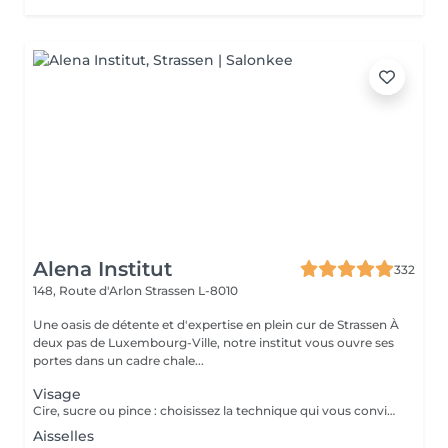
Alena Institut
332
148, Route d'Arlon
Strassen L-8010
Une oasis de détente et d'expertise en plein cur de Strassen À
deux pas de Luxembourg-Ville, notre institut vous ouvre ses
portes dans un cadre chale...
Visage
Cire, sucre ou pince : choisissez la technique qui vous convient ! Pour un résultat impeccable, chaque séance se termine toujours par une finition minutieuse à la pince. Résultat net, peau douce et parfaite, à chaque fois.
Aisselles