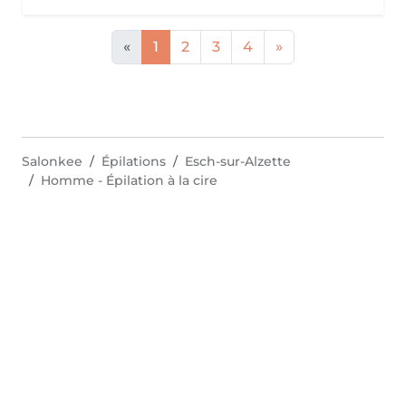
«
1
2
3
4
»
Salonkee
Épilations
Esch-sur-Alzette
Homme - Épilation à la cire