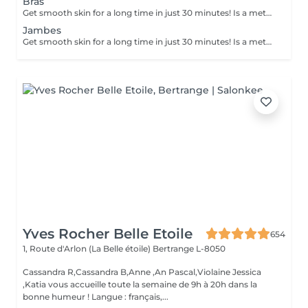
Bras
Get smooth skin for a long time in just 30 minutes! Is a method of hair removal when your hair is pulled out with warm wax with the hair follicle. How is wax epilation done? - preparation (the beautician applies a special antiseptic lotion to the skin) - wax is applied (the wax mixture is heated to a certain temperature, after which it is applied to the skin using a wooden stick) - depilation (after the wax hardens the beautician removes the wax strips with hair using sharp movements) - wax residue are removed (wax residues are cleaned off and aloe vera cream is applied) Age restrictions: recommended to do from 14 years. Post procedure recommendations: recommended to do not take hot bath, do not visit sauna, do not swim in the pool for 12 hours after the procedure - it can cause irritation. Frequency: once in 4 weeks.
Jambes
Get smooth skin for a long time in just 30 minutes! Is a method of hair removal when your hair is pulled out with warm wax with the hair follicle. How is wax epilation done? - preparation (the beautician applies a special antiseptic lotion to the skin) - wax is applied (the wax mixture is heated to a certain temperature, after which it is applied to the skin using a wooden stick) - depilation (after the wax hardens the beautician removes the wax strips with hair using sharp movements) - wax residue are removed (wax residues are cleaned off and aloe vera cream is applied) Age restrictions: recommended to do from 14 years. Post procedure recommendations: recommended to do not take hot bath, do not visit sauna, do not swim in the pool for 12 hours after the procedure - it can cause irritation. Frequency: once in 4 weeks.
Yves Rocher Belle Etoile
654
1, Route d'Arlon (La Belle étoile)
Bertrange L-8050
Cassandra R,Cassandra B,Anne ,An Pascal,Violaine Jessica
,Katia vous accueille toute la semaine de 9h à 20h dans la
bonne humeur ! Langue : français,...