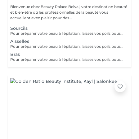
Bienvenue chez Beauty Palace Belval, votre destination beauté
et bien-être où les professionnelles de la beauté vous
accueillent avec plaisir pour des...
Sourcils
Pour préparer votre peau à l'épilation, laissez vos poils pousser pendant au moins deux semaines après le dernier rasage pour assurer une longueur adéquate. Il est également recommandé, mais non indispensable, d'effectuer un gommage doux 24 heures avant la séance pour éliminer les cellules mortes et faciliter l'extraction des poils. Le jour de l'épilation, évitez d'appliquer des crèmes ou des huiles sur la zone concernée afin d'assurer une bonne adhérence de la cire. Enfin, protégez votre peau en évitant l'exposition au soleil ou les séances de bronzage, qui pourraient la rendre plus sensible et irritable.
Aisselles
Pour préparer votre peau à l'épilation, laissez vos poils pousser pendant au moins deux semaines après le dernier rasage pour assurer une longueur adéquate. Il est également recommandé, mais non indispensable, d'effectuer un gommage doux 24 heures avant la séance pour éliminer les cellules mortes et faciliter l'extraction des poils. Le jour de l'épilation, évitez d'appliquer des crèmes ou des huiles sur la zone concernée afin d'assurer une bonne adhérence de la cire. Enfin, protégez votre peau en évitant l'exposition au soleil ou les séances de bronzage, qui pourraient la rendre plus sensible et irritable.
Bras
Pour préparer votre peau à l'épilation, laissez vos poils pousser pendant au moins deux semaines après le dernier rasage pour assurer une longueur adéquate. Il est également recommandé, mais non indispensable, d'effectuer un gommage doux 24 heures avant la séance pour éliminer les cellules mortes et faciliter l'extraction des poils. Le jour de l'épilation, évitez d'appliquer des crèmes ou des huiles sur la zone concernée afin d'assurer une bonne adhérence de la cire. Enfin, protégez votre peau en évitant l'exposition au soleil ou les séances de bronzage, qui pourraient la rendre plus sensible et irritable.