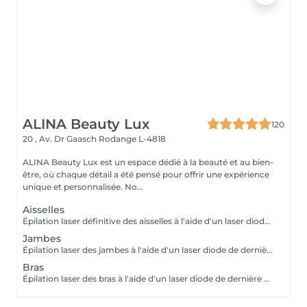
ALINA Beauty Lux
120
20 , Av. Dr Gaasch
Rodange L-4818
ALINA Beauty Lux est un espace dédié à la beauté et au bien-
être, où chaque détail a été pensé pour offrir une expérience
unique et personnalisée. No...
Aisselles
Épilation laser définitive des aisselles à l'aide d'un laser diode de dernière génération. Le traitement cible le follicule pileux afin de réduire progressivement et durablement la pilosité. À LIRE AVANT VOTRE SÉANCE Rasez la zone 24 heures avant votre rendez-vous. Ne pas épiler à la cire, à la pince ou à l'épilateur électrique (le rasage est autorisé). Évitez toute exposition au soleil, aux UV et aux autobronzants 2 semaines avant et après la séance. Informez-nous si vous prenez un traitement médical (Roaccutane®, certains antibiotiques photosensibilisants ou autres médicaments pouvant augmenter la sensibilité de la peau). Traitement contre-indiqué pendant la grossesse. Ne pas appliquer de rétinol, d'acides exfoliants ou de produits irritants 48 h avant et 48 h après la séance. Une légère rougeur ou sensation de chaleur est normale après le traitement. Plusieurs séances sont nécessaires pour un résultat optimal.
Jambes
Épilation laser des jambes à l'aide d'un laser diode de dernière génération. Le traitement cible le follicule pileux afin de réduire progressivement et durablement la pilosité. À LIRE AVANT VOTRE SÉANCE Rasez la zone 24 heures avant votre rendez-vous. Ne pas épiler à la cire, à la pince ou à l'épilateur électrique (le rasage est autorisé). Évitez toute exposition au soleil, aux UV et aux autobronzants 2 semaines avant et après la séance. Informez-nous si vous prenez un traitement médical pouvant être incompatible avec le laser. Traitement contre-indiqué pendant la grossesse. Ne pas appliquer de rétinol, d'acides exfoliants ou de produits irritants 48 h avant et 48 h après la séance. Une légère rougeur ou sensation de chaleur est normale après le traitement. Plusieurs séances sont nécessaires pour un résultat optimal.
Bras
Épilation laser des bras à l'aide d'un laser diode de dernière génération. Le traitement réduit progressivement et durablement la pilosité. À LIRE AVANT VOTRE SÉANCE Rasez la zone à traiter 24 heures avant votre rendez-vous. Ne pas épiler à la cire, à la pince ou à l'épilateur électrique pendant toute la durée du traitement (le rasage est autorisé). Évitez toute exposition au soleil, aux UV et aux autobronzants pendant les 2 semaines avant et après la séance. Informez-nous avant votre rendez-vous si vous prenez un traitement médical ou des compléments alimentaires. Certains médicaments peuvent être incompatibles avec l'épilation laser (ex. Roaccutane®, certains antibiotiques photosensibilisants et autres traitements augmentant la sensibilité de la peau). Le traitement est contre-indiqué pendant la grossesse. N'appliquez pas de rétinol, d'acides exfoliants, de gommages ou de produits irritants sur la zone 48 heures avant et 48 heures après la séance. Une légère rougeur ou une sensation de chaleur est normale après le traitement et disparaît généralement en quelques heures. Plusieurs séances sont nécessaires pour obtenir une réduction durable de la pilosité. En cas de doute concernant votre traitement médical ou votre état de santé, contactez-nous avant votre rendez-vous. Une séance présentant une contre-indication ne pourra pas être réalisée.