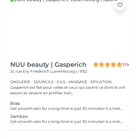
NUU beauty | Gasperich
379
21, rue Evy Friederich
Luxembourg L-1552
ONGLERIE - SOURCILS - CILS - MASSAGE - ÉPILATION
Gasperich est fait pour celles et ceux qui savent ce dont ils ont
besoin et veulent en profiter tran...
Bras
Get smooth skin for a long time in just 30 minutes! Is a method of hair removal when your hair is pulled out with warm wax with the hair follicle. How is wax epilation done? - preparation (the beautician applies a special antiseptic lotion to the skin) - wax is applied (the wax mixture is heated to a certain temperature, after which it is applied to the skin using a wooden stick) - depilation (after the wax hardens the beautician removes the wax strips with hair using sharp movements) - wax residue are removed (wax residues are cleaned off and aloe vera cream is applied) Age restrictions: recommended to do from 14 years. Post procedure recommendations: recommended to do not take hot bath, do not visit sauna, do not swim in the pool for 12 hours after the procedure - it can cause irritation. Frequency: once in 4 weeks.
Jambes
Get smooth skin for a long time in just 30 minutes! Is a method of hair removal when your hair is pulled out with warm wax with the hair follicle. How is wax epilation done? - preparation (the beautician applies a special antiseptic lotion to the skin) - wax is applied (the wax mixture is heated to a certain temperature, after which it is applied to the skin using a wooden stick) - depilation (after the wax hardens the beautician removes the wax strips with hair using sharp movements) - wax residue are removed (wax residues are cleaned off and aloe vera cream is applied) Age restrictions: recommended to do from 14 years. Post procedure recommendations: recommended to do not take hot bath, do not visit sauna, do not swim in the pool for 12 hours after the procedure - it can cause irritation. Frequency: once in 4 weeks.