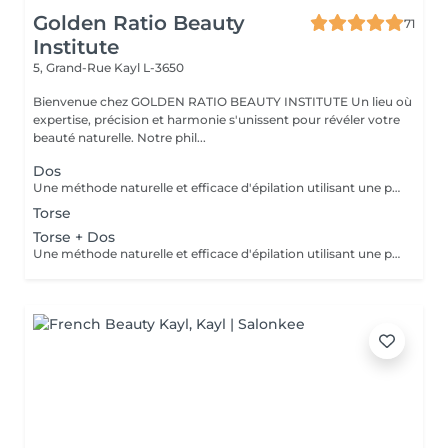
Golden Ratio Beauty
71
Institute
5, Grand-Rue
Kayl L-3650
Bienvenue chez GOLDEN RATIO BEAUTY INSTITUTE Un lieu où
expertise, précision et harmonie s'unissent pour révéler votre
beauté naturelle. Notre phil...
Dos
Une méthode naturelle et efficace d'épilation utilisant une pâte à base de sucre, eau et citron, idéale pour tous types de peaux, même sensibles. Bénéfices : moins douloureuse, réduit les risques d'irritation et respecte la peau. Résultat : une peau douce et nette, avec une repousse plus lente. Une épilation douce, écologique et respectueuse de votre peau.
Torse
Torse + Dos
Une méthode naturelle et efficace d'épilation utilisant une pâte à base de sucre, eau et citron, idéale pour tous types de peaux, même sensibles. Bénéfices : moins douloureuse, réduit les risques d'irritation et respecte la peau. Résultat : une peau douce et nette, avec une repousse plus lente. Une épilation douce, écologique et respectueuse de votre peau.