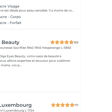
ucre Visage
L'épilation au sucre est idéale pour peau sensible. Il a moins de rougeur après l'épilation. En appliquant le sucre, cela fait un gommage en même temps donc provoque moins de poils incarnés. Le sucre permet d'avoir un excellent résultat.
ucre - Corps
cre - Forfait
 Beauty
169
a Jeunesse Sacrifiée 1940-1945
Hesperange L-5863
lga Eyes Beauty, votre oasis de beauté à
ous allions expertise et douceur pour sublimer
 mains, vos p...
 Luxembourg
171
nri
Luxembourg L-1724