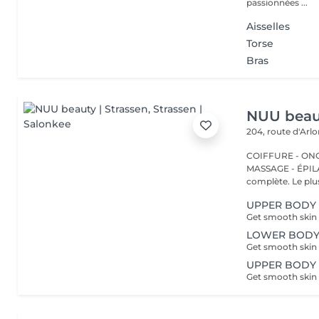
passionnées ...
Aisselles
Torse
Bras
NUU beaut
204, route d'Arl
COIFFURE - ONGL
MASSAGE - ÉPILATION Strassen, c'est NUU dans 
complète. Le plus
UPPER BODY -
LOWER BODY -
UPPER BODY 