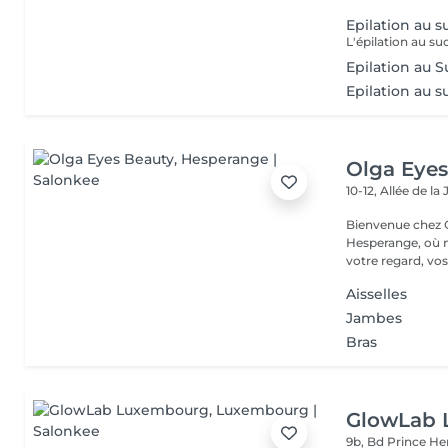
Epilation au s
Epilation au S
Epilation au su
Olga Eyes
10-12, Allée de l
Bienvenue chez O
Hesperange, où n
votre regard, vos
Aisselles
Jambes
Bras
GlowLab
9b, Bd Prince He