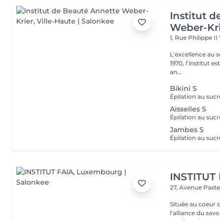
Institut 
Weber-Kr
1, Rue Philippe II
L'excellence au service de la bea
1970, l'institut e
an...
Bikini S
Aisselles S
Jambes S
INSTITUT
27, Avenue Past
Située au coeur 
l'alliance du savoir-faire e