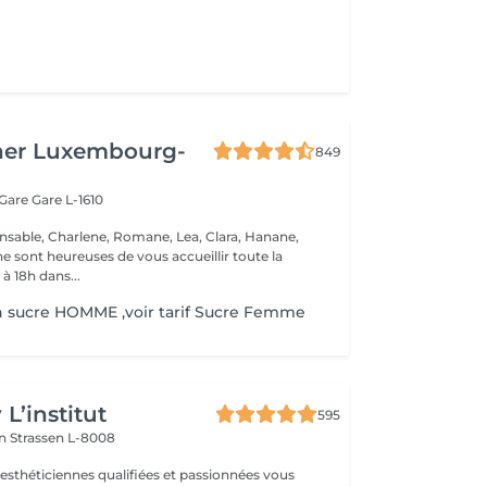
her Luxembourg-
849
 Gare
Gare L-1610
nsable, Charlene, Romane, Lea, Clara, Hanane,
e sont heureuses de vous accueillir toute la
à 18h dans...
n sucre HOMME ,voir tarif Sucre Femme
L’institut
595
on
Strassen L-8008
 esthéticiennes qualifiées et passionnées vous