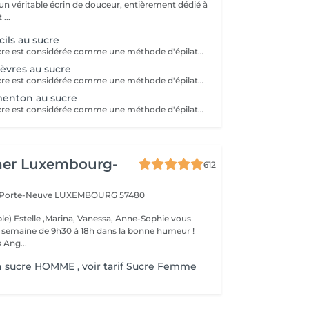
 un véritable écrin de douceur, entièrement dédié à
...
cils au sucre
L'épilation au sucre est considérée comme une méthode d'épilation supérieure! C'est une méthode 100% naturelle, sans aucunes substances chimiques qui se travaille uniquement à la main. Elle permet de retirer le bulbe du poil même si celui n'est pas encore sorti de la peau.Ce qui lui donne la réputation d'épilation semi-définitive! Cette technique va aller chercher le poil en profondeur! Après 3 sessions, il est recommandé de venir toutes les 7 semaines entre chaque épilation. Economique, efficace et précise, cette technique ancestrale permet d'avoir une nouvelle vision de l'épilation. Nombreux sont ses avantages: - Moins douloureux qu'une épilation classique - Ne casse pas le poil - Réduit la croissance du poil - Soin pour la peau (doux exfoliant, soin anti-cellulite dû à la technique) - Peau douce assurée -Idéal pour les adolescents afin que le duvet ne se transforme pas en poil C'est un véritable soin pour la peau à tester !
lèvres au sucre
L'épilation au sucre est considérée comme une méthode d'épilation supérieure! C'est une méthode 100% naturelle, sans aucunes substances chimiques qui se travaille uniquement à la main. Elle permet de retirer le bulbe du poil même si celui n'est pas encore sorti de la peau.Ce qui lui donne la réputation d'épilation semi-définitive! Cette technique va aller chercher le poil en profondeur! Après 3 sessions, il est recommandé de venir toutes les 7 semaines entre chaque épilation. Economique, efficace et précise, cette technique ancestrale permet d'avoir une nouvelle vision de l'épilation. Nombreux sont ses avantages: - Moins douloureux qu'une épilation classique - Ne casse pas le poil - Réduit la croissance du poil - Soin pour la peau (doux exfoliant, soin anti-cellulite dû à la technique) - Peau douce assurée -Idéal pour les adolescents afin que le duvet ne se transforme pas en poil C'est un véritable soin pour la peau à tester !
menton au sucre
L'épilation au sucre est considérée comme une méthode d'épilation supérieure! C'est une méthode 100% naturelle, sans aucunes substances chimiques qui se travaille uniquement à la main. Elle permet de retirer le bulbe du poil même si celui n'est pas encore sorti de la peau.Ce qui lui donne la réputation d'épilation semi-définitive! Cette technique va aller chercher le poil en profondeur! Après 3 sessions, il est recommandé de venir toutes les 7 semaines entre chaque épilation. Economique, efficace et précise, cette technique ancestrale permet d'avoir une nouvelle vision de l'épilation. Nombreux sont ses avantages: - Moins douloureux qu'une épilation classique - Ne casse pas le poil - Réduit la croissance du poil - Soin pour la peau (doux exfoliant, soin anti-cellulite dû à la technique) - Peau douce assurée -Idéal pour les adolescents afin que le duvet ne se transforme pas en poil C'est un véritable soin pour la peau à tester !
her Luxembourg-
612
a Porte-Neuve
LUXEMBOURG 57480
le) Estelle ,Marina, Vanessa, Anne-Sophie vous
la semaine de 9h30 à 18h dans la bonne humeur !
 Ang...
n sucre HOMME , voir tarif Sucre Femme