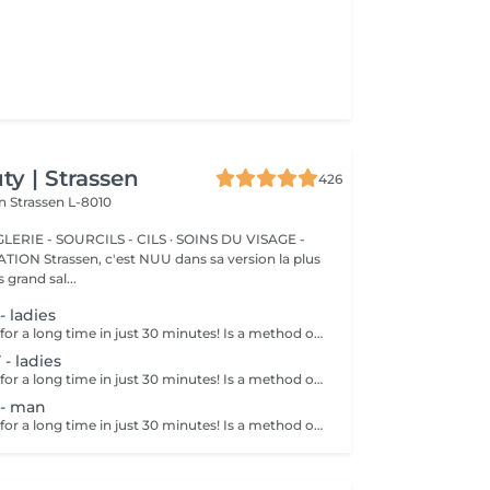
y | Strassen
426
on
Strassen L-8010
ERIE - SOURCILS - CILS · SOINS DU VISAGE -
sa version la plus
 grand sal...
 ladies
Get smooth skin for a long time in just 30 minutes! Is a method of hair removal when your hair is pulled out with warm wax with the hair follicle. How is wax epilation done? - preparation is performed - wax is applied - depilation is performed - wax residue is removed Age restrictions: recommended to do from 14 years. Post procedure recommendations: do not take hot bath, do not visit sauna, do not swim in the pool for 12 hours after the procedure - it can cause irritation. Frequency: once in 4 weeks.
 ladies
Get smooth skin for a long time in just 30 minutes! Is a method of hair removal when your hair is pulled out with warm wax with the hair follicle. How is wax epilation done? - preparation is performed - wax is applied - depilation is performed - wax residue is removed Age restrictions: recommended to do from 14 years. Post procedure recommendations: do not take hot bath, do not visit sauna, do not swim in the pool for 12 hours after the procedure - it can cause irritation. Frequency: once in 4 weeks.
- man
Get smooth skin for a long time in just 30 minutes! Is a method of hair removal when your hair is pulled out with warm wax with the hair follicle. How is wax epilation done? - preparation is performed - wax is applied - depilation is performed - wax residue is removed Age restrictions: recommended to do from 14 years. Post procedure recommendations: do not take hot bath, do not visit sauna, do not swim in the pool for 12 hours after the procedure - it can cause irritation. Frequency: once in 4 weeks.