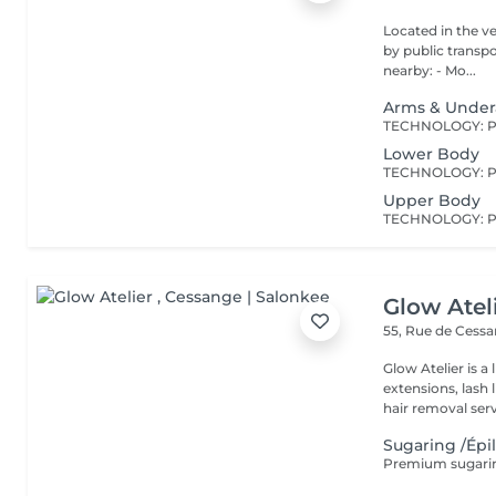
Located in the very heart o
by public transport: Bu
nearby: - Mo...
Arms & Unde
Lower Body
Upper Body
Glow Atel
55, Rue de Cess
Glow Atelier is a
extensions, lash
hair removal servi
Sugaring /Épi