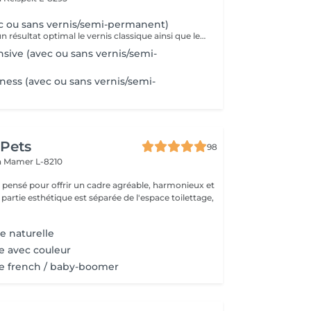
c ou sans vernis/semi-permanent)
Afin de garantir un résultat optimal le vernis classique ainsi que le vernis semi-permanent sont proposés exclusivement en complément d'une pédicure et ne peuvent pas être réservés seuls.
nsive (avec ou sans vernis/semi-
ness (avec ou sans vernis/semi-
 Pets
98
n
Mamer L-8210
é pensé pour offrir un cadre agréable, harmonieux et
 partie esthétique est séparée de l'espace toilettage,
e naturelle
e avec couleur
e french / baby-boomer