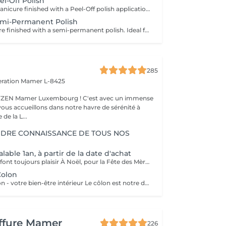
el-Off Polish
Enjoy a classic manicure finished with a Peel-Off polish application. This innovative system provides a glossy, long-lasting finish. Cured under an LED lamp, the polish is instantly dry, so there is no smudging, no dents, and no marks after your appointment. I do not use traditional nail polish because Peel-Off systems are gentler on natural nails, have less odour, last longer, and can be removed more gently.
emi-Permanent Polish
A classic manicure finished with a semi-permanent polish. Ideal for those who want glossy, well-groomed and durable nails for around 2 to 3 weeks. Semi-permanent polish must be professionally removed or renewed in the salon.
285
eration
Mamer L-8425
er Luxembourg ! C'est avec un immense
vous accueillons dans notre havre de sérénité à
de la L...
NDRE CONNAISSANCE DE TOUS NOS
able 1an, à partir de la date d'achat
Des cadeaux qui font toujours plaisir À Noël, pour la Fête des Mères, des Pères, des Grands-Mères, la Saint-Valentin, un anniversaire ou simplement pour faire plaisir : les bons cadeaux OXYZEN sont l'attention idéale. Offrez à vos proches une véritable expérience de bien-être inoubliable. * Vous pouvez acheter vos bons cadeaux directement en ligne sur Salonkee, de façon simple et sécurisée. * Vous pouvez également les commander via notre site internet : https://www.oxyzen.lu Sur notre site, vous avez la possibilité de recevoir un bon cadeau personnalisé, prêt à être imprimé, utilisable immédiatement. Nos bons cadeaux sont valides 1 an à compter de leur date d'achat. Ils peuvent être envoyés par courrier à l'adresse de votre choix ou reçus par mail immédiatement après validation de votre achat . Et si vous préférez le contact direct, il est aussi possible de venir les récupérer en mains propres sur rendez-vous.
Colon
Irrigation du côlon - votre bien-être intérieur Le côlon est notre deuxième cerveau : pour une véritable harmonie, il est essentiel de prendre soin à la fois de son mental et de sa digestion. Une séance se déroule en deux temps : - Un échange personnalisé sur votre hygiène de vie, afin de vous donner des conseils alimentaires adaptés.( + ou - 30 minutes) - La séance d'irrigation ( + ou - 45 minutes), réalisée en douceur avec un appareil spécialisé, pour purifier et régénérer votre système digestif. Bienfaits : * Soulage ballonnements et lourdeurs * Améliore le transit * Élimine gaz et fermentations * Favorise une flore intestinale équilibrée * Apporte légèreté, vitalité et détente L'extérieur reflète l'intérieur : une peau lumineuse et un bien-être visible commencent par un côlon équilibré. Pour plus d'informations, consultez notre site : https://www.oxyzen.lu/massages/irrigation-du-colon.html
iffure Mamer
226