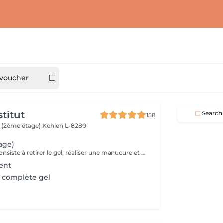
 voucher
titut
Search
158
 (2ème étage)
Kehlen L-8280
age)
Le remplissage consiste à retirer le gel, réaliser une manucure et poser de nouveau du gel. Veuillez noter qu'un supplément de 3 € sera ajouté si vous avez des ongles cassés. Si plus de 4 ongles sont cassés, le tarif d'une pose complète sera appliqué. Le prix étudiant est appliqué aux enfants des clientes habituelles.
ent
 complète gel