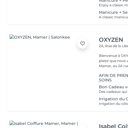
Manicure + Pe
Manicure + S
OXYZEN
2A, Rue de la Lib
Bienvenue à OXYZEN Mam
plaisir que nous 
Mamer, au 2A rue 
AFIN DE PRE
SOINS
Bon Cadeau val
Irrigation du 
Isabel Co