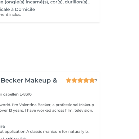
 (ongle(s) incarné(s), cor(s), durillon(s)...
cale à Domicile
ment inclus.
a Becker Makeup &
7
on
capellen L-8310
rofessional Makeup
ure
Manucure-without application A classic manicure for naturally beautiful, well-groomed hands. The treatment includes nail shaping, cuticle care, light buffing if needed, followed by nourishing cuticle oil and a moisturizing hand cream. This service does not include an application