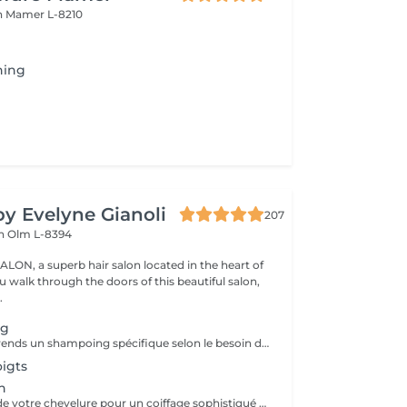
n
Mamer L-8210
hing
by Evelyne Gianoli
207
en
Olm L-8394
LON, a superb hair salon located in the heart of
.
ng
ce service comprends un shampoing spécifique selon le besoin de votre cheveu et votre cuir chevelu * le soin ou masque n est pas compris
igts
n
Embellissementde votre chevelure pour un coiffage sophistiqué et personnalisé pour un événement spécial