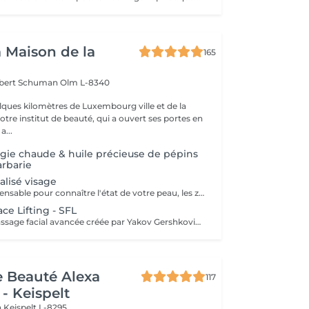
a Maison de la
165
obert Schuman
Olm L-8340
ques kilomètres de Luxembourg ville et de la
notre institut de beauté, qui a ouvert ses portes en
 Une a...
ougie chaude & huile précieuse de pépins
arbarie
alisé visage
Une étape indispensable pour connaître l'état de votre peau, les zones à traiter et les habitudes de vie afin de proposer le soin le plus adapté ainsi qu'une bonne routine à domicile.
ce Lifting - SFL
Technique de massage facial avancée créée par Yakov Gershkovich qui travaille en profondeur les muscles du visage, du cou et du décolleté afin de lifter, tonifier et redessiner les contours naturels du visage. Ce massage combine des manuvres externes sculptantes et profondes permettant de relâcher les tensions musculaires, stimuler la circulation et améliorer la fermeté de la peau. Une technique intrabuccale (à l'intérieur de la bouche) peut être intégrée au soin pour un travail musculaire encore plus ciblé. Cette étape reste facultative : si vous préférez ne pas la recevoir, le travail musculaire est intensifié par des manuvres externes. Le tarif du soin reste inchangé. Résultats recherchés : - effet liftant naturel - visage plus sculpté et détendu - amélioration du tonus musculaire - peau plus lumineuse
de Beauté Alexa
117
- Keispelt
n
Keispelt L-8295