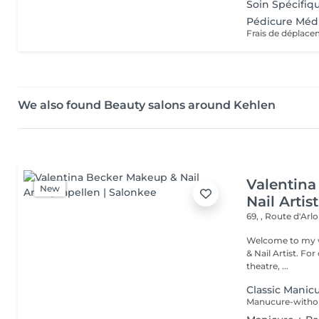
Soin Spécifique
Pédicure Médi
Frais de déplace
We also found Beauty salons around Kehlen
Valentin
New
Nail Artist
69, , Route d'Arl
Welcome to my world. I'm Valentina Becker, a p
& Nail Artist. For over 13 years, I have worked across film, television,
theatre, ...
Classic Manic