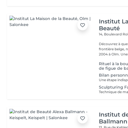
Institut L
Beauté
14, Boulevard R
Découvrez à quel
frontière belge, 
2004 à Olm.
Rituel à la b
de figue de b
Bilan personn
Sculpturing Fa
Institut 
Ballmann 
13, Rue de Kehle