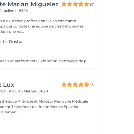
té Marian Miguelez
97
Capellen L-8328
s d'existence professionnelle en constante
 spa qui compte une équipe de 5 esthéticiennes
dont une na...
e tri Dosha
Soins du Visage précis et performants Exfoliation, nettoyage de peau profond, sérum personnalisé, masque ciblé, constituent les étapes clés des soins du visage PHYTOMER. Les produits utilisés pour les soins du visage en instituts et spas offrent une efficacité professionnelle avec des textures spécifiques et des concentrations optimisées en actifs marins.
x Lux
53
rlon (Atrium)
Mamer L-8211
thétique Anti-âge et Minceur Pédicurie Médicale
nent Traitement de l'incontinence Epilation
Traitemen...