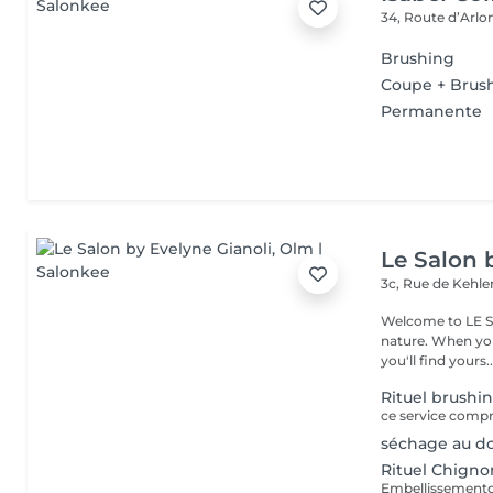
34, Route d’Arlo
Brushing
Coupe + Brus
Permanente
Le Salon 
3c, Rue de Kehl
Welcome to LE SA
nature. When you walk through the doors of this beautiful salon,
you'll find yours..
Rituel brushi
séchage au do
Rituel Chigno