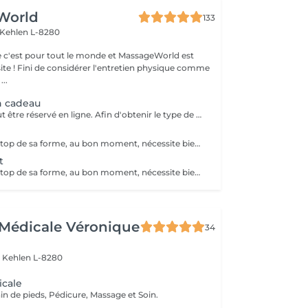
World
133
Kehlen L-8280
 c'est pour tout le monde et MassageWorld est
physique comme
...
n cadeau
Ce service ne peut être réservé en ligne. Afin d'obtenir le type de bon cadeau souhaité il vous suffit de nous contacter soit par téléphone, soit par e-mail. Nous conviendrons ensemble d'un type de massage désiré et votre bon cadeau sera à récupérer chez MassageWorld Kehlen ou envoyer par mail. Numéro de téléphone : +352 691 20 44 49 Adresse mail : contact@massageworld.lu
Parce qu'être au top de sa forme, au bon moment, nécessite bien plus que de l'entrainement. Utilisé depuis de nombreuses années par les sportifs de haut niveau, le massage sportif est à présent à votre disposition. Avant l'effort, le massage prépare les muscles à performer tout en évitant les blessures. Après l'effort, il prévient les courbatures et détend la musculature, ce qui permet aux muscles de se relaxer pour mieux récupérer. Ce type de massage stimule le système lymphatique, la circulation sanguine et enlève les nuds musculaires. Le massage sportif est souvent demandé par les athlètes pour soulager ou prévenir des douleurs musculaires retardées, pour accélérer la guérison des blessures des tendons et des muscles, pour augmenter l'amplitude des mouvements ou le volumes des muscles, etc. Développé au départ pour traiter les blessures sportives et augmenter les performances des athlètes, tout le monde peut à présent bénéficier des bienfaits d'un tel massage. L'essayer, c'est l'adopter ! Il existe différents types de massages selon le sport pratiqué ou les douleurs ressenties. Le Massage sportif est donc adaptable selon les souhaits de chacun.
t
Parce qu'être au top de sa forme, au bon moment, nécessite bien plus que de l'entrainement. Utilisé depuis de nombreuses années par les sportifs de haut niveau, le massage sportif est à présent à votre disposition. Avant l'effort, le massage prépare les muscles à performer tout en évitant les blessures. Après l'effort, il prévient les courbatures et détend la musculature, ce qui permet aux muscles de se relaxer pour mieux récupérer. Ce type de massage stimule le système lymphatique, la circulation sanguine et enlève les nuds musculaires. Le massage sportif est souvent demandé par les athlètes pour soulager ou prévenir des douleurs musculaires retardées, pour accélérer la guérison des blessures des tendons et des muscles, pour augmenter l'amplitude des mouvements ou le volumes des muscles, etc. Développé au départ pour traiter les blessures sportives et augmenter les performances des athlètes, tout le monde peut à présent bénéficier des bienfaits d'un tel massage. L'essayer, c'est l'adopter ! Il existe différents types de massages selon le sport pratiqué ou les douleurs ressenties. Le Massage sportif est donc adaptable selon les souhaits de chacun.
Médicale Véronique
34
r
Kehlen L-8280
icale
in de pieds, Pédicure, Massage et Soin.