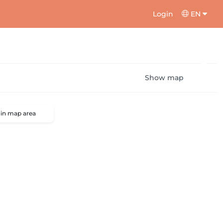
Login
EN
Show map
 in map area