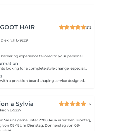
 GOOT HAIR
513
e
Diekirch L-9229
Enjoy a precision barbering experience tailored to your personal style. From sharp fades to classic cuts, every detail is carefully crafted to create a clean, confident look. Finished with professional styling to ensure your haircut looks sharp and easy to maintain.
ormation
Designed for clients looking for a complete style change, especially when transitioning from longer hair to a shorter, more structured look. Your barber will take the time to consult with you, create a tailored haircut, and guide you on how to style and maintain your new look at home.
g
Refine your look with a precision beard shaping service designed to keep your beard clean, balanced, and well-defined. This service focuses on detailed trimming, shaping, and precise line work to enhance your natural facial structure and create a sharp, polished finish.
on a Sylvia
157
kirch L-9227
n Sie uns gerne unter 27808404 erreichen. Montag,
ag von 08-18Uhr Dienstag, Donnerstag von 08-
nen nicht ...