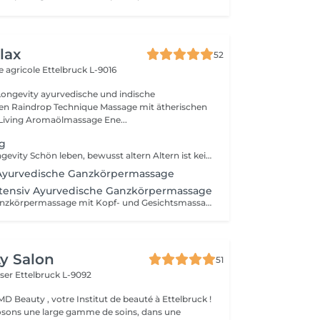
lax
52
e agricole
Ettelbruck L-9016
ische und indische
n Raindrop Technique Massage mit ätherischen
Living Aromaölmassage Ene...
ng
Well-Aging & Longevity Schön leben, bewusst altern Altern ist kein Rückschritt es ist ein natürlicher Wandel, den wir mit Achtsamkeit und Lebensfreude gestalten können. Well-Aging bedeutet, den eigenen Körper zu verstehen, ihn zu unterstützen und mit ihm in Harmonie zu leben Tag für Tag, Jahr für Jahr. Dein Weg beginnt hier Ob du erste Zeichen der Hautalterung spürst, deinen Schlaf verbessern möchtest oder einfach mehr Energie im Alltag suchst Ich begleite dich mit Herz, Wissen und maßgeschneiderten Lösungen. Denn die besten Jahre sind nicht vorbei sie beginnen genau jetzt.
yurvedische Ganzkörpermassage
ensiv Ayurvedische Ganzkörpermassage
Ayurvedische Ganzkörpermassage mit Kopf- und Gesichtsmassage, entspannendem Fussbad : Die « Königin » der Massagen
y Salon
51
iser
Ettelbruck L-9092
D Beauty , votre Institut de beauté à Ettelbruck !
sons une large gamme de soins, dans une