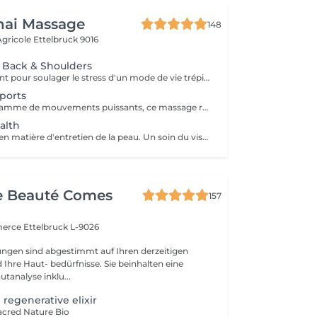
hai Massage
148
 Agricole
Ettelbruck 9016
f Back & Shoulders
Massage pénétrant pour soulager le stress d'un mode de vie trépidant ciblant les zones à problèmes de tension et des tissus et muscles conjonctifs du dos raides ou tendus.
ports
Englobant une gamme de mouvements puissants, ce massage revigorant combine un massage suédois classique avec des techniques de compression et de points de déclenchement pour réduire la douleur. Réchauffant le corps, il stimule les muscles des cuisses, des épaules, des bras et du dos. Idéal pour les sportifs et les personnes souffrant de tensions
alth
Le nec plus ultra en matière d'entretien de la peau. Un soin du visage sur mesure conçut pour atténuer les ridules et récupérer la peau fatiguée. En plus d'un massage signature du visage, du cou et des épaules, exfolier, nettoyer, restaurer et protéger sont au cur de ce soin du visage pour ces messieurs.
e Beauté Comes
157
merce
Ettelbruck L-9026
ngen sind abgestimmt auf Ihren derzeitigen
Ihre Haut- bedürfnisse. Sie beinhalten eine
utanalyse inklu...
regenerative elixir
acred Nature Bio