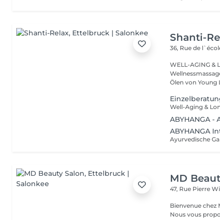
Shanti-Re
36, Rue de l`écol
WELL-AGING & Longevity ayurved
Wellnessmassage
Ölen von Young 
Einzelberatu
ABYHANGA - A
ABYHANGA Int
MD Beaut
47, Rue Pierre W
Bienvenue chez M
Nous vous propo