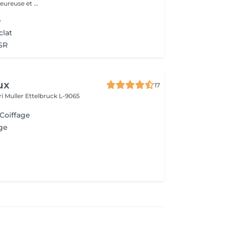
ureuse et ...
e
clat
HSR
ux
17
i Muller
Ettelbruck L-9065
 Coiffage
ge