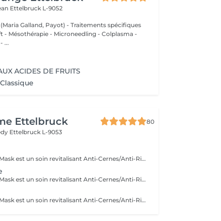
Jean
Ettelbruck L-9052
 (Maria Galland, Payot) - Traitements spécifiques
ift - Mésothérapie - Microneedling - Colplasma -
 ...
AUX ACIDES DE FRUITS
 Classique
me Ettelbruck
80
nedy
Ettelbruck L-9053
Le 24K Gold Eye Mask est un soin revitalisant Anti-Cernes/Anti-Rides composé de Collagène Végétal haute densité, Aloe Vera, Huile de pépins de raisin, Peptides d'avoine, Vitamine A, Acid Hyaluronic et Poudre d'or 24 carats
e
Le 24K Gold Eye Mask est un soin revitalisant Anti-Cernes/Anti-Rides composé de Collagène Végétal haute densité, Aloe Vera, Huile de pépins de raisin, Peptides d'avoine, Vitamine A, Acid Hyaluronic et Poudre d'or 24 carats
Le 24K Gold Eye Mask est un soin revitalisant Anti-Cernes/Anti-Rides composé de Collagène Végétal haute densité, Aloe Vera, Huile de pépins de raisin, Peptides d'avoine, Vitamine A, Acid Hyaluronic et Poudre d'or 24 carats