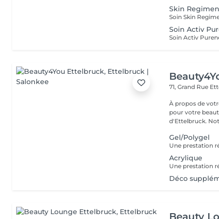
Skin Regime
Soin Skin Regime
Soin Activ Pu
Soin Activ Puren
Beauty4Yo
71, Grand Rue
Ett
À propos de votre espace beauté
pour votre beauté
d'Ettelbruck. Notr
Gel/Polygel
Acrylique
Déco suppléme
Beauty Lo