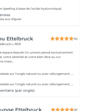
n
n (peeling à base de l'acide hyaluronique)
reness
ess aux Algues
u Ettelbruck
110
elbruck L-9051
 Un univers pensé exclusivement
, votre sérénité et votre bien-être au cur
e missi...
Une prestation réalisée sur l'ongle naturel ou avec rallongement, pour des ongles élégants et résistants pendant plusieurs semaines. * Préparation de l'ongle naturel * Mise en forme des ongles * Travail des cuticules * Application du gel * Finition au choix * 2 décorations incluses
Une prestation réalisée sur l'ongle naturel ou avec rallongement, idéale pour des ongles solides, élégants et durables. * Préparation de l'ongle naturel * Mise en forme des ongles * Travail des cuticules * Application de l'acrylique * Finition au choix * 2 décorations incluses
ntaire (par ongle)
unge Ettelbruck
97