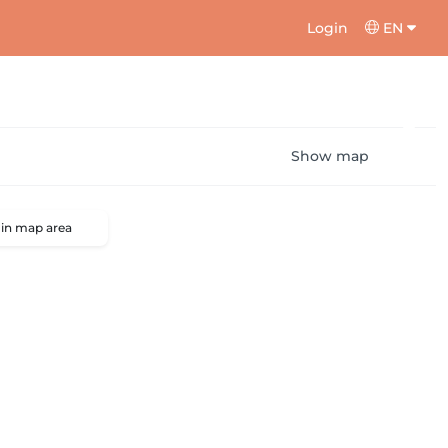
Login
EN
Show map
 in map area