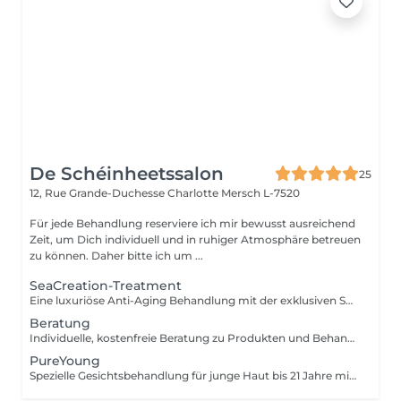
De Schéinheetssalon
25
12, Rue Grande-Duchesse Charlotte
Mersch L-7520
Für jede Behandlung reserviere ich mir bewusst ausreichend
Zeit, um Dich individuell und in ruhiger Atmosphäre betreuen
zu können. Daher bitte ich um ...
SeaCreation-Treatment
Eine luxuriöse Anti-Aging Behandlung mit der exklusiven SEA CREATION Linie von BABOR. Hochwirksame Tiefsee-Inhaltsstoffe, kombiniert mit warm-kalt Anwendungen sowie Hand- und Armpflege, sorgen für intensive Regeneration und pure Entspannung.
Beratung
Individuelle, kostenfreie Beratung zu Produkten und Behandlungen einzeln oder ergänzend zu jeder Anwendung buchbar.
PureYoung
Spezielle Gesichtsbehandlung für junge Haut bis 21 Jahre mit Fokus auf gründliche Ausreinigung und Hautklärung.