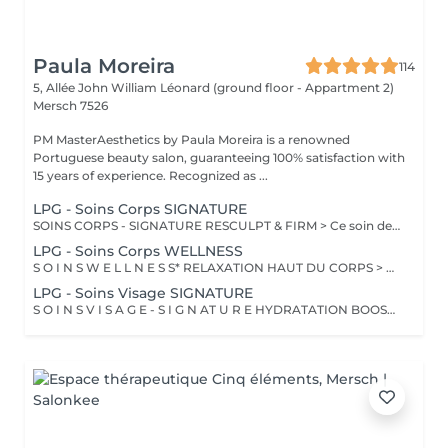
Paula Moreira
114
5, Allée John William Léonard (ground floor - Appartment 2)
Mersch 7526
PM MasterAesthetics by Paula Moreira is a renowned
Portuguese beauty salon, guaranteeing 100% satisfaction with
15 years of experience. Recognized as ...
LPG - Soins Corps SIGNATURE
SOINS CORPS - SIGNATURE RESCULPT & FIRM > Ce soin de l'ensemble du corps raffermit la peau et redonne du galbe aux courbes pour retrouver une silhouette resculptée et plus ferme tout en procurant un grand moment de bien-être. CELLULITE LISSANT > Ce soin ciblé déstocke les graisses localisées, défibrose et assouplit les tissus pour traiter efficacement la cellulite adipeuse et fibreuse tout en procurant un grand moment de bien-être. DÉCOUVERTE Ce soin propose une introduction à la technique endermologie® afin de découvrir le potentiel des différentes stimulations cellulaires et les sensations uniques qu'elles procurent. BILAN PERSONNALISÉ Tout programme de soin endermologie® corps commence par un bilan ultra-précis, avec l'application professionnelle ENDERMOLINK. Il se déroule en trois étapes clés : 1. Décryptage de votre mode de vie. 2. Analyse pointue de l'état de votre peau. 3. Création de votre programme sur-mesure.
LPG - Soins Corps WELLNESS
S O I N S W E L L N E S S* RELAXATION HAUT DU CORPS > Ce soin favorise un relâchement profond des tensions dans le dos, la nuque, les épaules et le cuir chevelu pour apporter une relaxation complète et une sensation de bien-être global revitalisante. DÉTOX DRAINANT > Ce soin active les échanges circulatoires pour agir sur la rétention d'eau et éliminer les toxines, offrant un effet dynamisant et une sensation de légèreté aux jambes. VITALITÉ STRESS SOMMEIL > Ce soin de l'ensemble du corps diminue le stress, augmente la vitalité et améliore la qualité du sommeil pour apporter un mieux-être global tout en renforçant les défenses naturelles. RECUP DEEP TISSUE > En agissant sur les tissus profonds, ce soin soulage les tensions musculaires et favorise une meilleure récupération sportive en diminuant les courbatures. INTENSE WELLNESS > Ce soin de l'ensemble du corps détend les zones de tensions musculaires et favorise un lâcher prise total, offrant ainsi une relaxation profonde et une sensation de bien-être intensifi ée.
LPG - Soins Visage SIGNATURE
S O I N S V I S A G E - S I G N AT U R E HYDRATATION BOOSTER > Ce soin stimule la production d'acide hyaluronique pour une hydratation intense, redonnant à la peau un aspect repulpé et lissé tout en la protégeant des agressions extérieures et du vieillissement cutané. PRO LIFT > Ce soin anti-âge complet (visage, cou, décolleté, mains) se distingue par sa combinaison unique d'exfoliations, de stimulation cellulaire mécanique et de manuvres facialistes exclusives. Il uniformise et illumine le teint, tout en liftant et redessinant les contours du visage. En comblant visiblement les rides et en renforçant la fermeté de la peau, ce soin révèle un épiderme plus lisse, lifté et rajeuni. RÉNOVATEUR PEAU NEUVE > Ce soin avancé associe une double exfoliation mécanique et chimique du visage et du cou, permettant un nettoyage en profondeur de l'épiderme. Il favorise l'élimination des toxines et stimule le renouvellement cellulaire pour retrouver une peau saine, uniforme et lumineuse. BILAN PERSONNALISÉ Tout programme de soin endermologie® visage commence par un bilan ultra-précis, avec l'application professionnelle ENDERMOLINK. Il se déroule en trois étapes clés : 1. Décryptage de votre mode de vie 2. Analyse pointue de l'état de votre peau 3. Création de votre programme sur-mesure