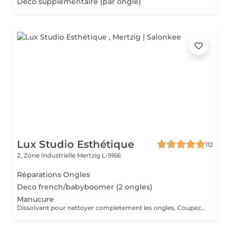
Déco supplémentaire (par ongle)
Lux Studio Esthétique
112
2, Zone Industrielle
Mertzig L-9166
Réparations Ongles
Deco french/babyboomer (2 ongles)
Manucure
Dissolvant pour nettoyer completement les ongles, Coupez et Modelez les ongles avec une lime, Mouillez les mains quelques minutes pour ramollir les cuticules, Pousses les Cuticules avec batone pour repousser doucement vers l'arrière et coupez les excès, Hydratez les Mains avec crème et les cuticules pour maintenir la peau douce, Appliquez une base transparent pour protéger les ongles. Attendez suffisamment de tempos pour sèche.