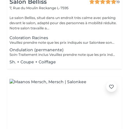
Salon Belliss
19
7, Rue du Moulin
Reckange L-7595
Le salon Belliss, situé dans un endroit très calme avec parking
devant le salon, adapté pour des personnes à mobilité réduite.
Notre salon travaille a...
Coloration Racines
Veuillez prendre note que les prix indiqués sur Salonkee sont communiqués à titre informatif et s'entendent de base. Ces derniers sont susceptibles de varier selon le diagnostic réalisé à votre arrivée au salon et l'expertise du professionnel à qui vous confiez votre beauté. Dans tous les cas, un devis précis vous sera proposé et toutes réalisations de prestations seront effectuées avec votre accord. Un grand merci d'avance pour votre compréhension. Au plaisir de vous recevoir très vite.
Ondulation (permanente)
Soin-Traitement inclus Veuillez prendre note que les prix indiqués sur Salonkee sont communiqués à titre informatif et s'entendent de base. Ces derniers sont susceptibles de varier selon le diagnostic réalisé à votre arrivée au salon et l'expertise du professionnel à qui vous confiez votre beauté. Dans tous les cas, un devis précis vous sera proposé et toutes réalisations de prestations seront effectuées avec votre accord. Un grand merci d'avance pour votre compréhension. Au plaisir de vous recevoir très vite.
Sh. + Coupe + Coiffage