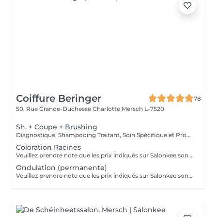
Coiffure Beringer
78
50, Rue Grande-Duchesse Charlotte
Mersch L-7520
Sh. + Coupe + Brushing
Diagnostique, Shampooing Traitant, Soin Spécifique et Produits Coiffants inclus
Coloration Racines
Veuillez prendre note que les prix indiqués sur Salonkee sont communiqués à titre informatif et s'entendent de base. Ces derniers sont susceptibles de varier selon le diagnostic réalisé à votre arrivée au salon et l'expertise du professionnel à qui vous confiez votre beauté. Dans tous les cas, un devis précis vous sera proposé et toutes réalisations de prestations seront effectuées avec votre accord. Un grand merci d'avance pour votre compréhension. Au plaisir de vous recevoir très vite.
Ondulation (permanente)
Veuillez prendre note que les prix indiqués sur Salonkee sont communiqués à titre informatif et s'entendent de base. Ces derniers sont susceptibles de varier selon le diagnostic réalisé à votre arrivée au salon et l'expertise du professionnel à qui vous confiez votre beauté. Dans tous les cas, un devis précis vous sera proposé et toutes réalisations de prestations seront effectuées avec votre accord. Un grand merci d'avance pour votre compréhension. Au plaisir de vous recevoir très vite.