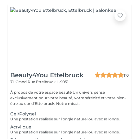
Beauty4You Ettelbruck
110
71, Grand Rue
Ettelbruck L-9051
À propos de votre espace beauté Un univers pensé
exclusivement pour votre beauté, votre sérénité et votre bien-
être au cur d'Ettelbruck. Notre missi...
Gel/Polygel
Une prestation réalisée sur l'ongle naturel ou avec rallongement, pour des ongles élégants et résistants pendant plusieurs semaines. * Préparation de l'ongle naturel * Mise en forme des ongles * Travail des cuticules * Application du gel * Finition au choix * 2 décorations incluses
Acrylique
Une prestation réalisée sur l'ongle naturel ou avec rallongement, idéale pour des ongles solides, élégants et durables. * Préparation de l'ongle naturel * Mise en forme des ongles * Travail des cuticules * Application de l'acrylique * Finition au choix * 2 décorations incluses