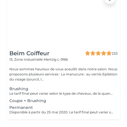
Beim Coiffeur
233
13, Zone Industrielle
Mertzig L-9166
Nous sommes heureux de vous aceuillir dans notre salon. Nous
proposons plusieurs services : La manucure : au vernis Epilation
du visage (sourcil, l...
Brushing
Le tarif final peut varier selon le type de cheveux, de la quantité de produit utilisée et de la création finalement réalisée. Un grand merci d'avance pour votre compréhension Au plaisir de vous revoir très vite ;)
Coupe + Brushing
Permanent
Disponible à partir du 25 mai 2020. Le tarif final peut varier selon le type de cheveux, de la quantité de produit utilisée et de la création finalement réalisée.