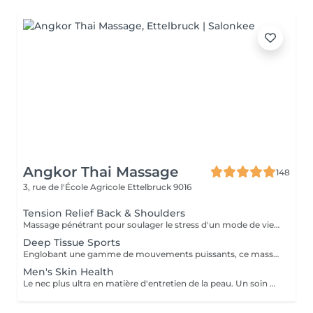
Angkor Thai Massage
148
3, rue de l'École Agricole
Ettelbruck 9016
Tension Relief Back & Shoulders
Massage pénétrant pour soulager le stress d'un mode de vie trépidant ciblant les zones à problèmes de tension et des tissus et muscles conjonctifs du dos raides ou tendus.
Deep Tissue Sports
Englobant une gamme de mouvements puissants, ce massage revigorant combine un massage suédois classique avec des techniques de compression et de points de déclenchement pour réduire la douleur. Réchauffant le corps, il stimule les muscles des cuisses, des épaules, des bras et du dos. Idéal pour les sportifs et les personnes souffrant de tensions
Men's Skin Health
Le nec plus ultra en matière d'entretien de la peau. Un soin du visage sur mesure conçut pour atténuer les ridules et récupérer la peau fatiguée. En plus d'un massage signature du visage, du cou et des épaules, exfolier, nettoyer, restaurer et protéger sont au cur de ce soin du visage pour ces messieurs.