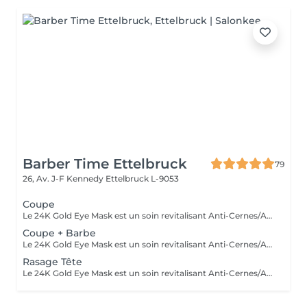
Barber Time Ettelbruck
79
26, Av. J-F Kennedy
Ettelbruck L-9053
Coupe
Le 24K Gold Eye Mask est un soin revitalisant Anti-Cernes/Anti-Rides composé de Collagène Végétal haute densité, Aloe Vera, Huile de pépins de raisin, Peptides d'avoine, Vitamine A, Acid Hyaluronic et Poudre d'or 24 carats
Coupe + Barbe
Le 24K Gold Eye Mask est un soin revitalisant Anti-Cernes/Anti-Rides composé de Collagène Végétal haute densité, Aloe Vera, Huile de pépins de raisin, Peptides d'avoine, Vitamine A, Acid Hyaluronic et Poudre d'or 24 carats
Rasage Tête
Le 24K Gold Eye Mask est un soin revitalisant Anti-Cernes/Anti-Rides composé de Collagène Végétal haute densité, Aloe Vera, Huile de pépins de raisin, Peptides d'avoine, Vitamine A, Acid Hyaluronic et Poudre d'or 24 carats