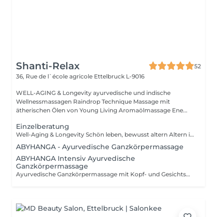
Shanti-Relax
52
36, Rue de l`école agricole
Ettelbruck L-9016
WELL-AGING & Longevity ayurvedische und indische
Wellnessmassagen Raindrop Technique Massage mit
ätherischen Ölen von Young Living Aromaölmassage Ene...
Einzelberatung
Well-Aging & Longevity Schön leben, bewusst altern Altern ist kein Rückschritt es ist ein natürlicher Wandel, den wir mit Achtsamkeit und Lebensfreude gestalten können. Well-Aging bedeutet, den eigenen Körper zu verstehen, ihn zu unterstützen und mit ihm in Harmonie zu leben Tag für Tag, Jahr für Jahr. Dein Weg beginnt hier Ob du erste Zeichen der Hautalterung spürst, deinen Schlaf verbessern möchtest oder einfach mehr Energie im Alltag suchst Ich begleite dich mit Herz, Wissen und maßgeschneiderten Lösungen. Denn die besten Jahre sind nicht vorbei sie beginnen genau jetzt.
ABYHANGA - Ayurvedische Ganzkörpermassage
ABYHANGA Intensiv Ayurvedische
Ganzkörpermassage
Ayurvedische Ganzkörpermassage mit Kopf- und Gesichtsmassage, entspannendem Fussbad : Die « Königin » der Massagen