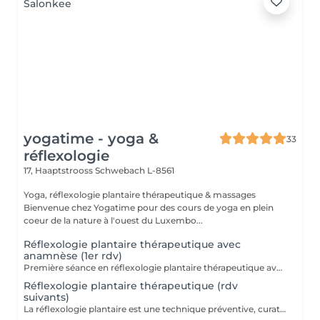
yogatime - yoga &
33
réflexologie
17, Haaptstrooss
Schwebach L-8561
Yoga, réflexologie plantaire thérapeutique & massages
Bienvenue chez Yogatime pour des cours de yoga en plein
coeur de la nature à l'ouest du Luxembo...
Réflexologie plantaire thérapeutique avec
anamnèse (1er rdv)
Première séance en réflexologie plantaire thérapeutique avec anamnèse approfondie. La réflexologie plantaire est une technique préventive, curative et manuelle. Cette technique millénaire non-invasive utilise les ressources naturelles de l'organisme et est reconnue par l'OMS (Organisation Mondiale de la Santé) comme une pratique de santé de soins complémentaires. Contre-indications: mycose ou blessure au pied.
Réflexologie plantaire thérapeutique (rdv
suivants)
La réflexologie plantaire est une technique préventive, curative et manuelle. Cette technique millénaire non-invasive utilise les ressources naturelles de l'organisme et est reconnue par l'OMS (Organisation Mondiale de la Santé) comme une pratique de santé de soins complémentaires. Contre-indications: mycose ou blessure au pied.