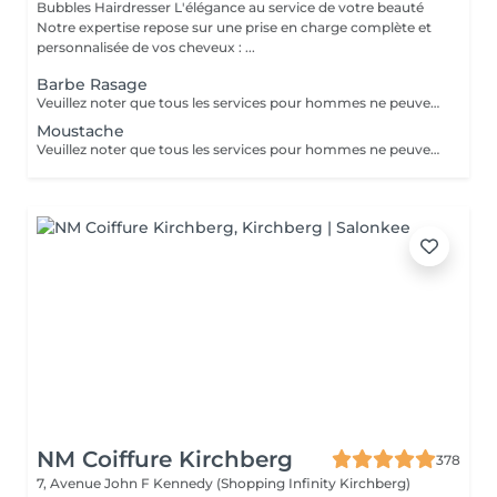
Bubbles Hairdresser L'élégance au service de votre beauté
Notre expertise repose sur une prise en charge complète et
personnalisée de vos cheveux : ...
Barbe Rasage
Veuillez noter que tous les services pour hommes ne peuvent PAS être réservés en ligne. Merci d'appeler ou de passer pour réserver ces derniers. Quiconque ne respecte pas cela et réserve un service pour femme à la place ou utilise le compte d'une femme pour bloquer du temps pour le service d'un homme sera bloqué de toutes les réservations futures.
Moustache
Veuillez noter que tous les services pour hommes ne peuvent PAS être réservés en ligne. Merci d'appeler ou de passer pour réserver ces derniers. Quiconque ne respecte pas cela et réserve un service pour femme à la place ou utilise le compte d'une femme pour bloquer du temps pour le service d'un homme sera bloqué de toutes les réservations futures.
NM Coiffure Kirchberg
378
7, Avenue John F Kennedy (Shopping Infinity Kirchberg)