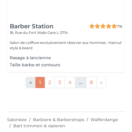
Barber Station
716
18, Rue du Fort Walis
Gare L-2714
Salon de coiffure exclusivement réserver aux hommes . Haircut
style & beard
Rasage à lancienne
Taille barbe et contours
«
1
2
3
4
...
8
»
Salonkee
Barbiere & Barbershops
Walferdange
Bart trimmen & rasieren