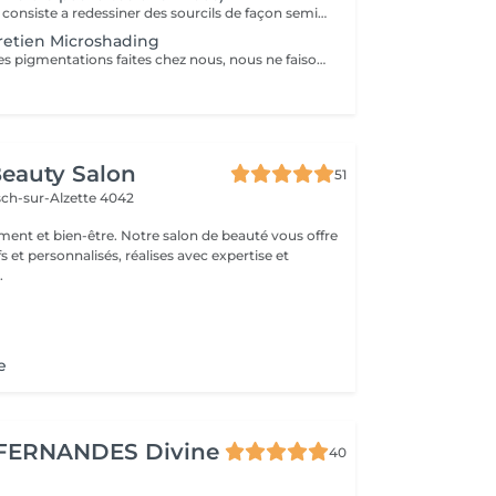
Le microshading consiste a redessiner des sourcils de façon semi-permanent. avec une durée d'environ 8 a 18 mois selon chaque peau, cette technique nous permet un effet très naturel et d'avoir des jolis dégradés. je utilise une dermographe (machine spécifique pour makeup semi- permanent) qui s'adapte,á tout type de peau,contrairement aux autres techniques qui coupent la peau. les avantagens Sont -indolore -non agressif pour la peau -cicatrisation plus propre et sûre -meilleure fixation -effet plus net et dessiné. Retouche fixatrice après un mois incluse dans la tarif. Contre indiqué aux : Femme enceinte ou allaitante Sur traitement médicaments anti-inflammatoires ou antibiotiques et isotrétinoïne Possédant allergies sévères ou maladies auto-immunes Injections datant mois de 15 jours sur le visage Une photo est obligatoire avant la prise de rendez-vous pour toute personne ayant une ancienne pigmentation, visible ou non. Soins après pigmentation: Pas de piscine, sauna, hamman ou bronzage pendant 2 semaines après.
retien Microshading
Exclusive pour des pigmentations faites chez nous, nous ne faisons pas de retouche des outres professionnels.
eauty Salon
51
sch-sur-Alzette 4042
ement et bien-être. Notre salon de beauté vous offre
fs et personnalisés, réalises avec expertise et
.
e
FERNANDES Divine
40