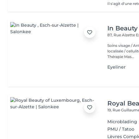
Il s'agit d'une r
In Beauty
87, Rue Alzette
E
Soins visage / An
localisée / cellul
Thérapie Mas...
Eyeliner
Royal Be
19, Rue Guillau
Microblading
PMU / Tatoo
Lèvres Compl