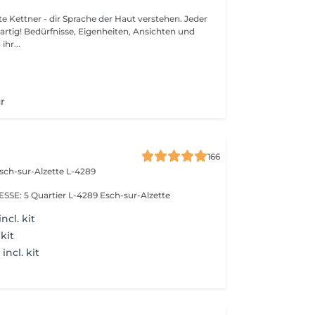
Kettner - dir Sprache der Haut verstehen. Jeder
gartig! Bedürfnisse, Eigenheiten, Ansichten und
ihr...
r
166
sch-sur-Alzette L-4289
E: 5 Quartier L-4289 Esch-sur-Alzette
ncl. kit
 kit
ncl. kit