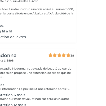
ette
Esch-sur-Alzette L-4010
r la porte située entre Albalux et AXA, du côté de la
es
il a fil
tion de levres
adonna
38
tz L-3898
e studio Madonna, votre oasis de beauté au cur du
re salon propose une extension de cils de qualité
...
rés
Appeler pour une information Le prix inclut une retouche après 6 à 8 semaines.
tretien 6 mois
etouche sur mon travail, et non sur celui d'un autre.
tretien 12 mois