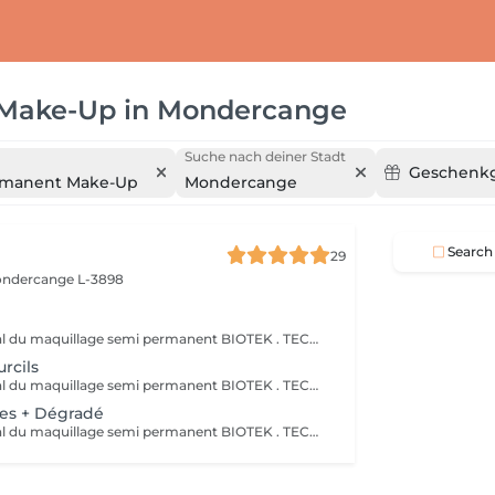
 Make-Up
in
Mondercange
Suche nach deiner Stadt
Geschenkg
rmanent Make-Up
Mondercange
Search
29
ndercange L-3898
Le leader mondial du maquillage semi permanent BIOTEK . TECHNIQUE sourcils effet ombré poudré très naturel, travailler avec des différentes aiguilles et plusieurs pigments pour réaliser cet effet. 50 à 60% des pigments s'estompent après cicatrisation . Avec une retouche comprise après 1 mois . IMPORTANT: Dans le cas où la prestation du maquillage semi permanent précédente était effectuée par un autre prestataire du service, la prestation chez Mymeili sera facturée au tarif complet. Annulation 48h avant la date du rendez-vous merci
rcils
Le leader mondial du maquillage semi permanent BIOTEK . TECHNIQUE sourcils effet ombré poudré très naturel, travailler avec des différentes aiguilles et plusieurs pigments pour réaliser cet effet. 50 à 60% des pigments s'estompent après cicatrisation . Avec une retouche comprise après 1 mois . IMPORTANT: Dans le cas où la prestation du maquillage semi permanent précédente était effectuée par un autre prestataire du service, la prestation chez Mymeili sera facturée au tarif complet. Annulation 48h avant la date du rendez-vous merci
res + Dégradé
Le leader mondial du maquillage semi permanent BIOTEK . TECHNIQUE sourcils effet ombré poudré très naturel, travailler avec des différentes aiguilles et plusieurs pigments pour réaliser cet effet. 50 à 60% des pigments s'estompent après cicatrisation . Avec une retouche comprise après 1 mois . IMPORTANT: Dans le cas où la prestation du maquillage semi permanent précédente était effectuée par un autre prestataire du service, la prestation chez Mymeili sera facturée au tarif complet. Annulation 48h avant la date du rendez-vous merci