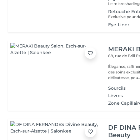
Retouche Ent
Eye-Liner
MERAKI B
88, rue de Brill
E
Élegance, raffin
des soins exclusi
délicatesse, pou..
Sourcils
Lèvres
Zone Capillair
DF DINA 
Beauty