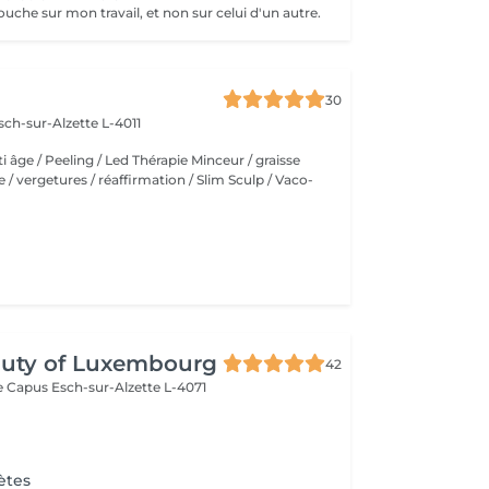
etouche sur mon travail, et non sur celui d'un autre.
30
sch-sur-Alzette L-4011
ti âge / Peeling / Led Thérapie Minceur / graisse
ite / vergetures / réaffirmation / Slim Sculp / Vaco-
auty of Luxembourg
42
me Capus
Esch-sur-Alzette L-4071
ètes