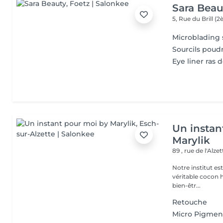
Sara Beau
5, Rue du Brill 
Microblading so
Sourcils poudr
Eye liner ras d
Un instan
Marylik
89 , rue de l'Alze
Notre institut e
véritable cocon ho
bien-êtr...
Retouche
Micro Pigmen