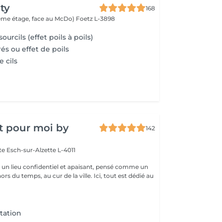
ty
168
(2ème étage, face au McDo)
Foetz L-3898
urcils (effet poils à poils)
és ou effet de poils
e cils
t pour moi by
142
tte
Esch-sur-Alzette L-4011
st un lieu confidentiel et apaisant, pensé comme un
rs du temps, au cur de la ville. Ici, tout est dédié au
tation