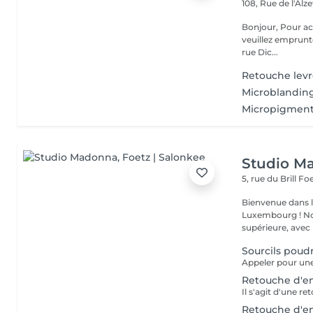
108, Rue de l'Alz
Bonjour, Pour accéder à notre institut, une fois arrivé au numéro 108,
veuillez emprunte
rue Dic...
Retouche levr
Microblanding f
Micropigmenta
Studio M
5, rue du Brill
Foe
Bienvenue dans l
Luxembourg ! Not
supérieure, avec u
Sourcils poud
Retouche d'en
Il s'agit d'une r
Retouche d'en