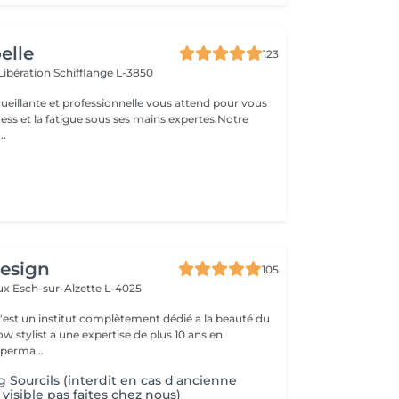
oelle
123
 Libération
Schifflange L-3850
ueillante et professionnelle vous attend pour vous
stress et la fatigue sous ses mains expertes.Notre
..
design
105
aux
Esch-sur-Alzette L-4025
c'est un institut complètement dédié a la beauté du
w stylist a une expertise de plus 10 ans en
perma...
 Sourcils (interdit en cas d'ancienne
isible pas faites chez nous)