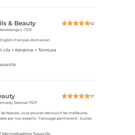
ils & Beauty
62
Bereldange L-7213
:English-Français-Romanian
cils + Kératine + Teinture
 sourcils
eauty
37
Kennedy
Steinsel 7327
 de beauté, vous pouvez découvrir les meilleures
 experts : Tatouage permanent : toutes
/ Microshading Sourcils