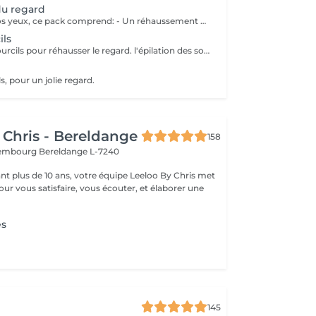
du regard
Pour sublimer vos yeux, ce pack comprend: - Un réhaussement de cils avec teinture - Un soin kératine pour renourrir les cils - épilation sourcils - Teinture sourcils au henné - Un masque de massage (Eye Bar) Prix 142€ au lieu de 172€
ils
Coloration des sourcils pour réhausser le regard. l'épilation des sourcils est conseillé après le soin pour un sourcil plus net.
s, pour un jolie regard.
 Chris - Bereldange
158
uxembourg
Bereldange L-7240
t plus de 10 ans, votre équipe Leeloo By Chris met
ur vous satisfaire, vous écouter, et élaborer une
.
es
145