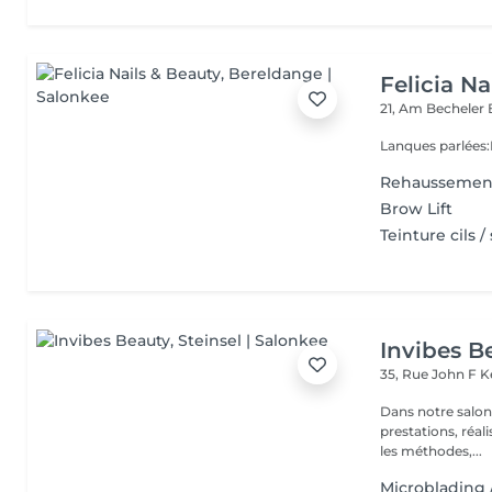
Felicia Na
21, Am Becheler
Lanques parlées
Rehaussement 
Brow Lift
Teinture cils /
Invibes B
35, Rue John F 
Dans notre salon
prestations, réalisées par nos
les méthodes,...
Microblading 