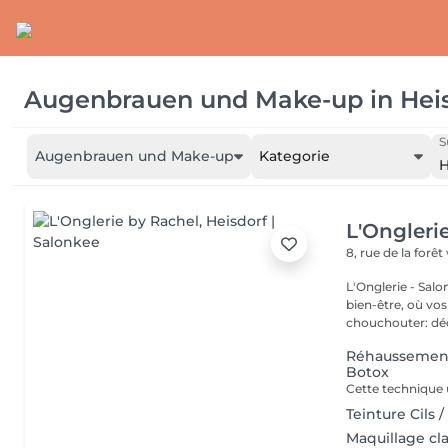
Augenbrauen und Make-up
in
Hei
S
Augenbrauen und Make-up
Kategorie
H
L'Ongleri
8, rue de la forêt
L'Onglerie - Sal
bien-être, où vos
chouchou
Réhaussement 
Botox
Teinture Cils /
Maquillage cla