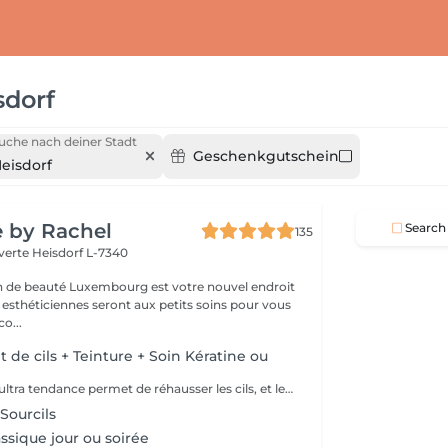
sdorf
uche nach deiner Stadt
Geschenkgutschein
eisdorf
e by Rachel
Search
135
 verte
Heisdorf L-7340
on de beauté Luxembourg est votre nouvel endroit
 esthéticiennes seront aux petits soins pour vous
ter: déco...
de cils + Teinture + Soin Kératine ou
Cette technique ultra tendance permet de réhausser les cils, et leur apporter une courbure naturelle digne d'un mascara Découvrez le réhaussement de cils classique, soin Kératine ou combiné au soin Lash Botox: le Must Have du moment. C'est un soin réparateur pour les cils à base de kératine, panthénol et vitamines pour fortifier les cils endommagés ou fragiles, les nourrir, les hydrater et booster leur croissance. La formule du traitement est réalisée spécialement pour les cils, inoffensif pour les yeux, à base de : Vitamine E, pour rajeunir, restaurer et activer la pousse des cils. Panthénol : pour restaurer la structure du poil abimé, il enrobe chaque cil d'une pellicule qui lui ajoute volume, le nourrit, l'hydrate et stimule la pousse. Huile d'argan: hydrate, nourrit et régénère les cils, les fait briller. Kératine: remplit la structure et remplit les zones abîmées des cils. Recrée la couche de kératine naturelle. Collagène: referme les couches supérieures des cils, les rend plus flexibles, et doux. Acide Hyaluronique: restaure et hydrate les cils, empêche la perte d'humidité. Le traitement entraîne une pousse des cils, 40 % de volume en plus après le traitement soin, la teinture noire dure jusqu'à huit semaines, et l'effet du soin dure environ 2 mois. Il est possible de faire ce traitement tous les 2 à 3 mois, le résultat va s'ajouter, et les cils n'en seront que plus beaux, et en bonne santé.
 Sourcils
ssique jour ou soirée