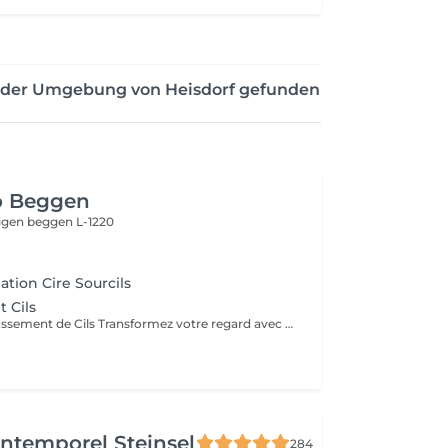
 der Umgebung von Heisdorf gefunden
o Beggen
eggen
beggen L-1220
lation Cire Sourcils
 Cils
Service de Rehaussement de Cils Transformez votre regard avec notre service de rehaussement de cils, disponible avec ou sans teinture. Notre technique avancée inclut : - *Courbure Durable* : Nous sublimons vos cils naturels en leur apportant une courbure élégante et durable. - *Option avec Teinture* : Pour un effet encore plus spectaculaire, ajoutez de la couleur à vos cils, vous libérant ainsi de l'utilisation quotidienne de mascara. - *Hydratation Incluse* : Nos traitements incluent une hydratation profonde, garantissant des cils sains et forts. ### Entretien Pour maintenir l'effet souhaité et éviter d'endommager vos cils, nous recommandons de refaire le traitement toutes les 4 à 6 semaines. Ainsi, vous assurez un regard toujours éblouissant tout en préservant la santé de vos cils. Prenez rendez-vous dès aujourd'hui et sublimez la beauté naturelle de vos yeux !
'Intemporel Steinsel
284