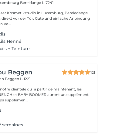
Luxembourg
Bereldange L-7241
nser Kosmetikstudio in Luxemburg, Bereledange.
 direkt vor der Tür. Gute und einfache Anbindung
n Ve...
ils
cils Henné
cils + Teinture
ou Beggen
121
gen
Beggen L-1221
otre clientèle qu`a partir de maintenant, les
 FRENCH et BABY BOOMER auront un supplément,
en raison du temps supplémen...
e
2 semaines