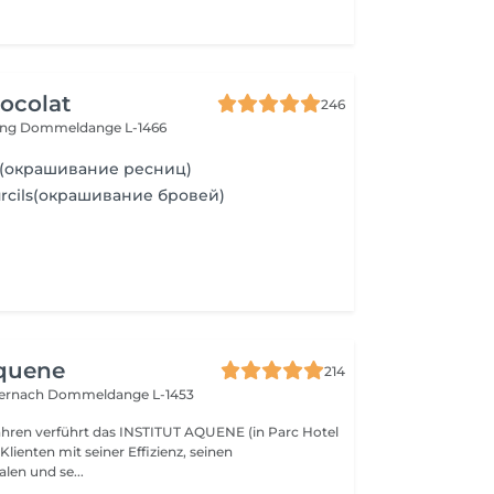
ocolat
246
ing
Dommeldange L-1466
ils(окрашивание ресниц)
ourcils(окрашивание бровей)
Aquene
214
ternach
Dommeldange L-1453
Jahren verführt das INSTITUT AQUENE (in Parc Hotel
 Klienten mit seiner Effizienz, seinen
len und se...