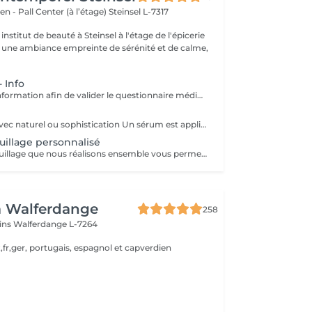
en - Pall Center (à l’étage)
Steinsel L-7317
nstitut de beauté à Steinsel à l'étage de l'épicerie
s une ambiance empreinte de sérénité et de calme,
 Info
Rendez-vous d'information afin de valider le questionnaire médical et les contre-indications, validation de la couleur et de la forme des sourcils, réponses aux éventuelles interrogations. L'acompte sera restitué entièrement lors de votre venue, si vous n'annulez pas il sera conservé.
Vous sublimez, avec naturel ou sophistication Un sérum est appliqué avant le maquillage afin de fixer celui ci Possibilité d'ajouter avant le maquillage de la radio fréquence qui va lisser et défatiguer vos traits pour un rendu encore plus lumineux
illage personnalisé
Le cours de maquillage que nous réalisons ensemble vous permet d'apprendre à réaliser un maquillage complet, naturel ou plus sophistiqué au gré de vos envies et de votre style. Nous essayerons de répondre à toutes vos questions et partagerons nos petits tips de pro ;-)
a Walferdange
258
ins
Walferdange L-7264
,fr,ger, portugais, espagnol et capverdien