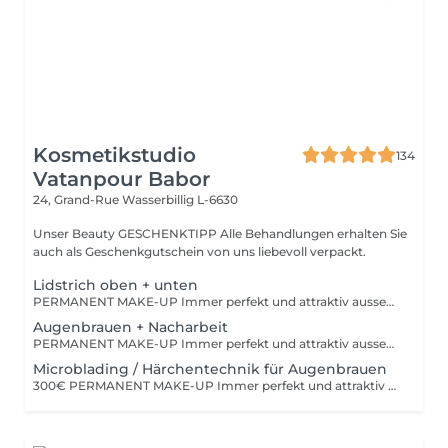
Kosmetikstudio
134
Vatanpour Babor
24, Grand-Rue
Wasserbillig L-6630
Unser Beauty GESCHENKTIPP Alle Behandlungen erhalten Sie
auch als Geschenkgutschein von uns liebevoll verpackt.
Lidstrich oben + unten
PERMANENT MAKE-UP Immer perfekt und attraktiv aussehen! Von supernatürlich bis ausdrucksstark. Wir pigmentieren mit lichtstabilen, natürlichen, mineralischen Farben one Konservierungsstoffe. Ausführliche und typgerechte Beratung zur optimalen Form und zum passenden Farbton.
Augenbrauen + Nacharbeit
PERMANENT MAKE-UP Immer perfekt und attraktiv aussehen! Von supernatürlich bis ausdrucksstark. Wir pigmentieren mit lichtstabilen, natürlichen, mineralischen Farben one Konservierungsstoffe. Ausführliche und typgerechte Beratung zur optimalen Form und zum passenden Farbton.
Microblading / Härchentechnik für Augenbrauen
300€ PERMANENT MAKE-UP Immer perfekt und attraktiv aussehen! Von supernatürlich bis ausdrucksstark. Wir pigmentieren mit lichtstabilen, natürlichen, mineralischen Farben one Konservierungsstoffe. Ausführliche und typgerechte Beratung zur optimalen Form und zum passenden Farbton.