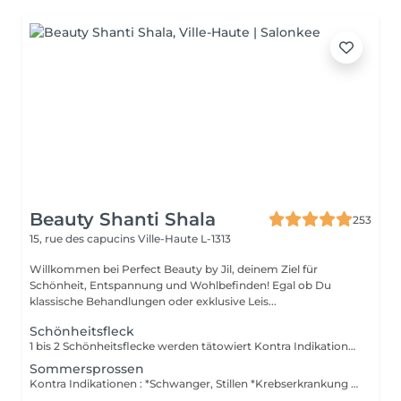
Beauty Shanti Shala
253
15, rue des capucins
Ville-Haute L-1313
Willkommen bei Perfect Beauty by Jil, deinem Ziel für
Schönheit, Entspannung und Wohlbefinden! Egal ob Du
klassische Behandlungen oder exklusive Leis...
Schönheitsfleck
1 bis 2 Schönheitsflecke werden tätowiert Kontra Indikationen : *Schwanger, Stillen *Krebserkrankung *Blutverdünnungsmittel Keine Nachbehandlung im Preis inbegriffen. Kein Alkohol am vorigem Tag. Post Behandlung : *1Woche eine Creme auftragen, welche sie bei uns kaufen.
Sommersprossen
Kontra Indikationen : *Schwanger, Stillen *Krebserkrankung *Blutverdünnungsmittel Keine Nachbehandlung im Preis inbegriffen. Kein Alkohol am vorigem Tag. Post Behandlung : *1Woche eine Creme auftragen, welche sie bei uns kaufen.