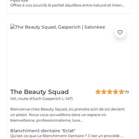
Hybride
Offrez à vos sourcils le parfait équilibre entre naturel et intensité. La technique hybride combine le poil à poil et l'effet poudré pour un rendu à la fois réaliste et structuré. Idéale pour combler les zones clairsemées tout en apportant de la densité et une finition légèrement maquillée. Résultat longue durée, harmonieux et personnalisé, pour des sourcils sublimés au quotidien sans effort.
The Beauty Squad
79
145, route d'Esch
Gasperich L-1471
Bienvenue chez Beauty Squad, où prendre soin de soi devient
un plaisir. Nous vous accueillons dans un espace où
bienveillance, professionnalisme, luxe...
Blanchiment dentaire "Eclat"
Qu'est-ce que Le Blanchiment Dentaire ? C'est un procédé qui utilise un gel blanchissant activé par une lumière avec une fréquence spécifique. Celui-ci agit sur l'émail et la dentine des dents sans affecter la structure de la dent. Le blanchiment dentaire est sûr, efficace et rapide. Pourquoi vos dents se colorent-elles ? Pour de nombreuses raisons. Les plus communes sont l'âge, la consommation de produits qui colorent les dents comme le café, le thé, les sodas, le tabac, etc. ou à cause d'un traumatisme. Pendant la période de croissance des dents, une prise régulière de tétracycline et d'autres antibiotiques peuvent également être à la base de ces décolorations. Est-ce sans danger ? La sécurité et l'efficacité du produit sont bien établies. Le produit est utilisé en toute sécurité depuis plusieurs années pour le traitement des gencives et des tissus mous. On évite l'utilisation chez les femmes enceintes ou qui allaitent. L'usage du tabac est contre-indiqué pendant le traitement de blanchiment. Certains patients éprouvent une augmentation temporaire de la sensibilité au froid pendant le traitement. Ces symptômes disparaissent entre 1 à 3 jours après la fin du traitement. Un blanchiment dentaire est-il efficace ? Oui. Le blanchiment dentaire permet d'enlever la plupart des tâches et des colorations causées par les aliments, le tabac, un traitement de canal ou le vieillissement naturel des dents. Une étude a démontré que l'utilisation de la lampe augmente l'efficacité du gel