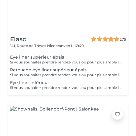
Elasc
275
141, Route de Trèves
Niederanven L-6940
Eye liner supérieur épais
Si vous souhaitez prendre rendez-vous ou pour plus ample imformation, veuillez nous contacter directement en institut. Veuillez prendre en compte que le prix peut être adapter selon vos attentes. Merci !
Retouche eye liner supérieur épais
Si vous souhaitez prendre rendez-vous ou pour plus ample imformation, veuillez nous contacter directement en institut. Veuillez prendre en compte que le prix peut être adapter selon vos attentes. Merci !
Eye liner inférieur
Si vous souhaitez prendre rendez-vous ou pour plus ample imformation, veuillez nous contacter directement en institut. Veuillez prendre en compte que le prix peut être adapter selon vos attentes. Merci !