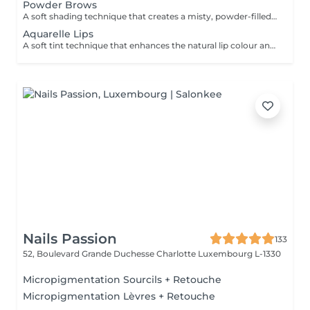
Powder Brows
A soft shading technique that creates a misty, powder-filled effect, similar to lightly filled-in brows. Enhances shape, adds density, and delivers a clean, well-defined yet natural look. DURATION & MAINTENANCE: - Results last approximately 1-2 years, depending on skin type and lifestyle - A Touch-Up Session is required after 4-6 weeks to refine the shape and colour - Annual refresh is recommended to maintain optimal results BENEFITS: - Soft, natural definition - Fuller-looking brows - Long-lasting result - Low-maintenance routine INDICATIONS: - Sparse or uneven brows - Lack of definition - Desire for a soft makeup effect CONTRAINDICATIONS: - Pregnancy and breastfeeding - Active skin conditions - Open wounds in the area - Blood clotting disorders POST-CARE: - Avoid water and sweating for several days - Do not touch or pick the area - Apply recommended healing products - Avoid sun exposure during healing.
Aquarelle Lips
A soft tint technique that enhances the natural lip colour and shape with a sheer, translucent finish. Creates a fresh, hydrated, and naturally defined look. DURATION & MAINTENANCE: - Results last approximately 2-3 years - A Touch-Up Session is required after 4-6 weeks - Annual refresh is recommended BENEFITS: - Natural colour enhancement - Improved lip symmetry - Fresh, hydrated appearance - Long-lasting result INDICATIONS: - Pale or uneven lip colour - Lack of definition - Desire for natural enhancement CONTRAINDICATIONS: - Active herpes or infections - Pregnancy and breastfeeding - Irritation or damaged skin PRE-TREATMENT RECOMMENDATIONS: - It is recommended to take antiviral medication for 3 days prior to the procedure if prone to cold sores (herpes) - Avoid alcohol and blood-thinning medications 24-48 hours before treatment - Avoid lip irritation or aggressive treatments before the session POST-CARE: - Keep lips moisturised - Avoid spicy and hot foods - Do not peel the skin - Use SPF after healing
Nails Passion
133
52, Boulevard Grande Duchesse Charlotte
Luxembourg L-1330
Micropigmentation Sourcils + Retouche
Micropigmentation Lèvres + Retouche