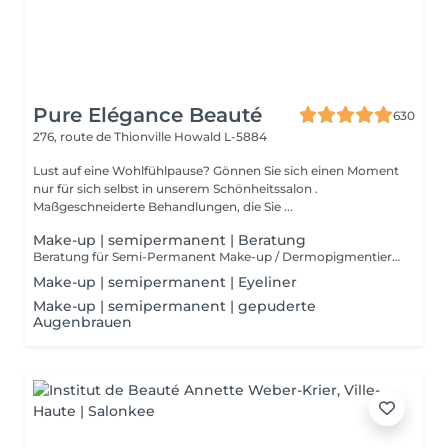
Pure Elégance Beauté
630
276, route de Thionville
Howald L-5884
Lust auf eine Wohlfühlpause? Gönnen Sie sich einen Moment
nur für sich selbst in unserem Schönheitssalon .
Maßgeschneiderte Behandlungen, die Sie ...
Make-up | semipermanent | Beratung
Beratung für Semi-Permanent Make-up / Dermopigmentierung. Semi-permanentes Make-up ist ideal, um unter allen Umständen makellos zu bleiben. Es ist dauerhaft, aber nicht endgültig, im Gegensatz zum Tätowieren. Die Technik ähnelt jedoch der eines gewöhnlichen Tattoos. Über ein spezielles Gerät werden Pigmente in die Epidermis injiziert.
Make-up | semipermanent | Eyeliner
Make-up | semipermanent | gepuderte
Augenbrauen