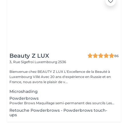
Beauty Z LUX
86
3, Rue Sigefroi
Luxembourg 2536
Bienvenue chez BEAUTY Z LUX L'Excellence de la Beauté à
Luxembourg Villé Avec 20 ans d'expérience en Russie et en
France, nous avons le plaisir de v...
Microshading
Powderbrows
Powder Brows Maquillage semi-permanent des sourcils Les Powder Brows, aussi appelés ombrage des sourcils, sont une technique de maquillage semi-permanent qui donne un effet poudré, doux et structuré aux sourcils. Contrairement au microblading qui imite les poils, les Powder Brows créent un dégradé de couleur, plus ou moins intense selon le rendu souhaité. Idéal pour : Celles et ceux qui souhaitent des sourcils nets, remplis et bien dessinés Tous types de peau, y compris les peaux grasses ou sensibles Un rendu maquillé naturel ou plus sophistiqué selon vos envies Durée : La séance dure environ 1h Une retouche est à prévoir 4 à 6 semaines après la première séance Résultat durable de 1 à 3 ans selon le type de peau et l'entretien Avantages : Gagnez du temps chaque matin Des sourcils parfaits en toute circonstance Résultat sur mesure adapté à la morphologie de votre visage
Retouche Powderbrows - Powderbrows touch-
ups