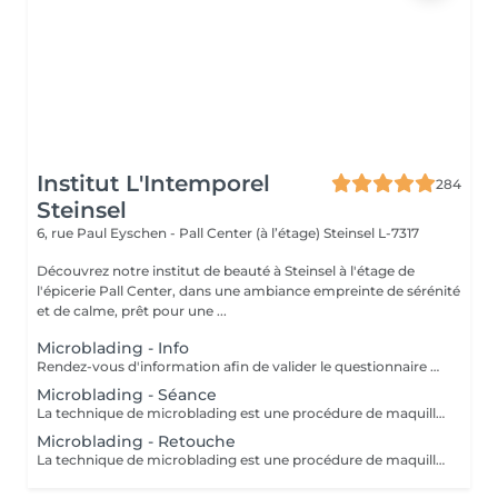
Institut L'Intemporel
284
Steinsel
6, rue Paul Eyschen - Pall Center (à l’étage)
Steinsel L-7317
Découvrez notre institut de beauté à Steinsel à l'étage de
l'épicerie Pall Center, dans une ambiance empreinte de sérénité
et de calme, prêt pour une ...
Microblading - Info
Rendez-vous d'information afin de valider le questionnaire médical et les contre-indications, validation de la couleur et de la forme des sourcils, réponses aux éventuelles interrogations. L'acompte sera restitué entièrement lors de votre venue, si vous n'annulez pas il sera conservé.
Microblading - Séance
La technique de microblading est une procédure de maquillage semi permanent réalisé entièrement à la main à l'aide d'un "stylo" muni de micro-aiguilles. La praticienne dessine poil à poil l'ensemble du sourcil afin de redonner au regard toute son intensité et sa ligne naturelle. Cette technique permet de redessiner entièrement un sourcil soit de combler les éventuels trous. Un résultat des plus naturel grâce à la finesse de la lame et donc au dessin de chaque poil. Effet trompe l'il garanti! POSSIBILITES DE RDV A STEINFORT OU OBERPALLEN
Microblading - Retouche
La technique de microblading est une procédure de maquillage semi-permanent réalisé entièrement à la main à l'aide d'un "stylo" muni de micro-aiguilles. La praticienne dessine poil à poil l'ensemble du sourcil afin de redonner au regard toute son intensité et sa ligne naturelle. Cette technique permet de redessiner entièrement un sourcil soit de combler les éventuels trous. Un résultat des plus naturel grâce à la finesse de la lame et donc au dessin de chaque poil. Effet trompe l'oeil garanti!