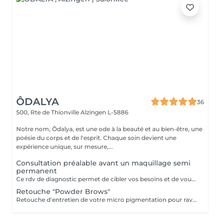
ÔDALYA
36
500, Rte de Thionville
Alzingen L-5886
Notre nom, Ôdalya, est une ode à la beauté et au bien-être, une
poésie du corps et de l'esprit. Chaque soin devient une
expérience unique, sur mesure,...
Consultation préalable avant un maquillage semi
permanent
Ce rdv de diagnostic permet de cibler vos besoins et de vous informer sur la technique de maquillage semi permanent.
Retouche "Powder Brows"
Retouche d'entretien de votre micro pigmentation pour raviver l'éclat. Au delà des retouches 6 mois et 12 mois, chaque mois supplémentaire sera facturé 10 €.