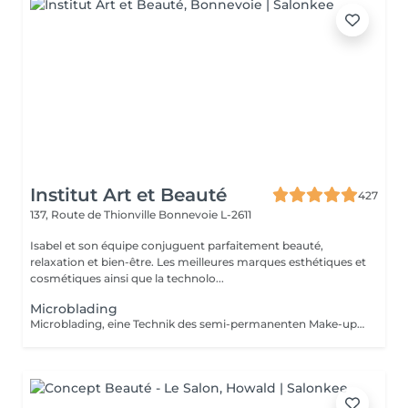
Institut Art et Beauté
427
137, Route de Thionville
Bonnevoie L-2611
Isabel et son équipe conjuguent parfaitement beauté,
relaxation et bien-être. Les meilleures marques esthétiques et
cosmétiques ainsi que la technolo...
Microblading
Microblading, eine Technik des semi-permanenten Make-ups, die Ihren Augenbrauen durch eine Haar-für-Haar-Zeichnung wieder Form, Dichte und Definition verleiht mit einem ultra-natürlichen Ergebnis. Ideal, wenn Ihre Augenbrauen zu dünn, wenig dicht oder unregelmäßig sind. Microblading sorgt für einen strukturierten und harmonischen Blick ganz ohne tägliches Make-up. Sanfte und präzise Technik, hautschonend. Hochwertige Pigmente für ein dauerhaftes Ergebnis. Individuelle Beratung vor jeder Sitzung. Haltbarkeit: 12 bis 18 Monate. Gönnen Sie sich perfekte und elegante Augenbrauen jeden Tag.