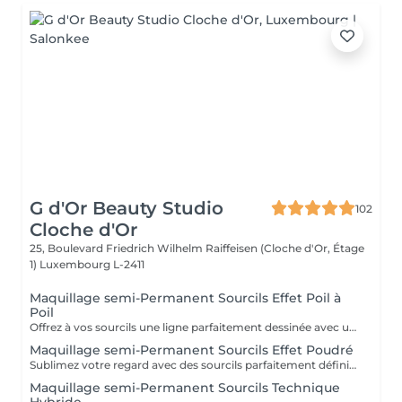
G d'Or Beauty Studio
102
Cloche d'Or
25, Boulevard Friedrich Wilhelm Raiffeisen (Cloche d'Or, Étage
1)
Luxembourg L-2411
Maquillage semi-Permanent Sourcils Effet Poil à
Poil
Offrez à vos sourcils une ligne parfaitement dessinée avec un rendu ultra naturel. La technique poil à poil permet de recréer chaque poil avec finesse pour un effet réaliste, idéal pour combler les zones clairsemées et structurer le regard en douceur. Résultat longue durée, harmonieux et adapté à la morphologie de votre visage, pour des sourcils impeccables au quotidien, sans maquillage.
Maquillage semi-Permanent Sourcils Effet Poudré
Sublimez votre regard avec des sourcils parfaitement définis et intensifiés. La technique effet poudré offre un rendu maquillé, doux et uniforme, similaire à un effet crayon ou ombré. Idéale pour structurer le regard et apporter plus de densité tout en restant élégant. Résultat longue durée, soigné et adapté à votre visage, pour des sourcils impeccables jour après jour sans effort.
Maquillage semi-Permanent Sourcils Technique