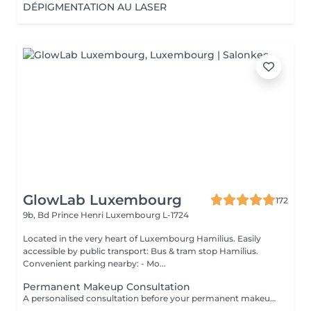
DÉPIGMENTATION AU LASER
GlowLab Luxembourg
172
9b, Bd Prince Henri
Luxembourg L-1724
Located in the very heart of Luxembourg Hamilius. Easily
accessible by public transport: Bus & tram stop Hamilius.
Convenient parking nearby: - Mo...
Permanent Makeup Consultation
A personalised consultation before your permanent makeup procedure, focused on creating a precise and natural result tailored to your features. We assess facial proportions, skin type, and desired outcome, and define the ideal shape and pigment to ensure a refined, balanced look. WHAT IS INCLUDED: - Face analysis and aesthetic assessment - Shape design and correction - Pigment selection - Procedure and healing guidance IMPORTANT: Complimentary consultation. Can be performed on the same day as the procedure.