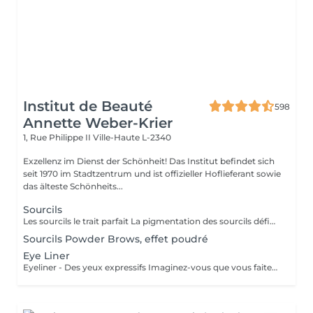
Institut de Beauté
598
Annette Weber-Krier
1, Rue Philippe II
Ville-Haute L-2340
Exzellenz im Dienst der Schönheit! Das Institut befindet sich
seit 1970 im Stadtzentrum und ist offizieller Hoflieferant sowie
das älteste Schönheits...
Sourcils
Les sourcils le trait parfait La pigmentation des sourcils définit les traits de votre visage en créant un cadre optique. Le tracé du sourcil exprime votre état d'âme et peut même vous donner un aspect plus jeune. Mais les sourcils peuvent aussi pousser de manière très irrégulière jusqu'à ne plus pousser du tout. Dans ce cas le maquillage permanent est la solution idéale. On choisira une couleur qui vous correspond, ensuite on vous fera un dessin des sourcils au crayon. Quand on aura obtenu le résultat parfait, nous allons commencer à pigmenter des poils très fins. A partir de ce jour vous allez vous réveiller tous les matins avec des sourcils parfaits.
Sourcils Powder Brows, effet poudré
Eye Liner
Eyeliner - Des yeux expressifs Imaginez-vous que vous faites du sport, que vous allez vous baigner ou au sauna et que votre Eyeliner ne s'efface pas, ne coule pas plus jamais. Vos cils paraissent plus fournis et vos yeux sont plus expressifs grâce à un Eyeliner fin. L'Eyeliner est aussi la solution parfaite si vous portez des lentilles ou si vous avez des problèmes de vue ou bien si vous voulez tout simplement gagner du temps. Vous avez le choix entre un Eyeliner très fin et discret et un Eyeliner décoratif, tout comme vous le souhaitez. Dans tous les cas l'Eyeliner mettra vos yeux en valeur.