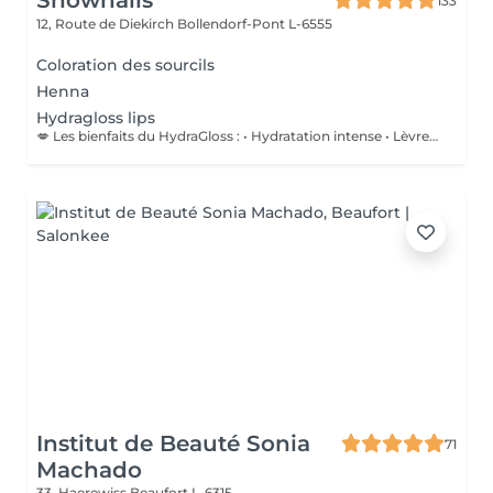
Shownails
133
12, Route de Diekirch
Bollendorf-Pont L-6555
Coloration des sourcils
Henna
Hydragloss lips
💋 Les bienfaits du HydraGloss : • Hydratation intense • Lèvres plus douces et plus lisses • Réduction des petites ridules • Amélioration de la texture et de l'élasticité • Effet repulpé naturel, sans injections • Des lèvres éclatantes, confortables et parfaitement nourries Ce soin est idéal pour les lèvres sèches, déshydratées ou fragilisées, et peut être réalisé tout au long de l'année.
Institut de Beauté Sonia
71
Machado
33, Haerewiss
Beaufort L-6315