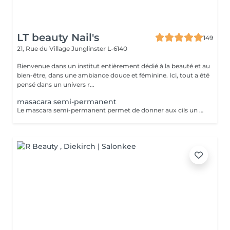
LT beauty Nail's
149
21, Rue du Village
Junglinster L-6140
Bienvenue dans un institut entièrement dédié à la beauté et au
bien-être, dans une ambiance douce et féminine. Ici, tout a été
pensé dans un univers r...
masacara semi-permanent
Le mascara semi-permanent permet de donner aux cils un effet maquillé durable sans avoir besoin d'appliquer du mascara tout les jours. aspect plus épais et allongé regard intensifié sans maquillage tenue 3 a 4 semaines