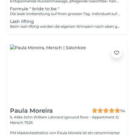
Entspannende Rückenmassage, pflegende Gesichtbe- handlung mit Wellnesserlebnis für Füsse und Hände.
Formule " bride to be "
Die ieale Vorbereitung auf ihren grossen Tag. Individuell auf ihre Bedürfnisse abgeschnittene Gesichtsbehandlung wenige Tage vor der Hochzeit, Maniküre und typgerechtes Braut-Make-up inklusive Probe
Lash lifting
Beim lash lifting werden die eigenen Wimpern nach oben geschwungen so wirken sie länger und dichter
Paula Moreira
114
5, Allée John William Léonard (ground floor - Appartment 2)
Mersch 7526
PM MasterAesthetics von Paula Moreira ist ein renommierter