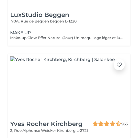
LuxStudio Beggen
170A, Rue de Beggen
beggen L-1220
MAKE UP
Make-up Glow Effet Naturel (Jour) Un maquillage léger et lumineux qui sublime votre beauté naturelle. Idéal pour la journée, rendez-vous professionnels ou shootings naturels. Teint unifié, regard réveillé, sans surcharge. Frais, discret et élégant. Make-up Glamour Événements & Soirées Un maquillage sophistiqué avec une tenue renforcée, parfait pour fêtes, mariages ou séances photo. Association d'un teint parfait, d'un regard travaillé et de corrections subtiles pour un effet wow qui reste naturel. Élégance, intensité et mise en valeur. Make-up Luxe Haute Définition & Longue Durée Un maquillage professionnel avec préparation complète de la peau, correction des volumes, camouflage des imperfections et mise en lumière des traits. Tenue extrême, idéal pour caméras HD, mariée, ou occasions exigeantes. Finition impeccable, résultat haut de gamme.
Yves Rocher Kirchberg
963
2, Rue Alphonse Weicker
Kirchberg L-2721