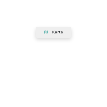
Karte
Unternehmen
Support
Team
&
Jobs
Ihr Geschäft hinzufügen
Rechtlich