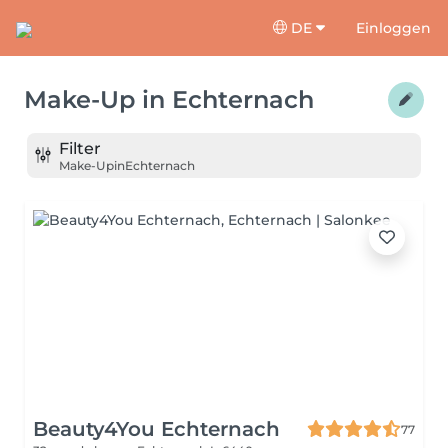
DE
Einloggen
Make-Up
in
Echternach
Filter
Make-Up
in
Echternach
Beauty4You Echternach
77