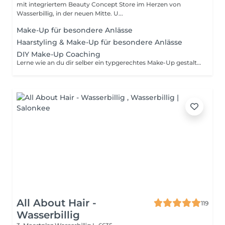
mit integriertem Beauty Concept Store im Herzen von
Wasserbillig, in der neuen Mitte. U...
Make-Up für besondere Anlässe
Haarstyling & Make-Up für besondere Anlässe
DIY Make-Up Coaching
Lerne wie an du dir selber ein typgerechtes Make-Up gestalten kannst! Unter meiner Anleitung erstellst du einen typgerechten Make-Up Look. Wenn du möchtest, analysieren wir deine Make-Up Bag ebenfalls & schauen, was wie funktioniert. Bei dem normalen Coaching arbeiten wir ausschließlich mit meinen Make-Up Empfehlungen, daher dauert dieses Coaching etwas weniger lang. Erscheine gerne ungeschminkt.
All About Hair -
119
Wasserbillig