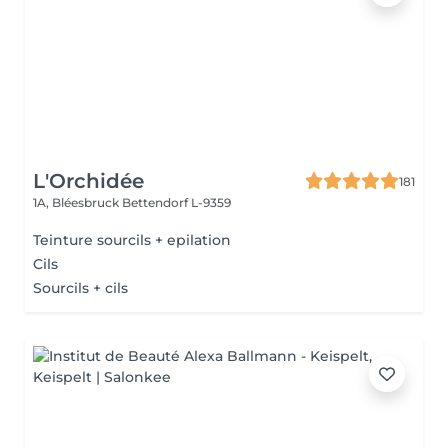
L'Orchidée
181
1A, Bléesbruck
Bettendorf L-9359
Teinture sourcils + epilation
Cils
Sourcils + cils