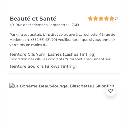
Beauté et Santé
75
49, Rue de Medernach
Larochette L-7619
Parking est gratuit. L'institut se trouve à Larochette. 49 rue de
Medernach. +352 661 931 701 Veuillez noter que si vous annulez
votre rdv en moins d...
Teinture Cils Yumi Lashes (Lashes Tinting)
Coloration des cils Les colorants Yumi sont absolument sûrs et idéaux pour une coloration douce et durable des cils. Les pointes des cils chez 90 pour cent des personnes sont transparentes et incolores ; en raison de leur coloration, les cils deviennent plus longs et beaucoup... arrêtent d'utiliser du mascara décoratif. La palette de couleurs Yumi se décline en 5 teintes: noir myrtille, noir profond, graphite, marron foncé et marron clair. En les mélangeant, vous pourrez parfaitement assortir le type de couleur et mettre en valeur la beauté de vos yeux.
Teinture Sourcils (Brows Tinting)