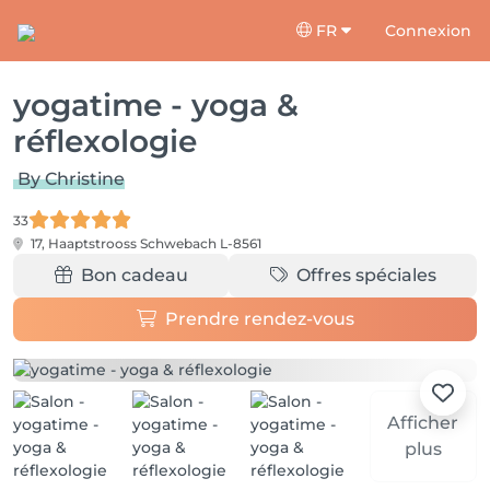
FR
Connexion
yogatime - yoga &
réflexologie
By Christine
33
17, Haaptstrooss
Schwebach L-8561
Bon cadeau
Offres spéciales
Prendre rendez-vous
Afficher
plus