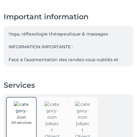
Important information
Yoga, réflexologie thérapeutique & massages

INFORMATION IMPORTANTE :

Face à l’augmentation des rendez-vous oubliés et 
des annulations de dernière minute, toute séance de 
réflexologie, massage ou tout cours de yoga annulé 
moins de 24 heures à l’avance, ou non honoré, sera 
Services
facturé dans son intégralité.

Cette mesure permet de respecter l’organisation des 
rendez-vous et des cours, les places réservées ainsi 
que le temps et l’engagement de chaque professeur 
et praticienne.

All services
En tant que réflexologue, je réserve également un 
temps spécialement pour chaque personne afin de 