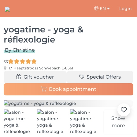
EN
Login
yogatime - yoga &
réflexologie
By Christine
33
17, Haaptstrooss
Schwebach L-8561
Gift voucher
Special Offers
Book appointment
Show
more