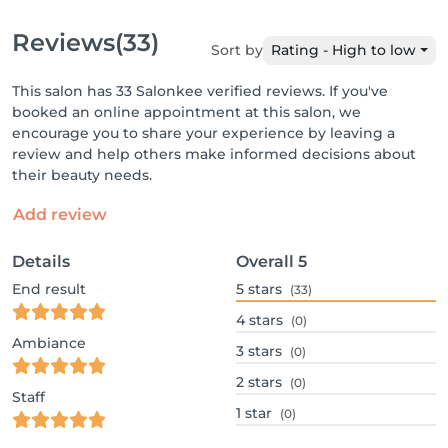
Reviews
(33)
Sort by
Rating - High to low
This salon has 33 Salonkee verified reviews. If you've
booked an online appointment at this salon, we
encourage you to share your experience by leaving a
review and help others make informed decisions about
their beauty needs.
Add review
Details
Overall
5
End result
5
stars
(33)
4
stars
(0)
Ambiance
3
stars
(0)
2
stars
(0)
Staff
1
star
(0)