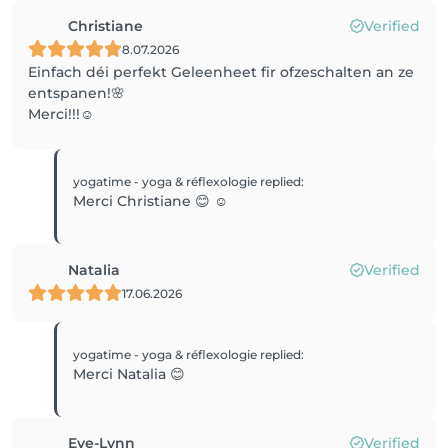
Christiane
Verified
8.07.2026
Einfach déi perfekt Geleenheet fir ofzeschalten an ze
entspanen!🌸
Merci!!!☺️
yogatime - yoga & réflexologie
replied
:
Merci Christiane 😊 ☺️
Natalia
Verified
17.06.2026
yogatime - yoga & réflexologie
replied
:
Merci Natalia 😊
Eve-Lynn
Verified