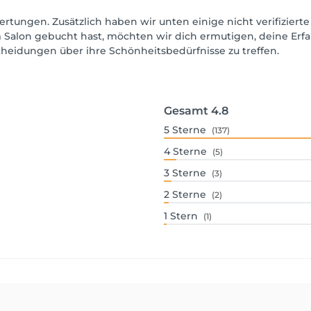
ertungen. Zusätzlich haben wir unten einige nicht verifizierte
 Salon gebucht hast, möchten wir dich ermutigen, deine Erf
scheidungen über ihre Schönheitsbedürfnisse zu treffen.
Gesamt
4.8
5
Sterne
(137)
4
Sterne
(5)
3
Sterne
(3)
2
Sterne
(2)
1
Stern
(1)