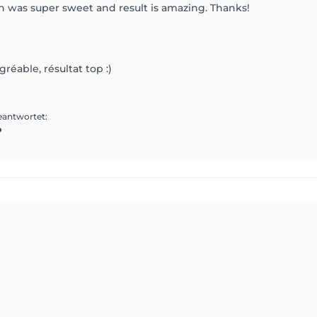
ch was super sweet and result is amazing. Thanks!
gréable, résultat top :)
eantwortet
:
️