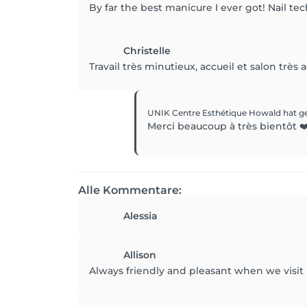
By far the best manicure I ever got! Nail te
Christelle
Travail très minutieux, accueil et salon très a
UNIK Centre Esthétique Howald
hat g
Merci beaucoup à très bientôt ❤
Alle Kommentare:
Alessia
Allison
Always friendly and pleasant when we visit