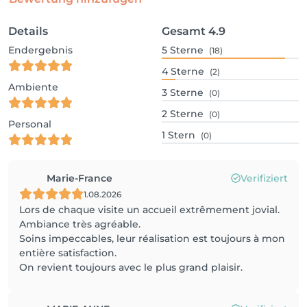
Details
Gesamt
4.9
Endergebnis
5
Sterne
(18)
4
Sterne
(2)
Ambiente
3
Sterne
(0)
2
Sterne
(0)
Personal
1
Stern
(0)
Marie-France
Verifiziert
1.08.2026
Lors de chaque visite un accueil extrêmement jovial.
Ambiance très agréable.
Soins impeccables, leur réalisation est toujours à mon
entière satisfaction.
On revient toujours avec le plus grand plaisir.