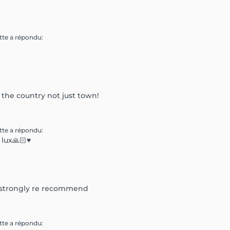
tte
a répondu
:
n the country not just town!
tte
a répondu
:
 lux🙏🏻♥️
,I strongly re recommend
tte
a répondu
: