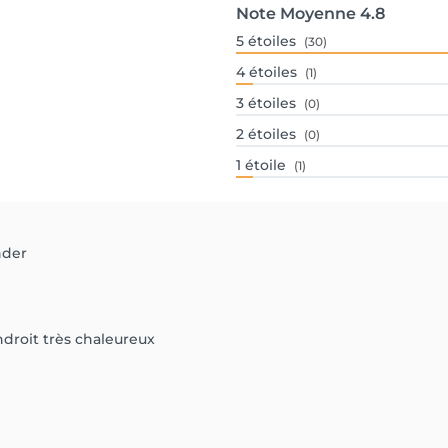
Note Moyenne
4.8
5
étoiles
(30)
4
étoiles
(1)
3
étoiles
(0)
2
étoiles
(0)
1
étoile
(1)
nder
droit très chaleureux