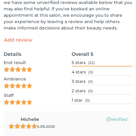
we have some unverified reviews available below that you
may also find helpful. If you've booked an online
appointment at this salon, we encourage you to share
your experience by leaving a review and help others
make informed decisions about their beauty needs.
Add review
Details
Overall
5
End result
5
stars
(22)
4
stars
(0)
Ambiance
3
stars
(0)
2
stars
(0)
Staff
1
star
(0)
Michelle
Verified
5.08.2026