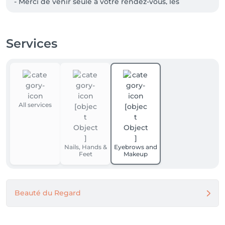
- Merci de venir seule à votre rendez-vous, les 
accompagnants ne sont pas acceptés

- Au-delà de 15 minutes de retard, le rendez-vous sera 
automatiquement annulé

Services
- Merci de prévenir le plus tôt possible en cas 
d'annulation ou d'empêchement

 Paiement par cash / Carte bancaire

Merci pour votre compréhension et au plaisir de vous 
accueillir.
All services
Nails, Hands &
Eyebrows and
Feet
Makeup
Beauté du Regard