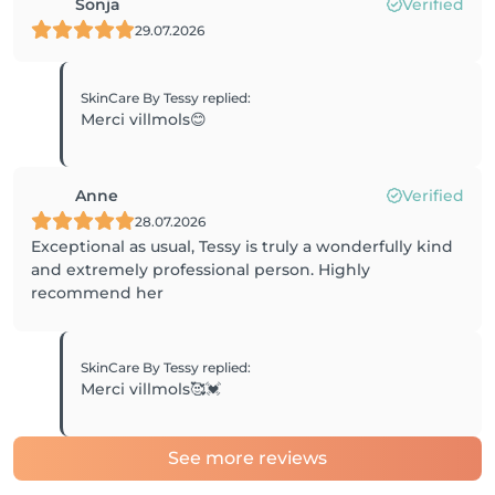
Sonja
Verified
29.07.2026
SkinCare By Tessy
replied
:
Merci villmols😊
Anne
Verified
28.07.2026
Exceptional as usual, Tessy is truly a wonderfully kind
and extremely professional person. Highly
recommend her
SkinCare By Tessy
replied
:
Merci villmols🥰💓
See more reviews