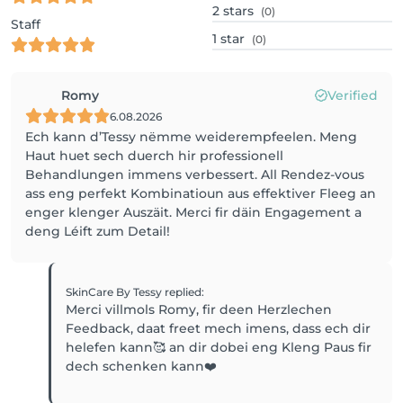
2
stars
(0)
Staff
1
star
(0)
Romy
Verified
6.08.2026
Ech kann d’Tessy nëmme weiderempfeelen. Meng
Haut huet sech duerch hir professionell
Behandlungen immens verbessert. All Rendez-vous
ass eng perfekt Kombinatioun aus effektiver Fleeg an
enger klenger Auszäit. Merci fir däin Engagement a
deng Léift zum Detail!
SkinCare By Tessy
replied
:
Merci villmols Romy, fir deen Herzlechen
Feedback, daat freet mech imens, dass ech dir
helefen kann🥰 an dir dobei eng Kleng Paus fir
dech schenken kann❤️