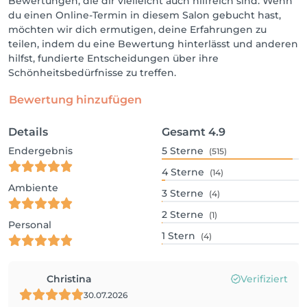
Bewertungen, die dir vielleicht auch hilfreich sind. Wenn
du einen Online-Termin in diesem Salon gebucht hast,
möchten wir dich ermutigen, deine Erfahrungen zu
teilen, indem du eine Bewertung hinterlässt und anderen
hilfst, fundierte Entscheidungen über ihre
Schönheitsbedürfnisse zu treffen.
Bewertung hinzufügen
Details
Gesamt
4.9
Endergebnis
5
Sterne
(515)
4
Sterne
(14)
Ambiente
3
Sterne
(4)
2
Sterne
(1)
Personal
1
Stern
(4)
Christina
Verifiziert
30.07.2026