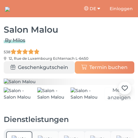
DE
Einloggen
Salon Malou
By Milos
538
12, Rue de Luxembourg
Echternach L-6450
Geschenkgutschein
Termin buchen
Mehr
anzeigen
Dienstleistungen