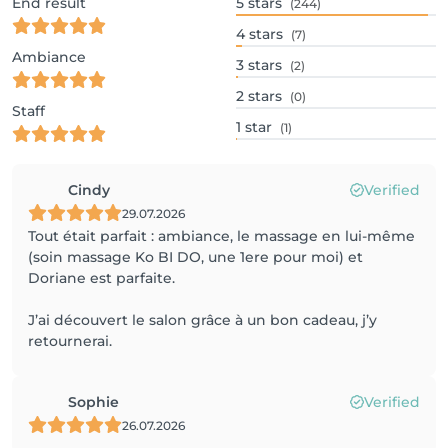
End result
5
stars
(244)
4
stars
(7)
Ambiance
3
stars
(2)
2
stars
(0)
Staff
1
star
(1)
Cindy
Verified
29.07.2026
Tout était parfait : ambiance, le massage en lui-même
(soin massage Ko BI DO, une 1ere pour moi) et
Doriane est parfaite.
J’ai découvert le salon grâce à un bon cadeau, j’y
retournerai.
Sophie
Verified
26.07.2026