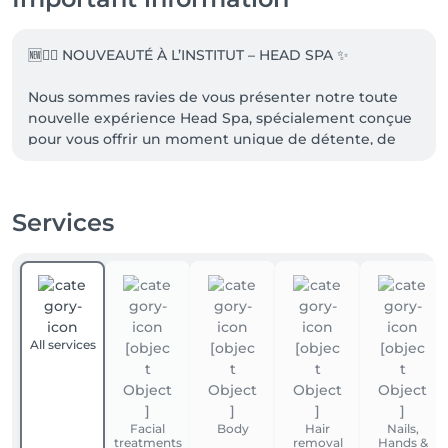
🆕💆‍♀️ NOUVEAUTÉ À L’INSTITUT – HEAD SPA ✨

Nous sommes ravies de vous présenter notre toute 
nouvelle expérience Head Spa, spécialement conçue 
pour vous offrir un moment unique de détente, de 
lâcher-prise et de bien-être.

Une véritable parenthèse hors du temps, où chaque 
Services
geste est pensé pour apaiser le corps, l’esprit et 
sublimer votre cuir chevelu 🤍

Massage crânien par acupression, luminothérapie, 
soins personnalisés… tout est réuni pour une 
expérience sensorielle inoubliable.

All services
🌿 Formule Découverte

Un premier voyage bien-être avec massage crânien 
et soin relaxant du cuir chevelu.

Facial
Body
Hair
Nails,
✨ Formule Prestige

treatments
removal
Hands &