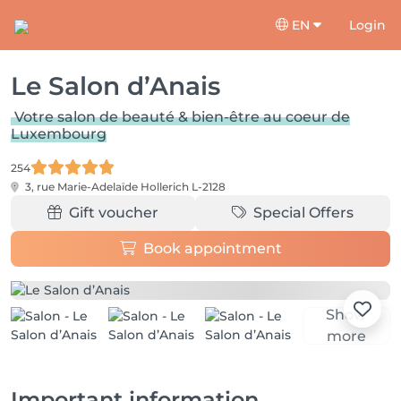
EN
Login
Le Salon d’Anais
Votre salon de beauté & bien-être au coeur de
Luxembourg
254
3, rue Marie-Adelaïde
Hollerich L-2128
Gift voucher
Special Offers
Book appointment
Show
more
Important information