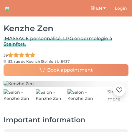
EN
Login
Kenzhe Zen
MASSAGE personnalisé, LPG endermologie à
Steinfort.
59
52, rue de Koerich
Steinfort L-8437
Book appointment
Show
more
Important information