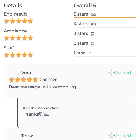
Details
Overall
5
End result
5
stars
(59)
4
stars
(0)
Ambiance
3
stars
(0)
2
stars
(0)
Staff
1
star
(0)
Vera
Verified
12.06.2026
Best massage in Luxembourg!
Kenzhe Zen
replied
:
Thanks😇🙏.
Tessy
Verified