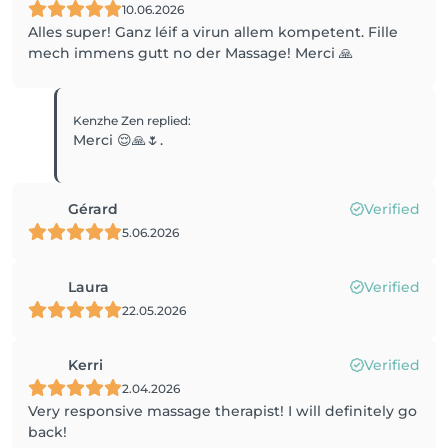
10.06.2026
Alles super! Ganz léif a virun allem kompetent. Fille
mech immens gutt no der Massage! Merci 🙏
Kenzhe Zen
replied
:
Merci 😌🙏🌷.
Gérard
Verified
5.06.2026
Laura
Verified
22.05.2026
Kerri
Verified
2.04.2026
Very responsive massage therapist! I will definitely go
back!