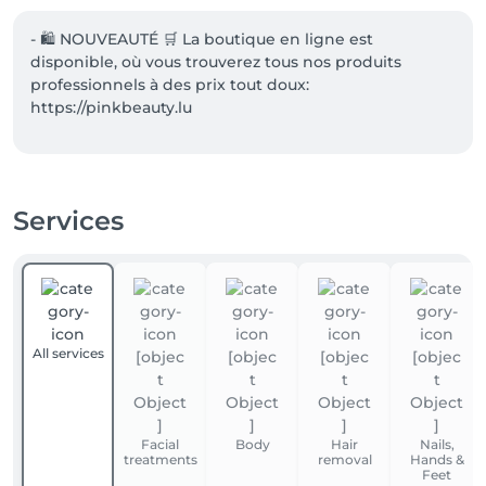
- 🛍️ NOUVEAUTÉ 🛒 La boutique en ligne est 
disponible, où vous trouverez tous nos produits 
professionnels à des prix tout doux: 
https://pinkbeauty.lu

- Grand parking gratuit face au salon.

- Sur présentation de votre carte étudiante : -10% sur 
Services
les prestsations hors Épilations durables (IPL), 
Maquillage permanent et Solarium.

-⚠️ Pour les rdv NON honorés SANS prévenir au 
moins 24h à l'avance, nous nous gardons le droit 
d'encaisser 80% du tarif de la prestation!!
All services
Facial
Body
Hair
Nails,
treatments
removal
Hands &
Feet