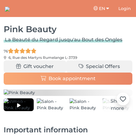
EN
Login
Pink Beauty
La Beauté du Regard jusqu'au Bout des Ongles
76
6, Rue des Martyrs
Rumelange L-3739
Gift voucher
Special Offers
Book appointment
Show
more
Important information