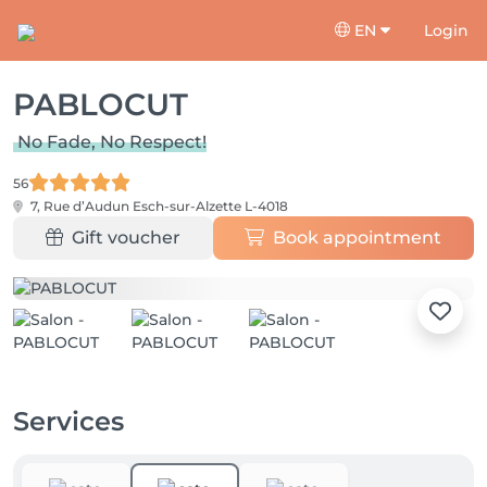
EN
Login
PABLOCUT
No Fade, No Respect!
56
7, Rue d’Audun
Esch-sur-Alzette L-4018
Gift voucher
Book appointment
Services