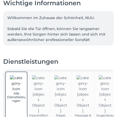
Wichtige Informationen
Willkommen im Zuhause der Schönheit, NUU.

Sobald Sie die Tür öffnen, können Sie langsamer 
werden, Ihre Sorgen hinter sich lassen und sich mit 
außergewöhnlicher professioneller Sorgfalt 
verwöhnen lassen.

Wir sind ein erfahrenes Beauty-Experten-Team. Viele 
Dienstleistungen
unserer talentierten Mitarbeitenden kommen aus 
der Ukraine. NUU beauty spiegelt die ukrainische 
Herangehensweise an den Service wider: 
Gewissenhaftigkeit, außergewöhnliche Qualität und 
echte Leidenschaft für die Arbeit.

Alle
Ob Sie den perfekten Haarschnitt, eine Maniküre 
Dienstleistu
oder Pediküre, Augenbrauen formen&färben, ein 
ngen
Wimpernlifting oder Wimpernverlängerung, 
Gesichtspflege, Laserepilation oder Waxing oder 
Haarentfern
Nägel,
Massage &
Augenbrau
eine Entspannungsmassage suchen - bei uns sind 