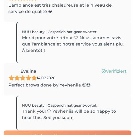
L’ambiance est très chaleureuse et le niveau de
service de qualité ❤️
NUU beauty | Gasperich
hat geantwortet
:
Merci pour votre retour 🤍 Nous sommes ravis
que l'ambiance et notre service vous aient plu.
À bientôt !
Evelina
Verifiziert
14.07.2026
Perfect brows done by Yevheniia 🙂😍
NUU beauty | Gasperich
hat geantwortet
:
Thank you! 🤍 Yevheniia will be so happy to
hear this. See you soon!