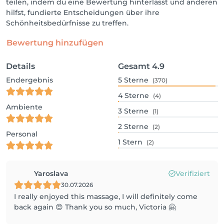
teilen, indem du eine Bewertung hinterlässt und anderen
hilfst, fundierte Entscheidungen über ihre
Schönheitsbedürfnisse zu treffen.
Bewertung hinzufügen
Details
Gesamt
4.9
Endergebnis
5
Sterne
(370)
4
Sterne
(4)
Ambiente
3
Sterne
(1)
2
Sterne
(2)
Personal
1
Stern
(2)
Yaroslava
Verifiziert
30.07.2026
I really enjoyed this massage, I will definitely come
back again 😍 Thank you so much, Victoria 🤗