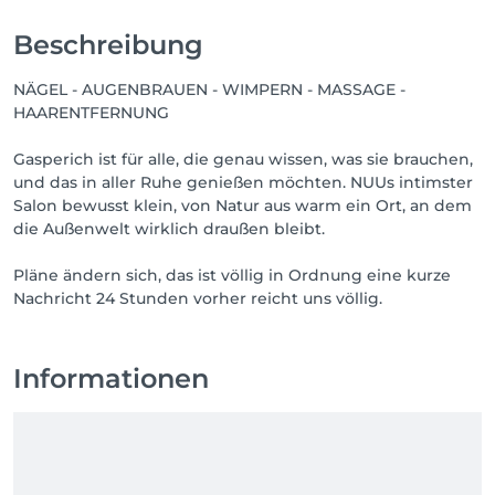
Entdecken Sie unsere weiteren Standorte: 
https://salonkee.lu/salon-group/nuu-beauty

Beschreibung
Wir freuen uns immer, talentierte Beauty-Profis 
NÄGEL - AUGENBRAUEN - WIMPERN - MASSAGE -
kennenzulernen, die mit Sorgfalt, Respekt und 
HAARENTFERNUNG
echter Leidenschaft für ihren Beruf arbeiten. Wenn 
Sie jemanden kennen, der in einem Team wie 
Gasperich ist für alle, die genau wissen, was sie brauchen,
unserem aufblühen würde oder wenn Sie das selbst 
und das in aller Ruhe genießen möchten. NUUs intimster
sind, melden Sie sich gerne bei uns. Großartige 
Salon bewusst klein, von Natur aus warm ein Ort, an dem
Menschen sind bei NUU immer willkommen.
die Außenwelt wirklich draußen bleibt.
Pläne ändern sich, das ist völlig in Ordnung eine kurze
Informationen