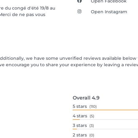
Open Facebook
re du congé d'été 19/8 au
Open Instagram
 Merci de ne pas vous
Additionally, we have some unverified reviews available below t
we encourage you to share your experience by leaving a revi
Overall
4.9
5
stars
(110)
4
stars
(5)
3
stars
(3)
2
stars
(0)