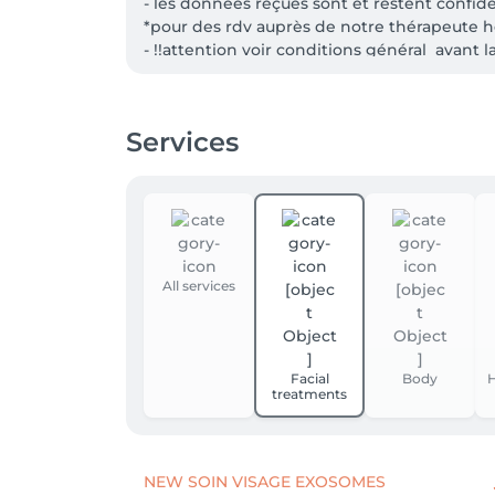
- les données reçues sont et restent confid
*pour des rdv auprès de notre thérapeute h
- !!attention voir conditions général  avant l
- Les accompagnent en soin ne sont pas ac
Services
All services
Facial
Body
H
treatments
NEW SOIN VISAGE EXOSOMES