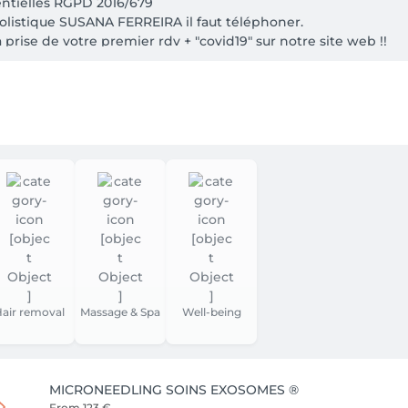
entielles RGPD 2016/679

olistique SUSANA FERREIRA il faut téléphoner.

a prise de votre premier rdv + "covid19" sur notre site web !!

ceptés.
air removal
Massage & Spa
Well-being
MICRONEEDLING SOINS EXOSOMES ®
From
123 €