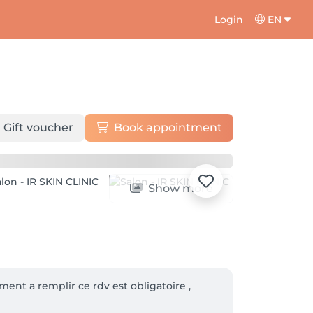
Login
EN
Gift voucher
Book appointment
Show more
ment a remplir ce rdv est obligatoire ,
