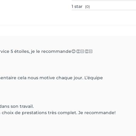
1
star
(0)
rvice 5 étoiles, je le recommande😊👏🏻👏🏻
ntaire cela nous motive chaque jour. L’équipe
dans son travail.
n choix de prestations très complet. Je recommande!