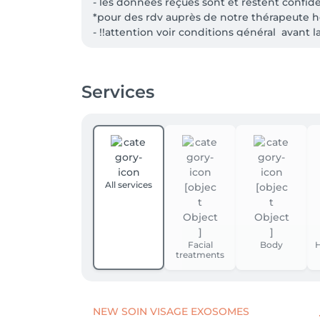
- les données reçues sont et restent confid
*pour des rdv auprès de notre thérapeute h
- !!attention voir conditions général  avant l
- Les accompagnent en soin ne sont pas ac
Services
All services
Facial
Body
H
treatments
NEW SOIN VISAGE EXOSOMES