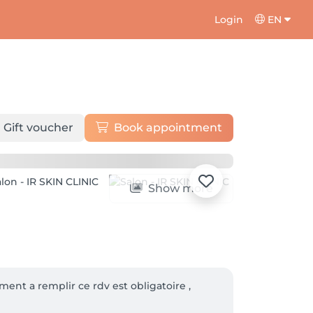
Login
EN
Gift voucher
Book appointment
Show more
ment a remplir ce rdv est obligatoire ,
