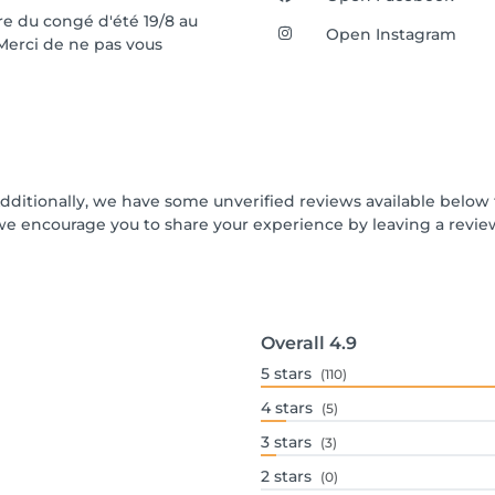
re du congé d'été 19/8 au
Open Instagram
 Merci de ne pas vous
Additionally, we have some unverified reviews available below t
we encourage you to share your experience by leaving a revi
Overall
4.9
5
stars
(110)
4
stars
(5)
3
stars
(3)
2
stars
(0)