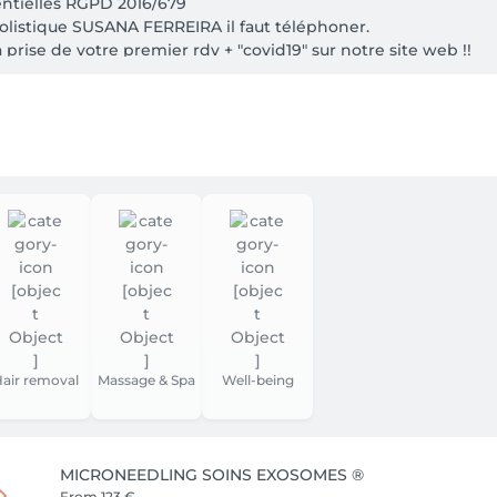
entielles RGPD 2016/679

olistique SUSANA FERREIRA il faut téléphoner.

a prise de votre premier rdv + "covid19" sur notre site web !!

ceptés.
air removal
Massage & Spa
Well-being
MICRONEEDLING SOINS EXOSOMES ®
From
123 €