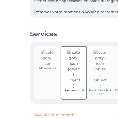
Esthéticienne spécialisée en soins du regard
Réservez votre moment NAWAR directement 
Site : nawar.lu
Services
All services
Hair removal
Nails, Hands &
E
Feet
NAWAR Skin Smooth