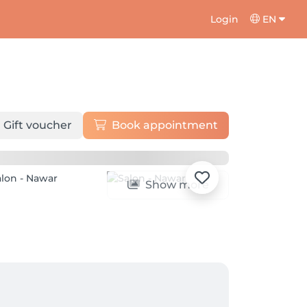
Login
EN
Gift voucher
Book appointment
Show more