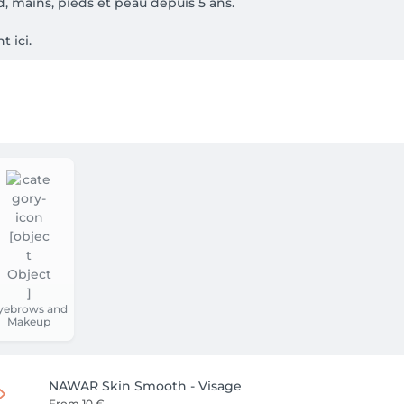
, mains, pieds et peau depuis 5 ans. 

ici.

yebrows and
Makeup
NAWAR Skin Smooth - Visage
From
10 €