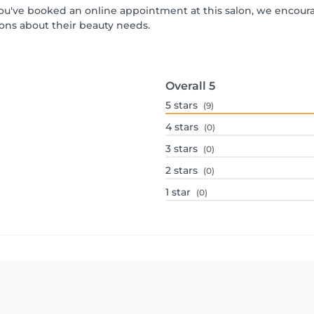
f you've booked an online appointment at this salon, we encour
ons about their beauty needs.
Overall
5
5
stars
(9)
4
stars
(0)
3
stars
(0)
2
stars
(0)
1
star
(0)