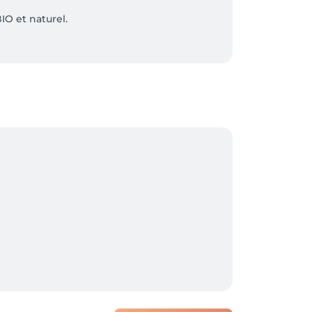
O et naturel.

ulation spécifiques s’appliquent. Le jour 