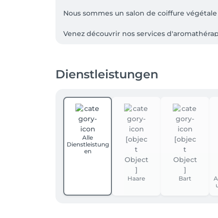
Nous sommes un salon de coiffure végétale ,
Venez découvrir nos services d'aromathérapie
pour toute question ou information compléme
Aussi, si vous ne trouvez pas de disponibilit
Dienstleistungen
À bientôt.

Nouveautés pour les nouveaux clients : 

Une carte bancaire est requise pour confirme
du RDV, le paiement reste à effectuer sur pl
Alle
Dienstleistung
en
Haare
Bart
A