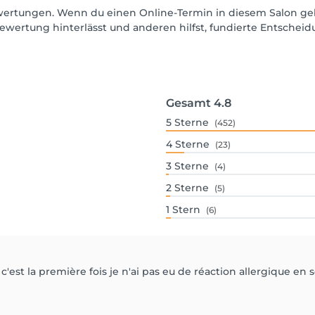
Bewertungen. Wenn du einen Online-Termin in diesem Salon ge
ewertung hinterlässt und anderen hilfst, fundierte Entschei
Gesamt
4.8
5
Sterne
(452)
4
Sterne
(23)
3
Sterne
(4)
2
Sterne
(5)
1
Stern
(6)
'est la première fois je n'ai pas eu de réaction allergique en so