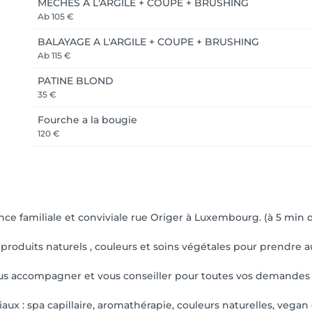
MÈCHES À L'ARGILE + COUPE + BRUSHING
Ab
105 €
BALAYAGE A L'ARGILE + COUPE + BRUSHING
Ab
115 €
PATINE BLOND
35 €
Fourche a la bougie
120 €
ce familiale et conviviale rue Origer à Luxembourg. (à 5 min d
roduits naturels , couleurs et soins végétales pour prendre 
us accompagner et vous conseiller pour toutes vos demandes (c
aux : spa capillaire, aromathérapie, couleurs naturelles, vegan