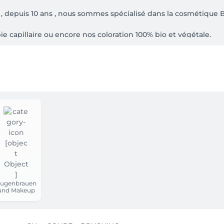
 depuis 10 ans , nous sommes spécialisé dans la cosmétique BI
 capillaire ou encore nos coloration 100% bio et végétale.

ntaires, vous pouvez nous joindre au 00 352 27 48 93 17. 

és en ligne, merci de nous contacter au 00 352 27 48 93 17.

r et garantir votre rendez-vous en ligne. Des conditions d’ann
ace à la fin de votre rendez-vous
ugenbrauen
und Makeup