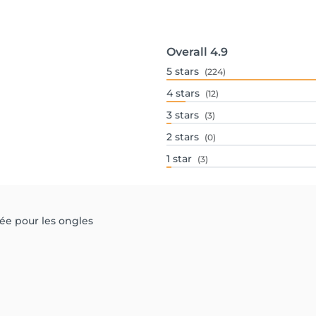
Overall
4.9
5
stars
(224)
4
stars
(12)
3
stars
(3)
2
stars
(0)
1
star
(3)
lée pour les ongles