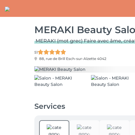
MERAKI Beauty Sal
MERAKI (mot grec) Faire avec âme, créati
51
88, rue de Brill
Esch-sur-Alzette 4042
Services