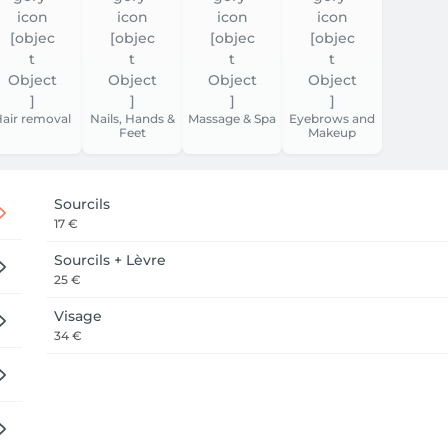
air removal
Nails, Hands &
Massage & Spa
Eyebrows and
Feet
Makeup
Sourcils
17 €
Sourcils + Lèvre
25 €
Visage
34 €