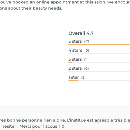
If you've booked an online appointment at this salon, we encou
ons about their beauty needs.
Overall
4.7
5
stars
(47)
4
stars
(0)
3
stars
(1)
2
stars
(0)
1
star
(3)
très bonne personne rien à dire. L’institue est agréable très 
hésiter . Merci pour l’accueil ☺️