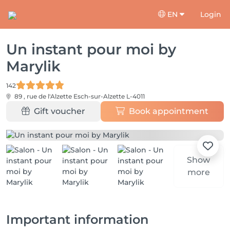
EN
Login
Un instant pour moi by
Marylik
142
89 , rue de l'Alzette
Esch-sur-Alzette L-4011
Gift voucher
Book appointment
Show
more
Important information