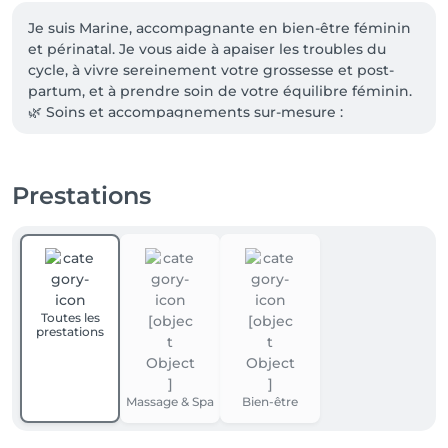
Je suis Marine, accompagnante en bien-être féminin 
et périnatal. Je vous aide à apaiser les troubles du 
cycle, à vivre sereinement votre grossesse et post-
partum, et à prendre soin de votre équilibre féminin.

🌿 Soins et accompagnements sur-mesure : 
massages, Chi Nei Tsang, acupression, Rebozo, 
sophrologie, soins énergétiques.

Pour en savoir plus sur mes outils et mes 
Prestations
accompagnements, rendez-vous sur mon site: 
www.mamacare-lu.com
Toutes les
prestations
Massage & Spa
Bien-être